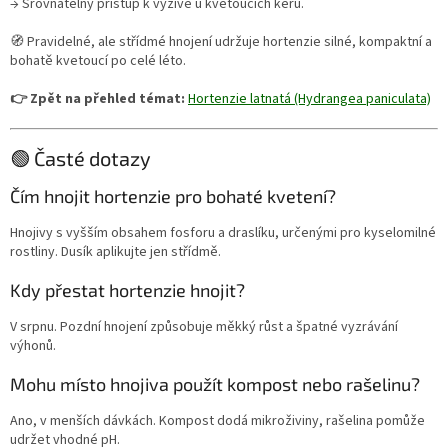
→ Srovnatelný přístup k výživě u kvetoucích keřů.
🧭 Pravidelné, ale střídmé hnojení udržuje hortenzie silné, kompaktní a
bohatě kvetoucí po celé léto.
👉 Zpět na přehled témat:
Hortenzie latnatá (Hydrangea paniculata)
🟢 Časté dotazy
Čím hnojit hortenzie pro bohaté kvetení?
Hnojivy s vyšším obsahem fosforu a draslíku, určenými pro kyselomilné
rostliny. Dusík aplikujte jen střídmě.
Kdy přestat hortenzie hnojit?
V srpnu. Pozdní hnojení způsobuje měkký růst a špatné vyzrávání
výhonů.
Mohu místo hnojiva použít kompost nebo rašelinu?
Ano, v menších dávkách. Kompost dodá mikroživiny, rašelina pomůže
udržet vhodné pH.