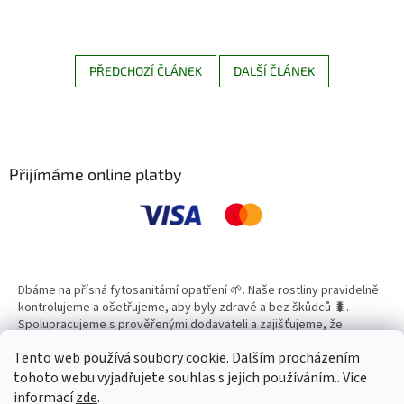
PŘEDCHOZÍ ČLÁNEK
DALŠÍ ČLÁNEK
Z
á
p
a
Přijímáme online platby
t
í
Dbáme na přísná fytosanitární opatření 🌱. Naše rostliny pravidelně
kontrolujeme a ošetřujeme, aby byly zdravé a bez škůdců 🐛.
Spolupracujeme s prověřenými dodavateli a zajišťujeme, že
všechny produkty splňují vysoké standardy kvality.
Tento web používá soubory cookie. Dalším procházením
tohoto webu vyjadřujete souhlas s jejich používáním.. Více
informací
zde
.