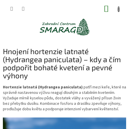
Přejít
NÁKUP
na
obsah
KOŠÍK
Hnojení hortenzie latnaté
(Hydrangea paniculata) – kdy a čím
podpořit bohaté kvetení a pevné
výhony
Hortenzie latnatá (Hydrangea paniculata)
patří mezi keře, které na
správně nastavenou výživu reagují dlouhým a stabilním kvetením.
Vyžaduje mírně kyselou půdu, dostatek vláhy a vyvážený přísun živin
bez přebytku dusíku. Kombinace fosforu a draslíku zpevňuje výhony,
prodlužuje dobu květu a podporuje intenzivní vybarvení květenství.