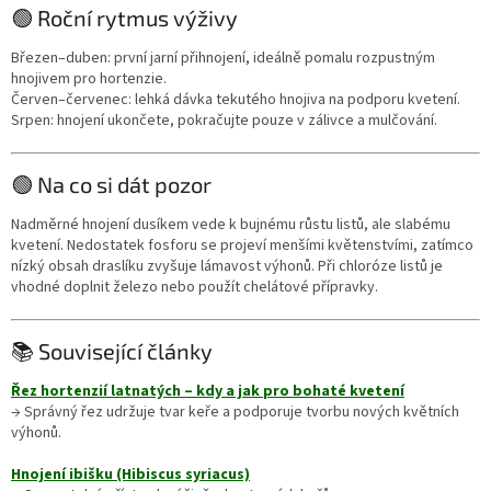
🟢 Roční rytmus výživy
Březen–duben: první jarní přihnojení, ideálně pomalu rozpustným
hnojivem pro hortenzie.
Červen–červenec: lehká dávka tekutého hnojiva na podporu kvetení.
Srpen: hnojení ukončete, pokračujte pouze v zálivce a mulčování.
🟢 Na co si dát pozor
Nadměrné hnojení dusíkem vede k bujnému růstu listů, ale slabému
kvetení. Nedostatek fosforu se projeví menšími květenstvími, zatímco
nízký obsah draslíku zvyšuje lámavost výhonů. Při chloróze listů je
vhodné doplnit železo nebo použít chelátové přípravky.
📚 Související články
Řez hortenzií latnatých – kdy a jak pro bohaté kvetení
→ Správný řez udržuje tvar keře a podporuje tvorbu nových květních
výhonů.
Hnojení ibišku (Hibiscus syriacus)