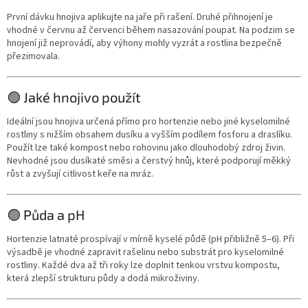
První dávku hnojiva aplikujte na jaře při rašení. Druhé přihnojení je
vhodné v červnu až červenci během nasazování poupat. Na podzim se
hnojení již neprovádí, aby výhony mohly vyzrát a rostlina bezpečně
přezimovala.
🟢 Jaké hnojivo použít
Ideální jsou hnojiva určená přímo pro hortenzie nebo jiné kyselomilné
rostliny s nižším obsahem dusíku a vyšším podílem fosforu a draslíku.
Použít lze také kompost nebo rohovinu jako dlouhodobý zdroj živin.
Nevhodné jsou dusíkaté směsi a čerstvý hnůj, které podporují měkký
růst a zvyšují citlivost keře na mráz.
🟢 Půda a pH
Hortenzie latnaté prospívají v mírně kyselé půdě (pH přibližně 5–6). Při
výsadbě je vhodné zapravit rašelinu nebo substrát pro kyselomilné
rostliny. Každé dva až tři roky lze doplnit tenkou vrstvu kompostu,
která zlepší strukturu půdy a dodá mikroživiny.