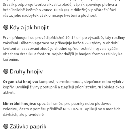
Draslík podporuje tvorbu a kvalitu plodů, vápník zpevňuje pletiva a
brání hnilobě květního konce. Dusík (N) je důležitý v počáteční fázi
růstu, jeho nadbytek však omezuje kvetení a plodnost.
🟢 Kdy a jak hnojit
První přihnojení se provádí přibližně 10–14 dní po výsadbě, kdy rostliny
zakoření. Během vegetace se přihnojuje každé 2–3 týdny. V období
kvetení a nasazování plodů je vhodné upřednostnit hnojiva s vyšším
obsahem draslíku a fosforu. Nejvhodnější je hnojení formou zálivky ke
kořenům.
🟢 Druhy hnojiv
Organická hnojiva:
kompost, vermikompost, slepičince nebo výluh z
kopřiv. Uvolňují živiny postupně a zlepšují půdní strukturu i biologickou
aktivitu.
Minerální hnojiva:
speciální směsi pro papriky nebo plodovou
zeleninu, často v poměru přibližně NPK 10-5-20. Aplikují se v menších
dávkách, ale pravidelně.
🟢 Zálivka paprik