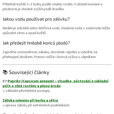
Přibližně každé 2–3 týdny podle vitality rostlin. V období kvetení a
plodnosti je vhodné zvýšit podíl draslíku.
Jakou vodu používat pro zálivku?
Ideální je odstátá nebo dešťová voda. Studená voda z vodovodu může
způsobit stres a opad květů.
Jak předejít hnilobě konců plodů?
Zajistěte rovnoměrnou zálivku, dostatek vápníku a vyhněte se
přehnojení dusíkem. Pomoci může i listová výživa s vápníkem.
📚 Související články
👉
Papriky (Capsicum annuum) – výsadba, pěstování a základní
péče o silné rostliny a plnou úrodu
→ základní pěstitelské postupy.
Zálivka zeleniny při horku a větru
→ úprava zálivky při extrémních podmínkách.