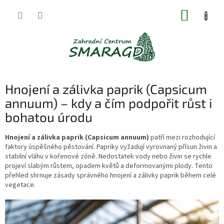
Přejít
NÁKUP
na
obsah
KOŠÍK
Hnojení a zálivka paprik (Capsicum
annuum) – kdy a čím podpořit růst i
bohatou úrodu
Hnojení a zálivka paprik (Capsicum annuum)
patří mezi rozhodující
faktory úspěšného pěstování. Papriky vyžadují vyrovnaný přísun živin a
stabilní vláhu v kořenové zóně. Nedostatek vody nebo živin se rychle
projeví slabým růstem, opadem květů a deformovanými plody. Tento
přehled shrnuje zásady správného hnojení a zálivky paprik během celé
vegetace.