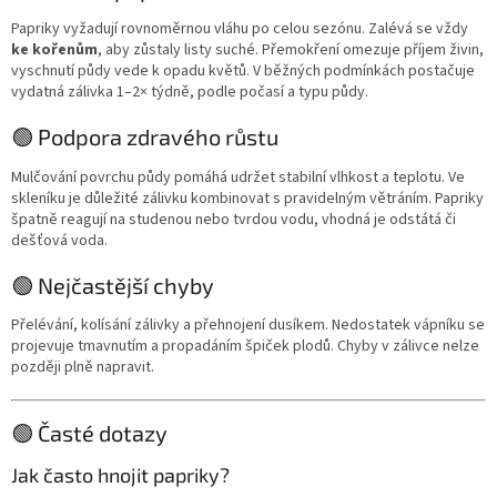
Papriky vyžadují rovnoměrnou vláhu po celou sezónu. Zalévá se vždy
ke kořenům
, aby zůstaly listy suché. Přemokření omezuje příjem živin,
vyschnutí půdy vede k opadu květů. V běžných podmínkách postačuje
vydatná zálivka 1–2× týdně, podle počasí a typu půdy.
🟢 Podpora zdravého růstu
Mulčování povrchu půdy pomáhá udržet stabilní vlhkost a teplotu. Ve
skleníku je důležité zálivku kombinovat s pravidelným větráním. Papriky
špatně reagují na studenou nebo tvrdou vodu, vhodná je odstátá či
dešťová voda.
🟢 Nejčastější chyby
Přelévání, kolísání zálivky a přehnojení dusíkem. Nedostatek vápníku se
projevuje tmavnutím a propadáním špiček plodů. Chyby v zálivce nelze
později plně napravit.
🟢 Časté dotazy
Jak často hnojit papriky?