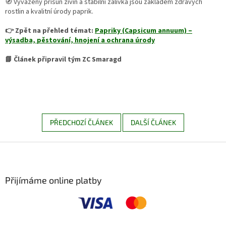
🧭 Vyvážený přísun živin a stabilní zálivka jsou základem zdravých
rostlin a kvalitní úrody paprik.
👉 Zpět na přehled témat:
Papriky (Capsicum annuum) –
výsadba, pěstování, hnojení a ochrana úrody
📘 Článek připravil tým ZC Smaragd
PŘEDCHOZÍ ČLÁNEK
DALŠÍ ČLÁNEK
Z
á
p
a
Přijímáme online platby
t
í