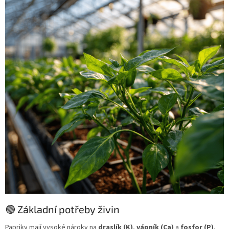
🟢 Základní potřeby živin
Papriky mají vysoké nároky na
draslík (K)
,
vápník (Ca)
a
fosfor (P)
.