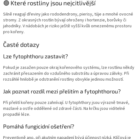
🟢 Které rostliny jsou nejcitlivější
Silně reagují dřeviny jako rododendrony, pierisy, túje a mnohé ovocné
stromy. Z okrasných rostlin bývají ohroženy i hortenzie, borůvky či
jahodníky. V nádobách je riziko ještě vyšší kvůli omezenému prostoru
pro kořeny.
Časté dotazy
Lze fytophthoru zastavit?
Pokud je zasažen pouze okraj kořenového systému, lze rostlinu někdy
zachránit přesazením do vzdušného substrátu a úpravou zálivky. Při
rozsáhlé hnilobě je odstranění rostliny obvykle jedinou možností.
Jak poznat rozdíl mezi přelitím a fytophthorou?
Při přelití kořeny pouze zahnívají. U fytophthory jsou výrazně tmavé,
mazlavé a ostře oddělené od zdravé části. Na krčku jsou viditelné
propadlé léze.
Pomáhá fungicidní ošetření?
Preventivně ano, při akutním napadení bývá účinnost nízká. Klíčová je