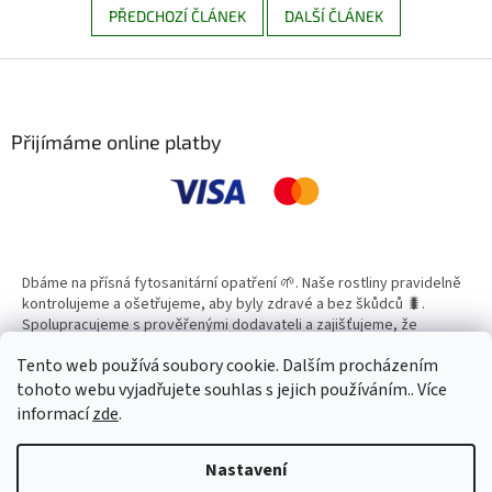
PŘEDCHOZÍ ČLÁNEK
DALŠÍ ČLÁNEK
Z
á
p
a
Přijímáme online platby
t
í
Dbáme na přísná fytosanitární opatření 🌱. Naše rostliny pravidelně
kontrolujeme a ošetřujeme, aby byly zdravé a bez škůdců 🐛.
Spolupracujeme s prověřenými dodavateli a zajišťujeme, že
všechny produkty splňují vysoké standardy kvality.
Tento web používá soubory cookie. Dalším procházením
tohoto webu vyjadřujete souhlas s jejich používáním.. Více
informací
zde
.
Vytvořil Shoptet
Nastavení