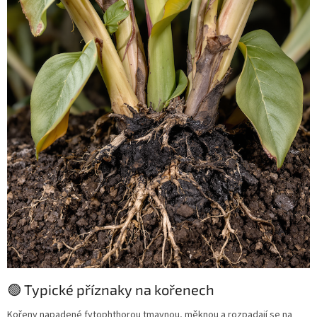
🟢 Typické příznaky na kořenech
Kořeny napadené fytophthorou tmavnou, měknou a rozpadají se na