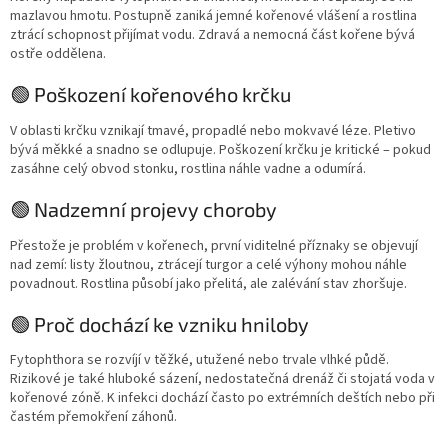
mazlavou hmotu. Postupně zaniká jemné kořenové vlášení a rostlina
ztrácí schopnost přijímat vodu. Zdravá a nemocná část kořene bývá
ostře oddělena.
🟢 Poškození kořenového krčku
V oblasti krčku vznikají tmavé, propadlé nebo mokvavé léze. Pletivo
bývá měkké a snadno se odlupuje. Poškození krčku je kritické – pokud
zasáhne celý obvod stonku, rostlina náhle vadne a odumírá.
🟢 Nadzemní projevy choroby
Přestože je problém v kořenech, první viditelné příznaky se objevují
nad zemí: listy žloutnou, ztrácejí turgor a celé výhony mohou náhle
povadnout. Rostlina působí jako přelitá, ale zalévání stav zhoršuje.
🟢 Proč dochází ke vzniku hniloby
Fytophthora se rozvíjí v těžké, utužené nebo trvale vlhké půdě.
Rizikové je také hluboké sázení, nedostatečná drenáž či stojatá voda v
kořenové zóně. K infekci dochází často po extrémních deštích nebo při
častém přemokření záhonů.