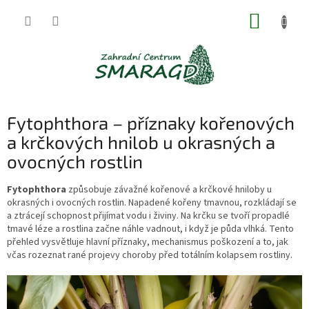
Přejít
NÁKUP
na
obsah
KOŠÍK
Fytophthora – příznaky kořenových
a krčkových hnilob u okrasných a
ovocných rostlin
Fytophthora
způsobuje závažné kořenové a krčkové hniloby u
okrasných i ovocných rostlin. Napadené kořeny tmavnou, rozkládají se
a ztrácejí schopnost přijímat vodu i živiny. Na krčku se tvoří propadlé
tmavé léze a rostlina začne náhle vadnout, i když je půda vlhká. Tento
přehled vysvětluje hlavní příznaky, mechanismus poškození a to, jak
včas rozeznat rané projevy choroby před totálním kolapsem rostliny.