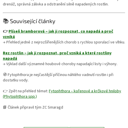
drenáž, správná zálivka a odstranění silně napadených rostlin.
📚 Související články
👉
Plíseň bramborová – jak ji rozpoznat, co napadá a proč
vzniká
→ Přehled jedné z nejrozšířenějších chorob s rychlou sporulací ve vlhku.
Rez rostlin – jak ji rozpoznat, proč vzniká a které rostliny
napadá
→ Výklad další významné houbové choroby napadající listy i výhony.
🧭 Fytophthora je nejčastější příčinou náhlého vadnutí rostlin i při
dostatku vody.
👉 Zpět na přehled témat:
Fytophthora – kořenové a krčkové hniloby
(Phytophthora spp.)
📘 Článek připravil tým ZC Smaragd