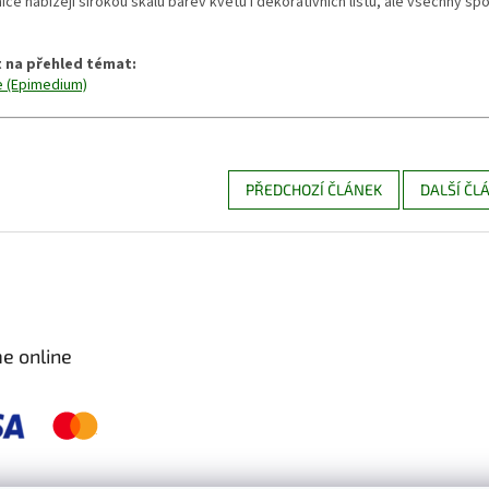
ice nabízejí širokou škálu barev květů i dekorativních listů, ale všechny s
.
 na přehled témat:
e (Epimedium)
PŘEDCHOZÍ ČLÁNEK
DALŠÍ ČL
e online