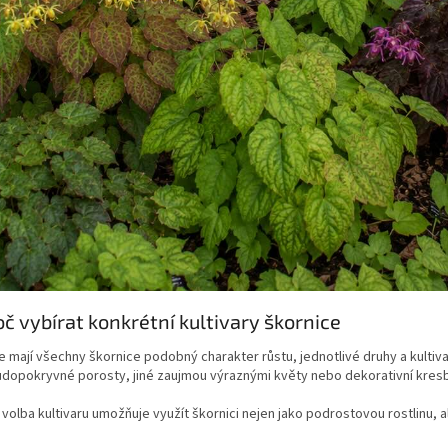
oč vybírat konkrétní kultivary škornice
 mají všechny škornice podobný charakter růstu, jednotlivé druhy a kultiva
dopokryvné porosty, jiné zaujmou výraznými květy nebo dekorativní kresbo
volba kultivaru umožňuje využít škornici nejen jako podrostovou rostlinu, a
.