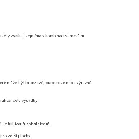
 květy vynikají zejména v kombinaci s tmavším
 které může být bronzové, purpurové nebo výrazně
arakter celé výsadby.
čuje kultivar
'Frohnleiten'
.
 pro větší plochy.