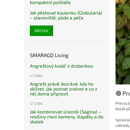
kompaktní polštáře
Jak pěstovat koulenku (Globularia)
– stanoviště, půda a péče
ARCHIV
SMARAGD Living
Angreštový koláč s drobenkou
1.7.2026
Angrešt právě dozrává: kdy ho
sklízet, jak poznat zralost a co z
🟢 Pr
něj doma připravit
Přestože
1.7.2026
husté pů
Jak kombinovat úrazník (Sagina) –
rostliny mezi kameny, šlapáky a do
Správná 
skalek
zahrady