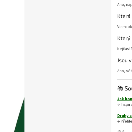
Ano, nap
Která
Velmi ob
Který
Nejčastě
Jsou 
Ano, vět
📚 So
Jak kom
→ Inspir
Druhy a
→ Přehle