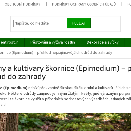
OBCHODNÍ PODMÍNKY
PODMÍNKY OCHRANY OSOBNÍCH ÚDAJŮ
F
HLEDAT
ent rostlin
Pěstování a výživa rostlin
Dekorace a svíčky
kornice (Epimedium) – přehled nejzajímavějších odrůd do zahrady
y a kultivary škornice (Epimedium) – 
ůd do zahrady
ce (Epimedium)
nabízí překvapivě širokou škálu druhů a kultivarů lišících se
ku. Některé odrůdy zaujmou jemnými žlutými květy, jiné výraznými purpurov
osti lze škornice využít v přírodních podrostových výsadbách, stinných zá
cích.