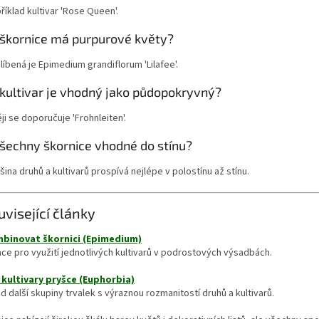
říklad kultivar 'Rose Queen'.
 škornice má purpurové květy?
líbená je Epimedium grandiflorum 'Lilafee'.
 kultivar je vhodný jako půdopokryvný?
ji se doporučuje 'Frohnleiten'.
všechny škornice vhodné do stínu?
šina druhů a kultivarů prospívá nejlépe v polostínu až stínu.
uvisející články
binovat škornici (Epimedium)
ace pro využití jednotlivých kultivarů v podrostových výsadbách.
 kultivary pryšce (Euphorbia)
d další skupiny trvalek s výraznou rozmanitostí druhů a kultivarů.