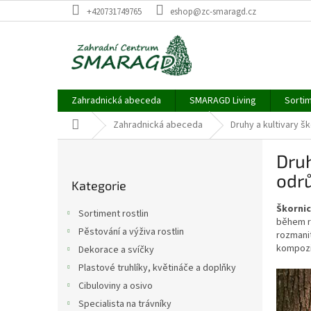
Přejít
+420731749765
eshop@zc-smaragd.cz
na
obsah
Zahradnická abeceda
SMARAGD Living
Sortim
Domů
Zahradnická abeceda
Druhy a kultivary š
P
Druh
o
Přeskočit
s
odr
Kategorie
kategorie
t
r
Škorni
Sortiment rostlin
a
během ro
Pěstování a výživa rostlin
rozmanit
n
kompozi
Dekorace a svíčky
n
í
Plastové truhlíky, květináče a doplňky
p
Cibuloviny a osivo
a
Specialista na trávníky