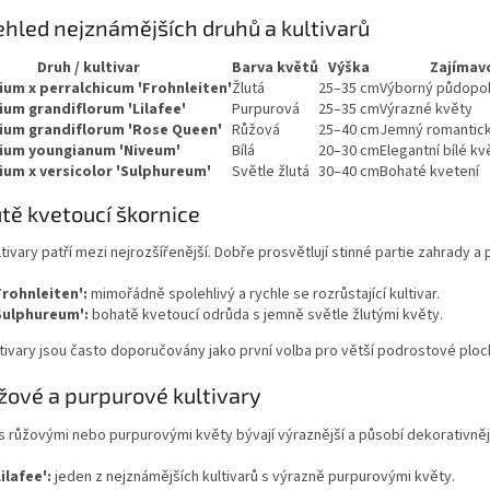
ehled nejznámějších druhů a kultivarů
Druh / kultivar
Barva květů
Výška
Zajímav
um x perralchicum 'Frohnleiten'
Žlutá
25–35 cm
Výborný půdopok
um grandiflorum 'Lilafee'
Purpurová
25–35 cm
Výrazné květy
ium grandiflorum 'Rose Queen'
Růžová
25–40 cm
Jemný romantick
ium youngianum 'Niveum'
Bílá
20–30 cm
Elegantní bílé kv
um x versicolor 'Sulphureum'
Světle žlutá
30–40 cm
Bohaté kvetení
utě kvetoucí škornice
ltivary patří mezi nejrozšířenější. Dobře prosvětlují stinné partie zahrady a
Frohnleiten':
mimořádně spolehlivý a rychle se rozrůstající kultivar.
Sulphureum':
bohatě kvetoucí odrůda s jemně světle žlutými květy.
tivary jsou často doporučovány jako první volba pro větší podrostové ploc
žové a purpurové kultivary
 růžovými nebo purpurovými květy bývají výraznější a působí dekorativněji
Lilafee':
jeden z nejznámějších kultivarů s výrazně purpurovými květy.