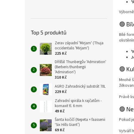
'
Výborně 
🟢 Bí
Top 5 produktů
Bílé for
olistění
Zerav západní 'Mirjam' (Thuja
occidentalis 'Mirjam')
'
225 Kč
J
Dřišťál Thunbergův 'Admiration'
(Berberis thunbergii
🟢 Ku
'Admiration')
310 Kč
Mnohé šk
žilkovan
AGRO Zahradnický substrát 70L
229 Kč
Právě li
Zahradní spirála k rajčatům -
komaxit tl. 6 mm
🟢 Ne
49 Kč
Pokud je
Šanta kočičí (Nepeta × faassenii
‘Six Hills Giant’)
69 Kč
Vytváří 