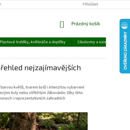
ORMULÁŘ PRO UPLATNĚNÍ REKLAMACE
REKLAMAČNÍ ŘÁD
Přihlášení
NÁKUPNÍ
Prázdný košík
KOŠÍK
Plastové truhlíky, květináče a doplňky
Cibuloviny a osivo
Speci
přehled nejzajímavějších
 barvou květů, tvarem listů i intenzitou vybarvení
ými listy nebo stříbřitým žilkováním. Díky této
honech i reprezentativních zahradních