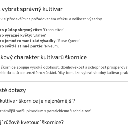
k vybrat správný kultivar
ávisí především na požadovaném efektu a velikosti výsadby.
ro půdopokryvný růst:
'Frohnleiten'.
ro výrazné květy:
'Lilafee'.
ro jemné romantické výsadby:
'Rose Queen'.
ro světlé stinné partie:
'Niveum'.
lkový charakter kultivarů škornice
škornice spojuje vysoká odolnost, dlouhověkost a schopnost prosperovat 
zhledu listů a intenzitě rozrůstání. Díky tomu lze vybrat vhodný kultivar pr
sté dotazy
kultivar škornice je nejznámější?
známější patří Epimedium x perralchicum 'Frohnleiten'.
jí růžově kvetoucí škornice?