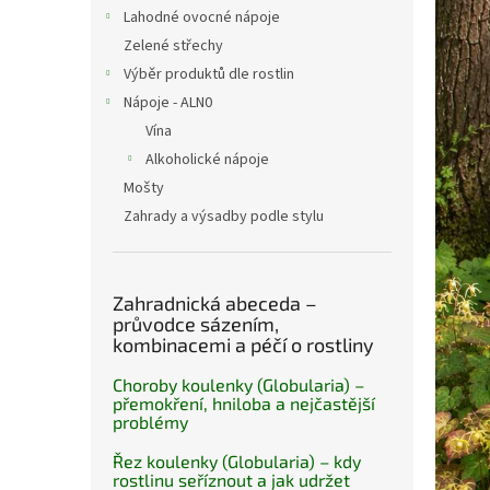
n
Lahodné ovocné nápoje
e
Zelené střechy
l
Výběr produktů dle rostlin
Nápoje - ALN0
Vína
Alkoholické nápoje
Mošty
Zahrady a výsadby podle stylu
Zahradnická abeceda –
průvodce sázením,
kombinacemi a péčí o rostliny
Choroby koulenky (Globularia) –
přemokření, hniloba a nejčastější
problémy
Řez koulenky (Globularia) – kdy
rostlinu seříznout a jak udržet