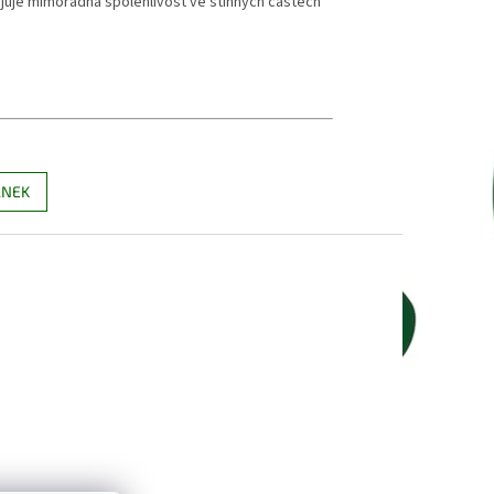
pojuje mimořádná spolehlivost ve stinných částech
ÁNEK