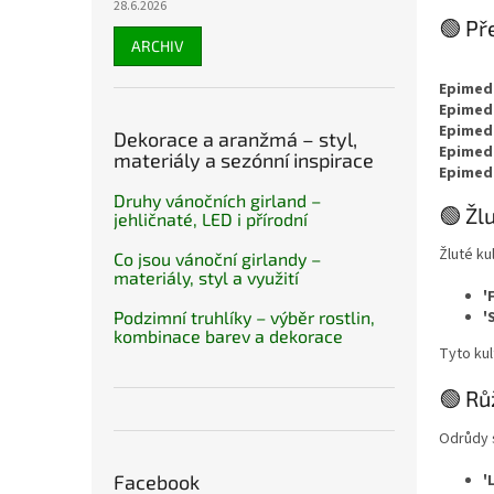
28.6.2026
🟢 Př
ARCHIV
Epimedi
Epimedi
Epimed
Dekorace a aranžmá – styl,
Epimed
materiály a sezónní inspirace
Epimedi
Druhy vánočních girland –
🟢 Žl
jehličnaté, LED i přírodní
Žluté ku
Co jsou vánoční girlandy –
materiály, styl a využití
'
Podzimní truhlíky – výběr rostlin,
'
kombinace barev a dekorace
Tyto kul
🟢 Rů
Odrůdy s
'
Facebook