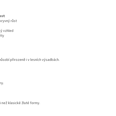
ost
ryvný růst
ý vzhled
ěty
 působí přirozeně i v lesních výsadbách.
hy.
 než klasické žluté formy.