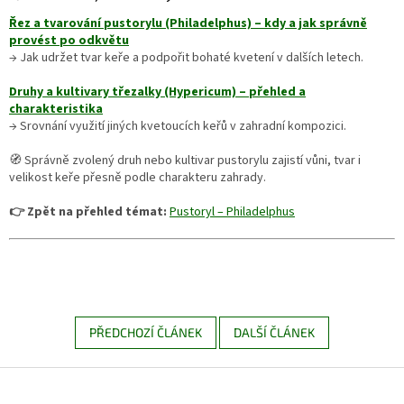
Řez a tvarování pustorylu (Philadelphus) – kdy a jak správně
provést po odkvětu
→ Jak udržet tvar keře a podpořit bohaté kvetení v dalších letech.
Druhy a kultivary třezalky (Hypericum) – přehled a
charakteristika
→ Srovnání využití jiných kvetoucích keřů v zahradní kompozici.
🧭 Správně zvolený druh nebo kultivar pustorylu zajistí vůni, tvar i
velikost keře přesně podle charakteru zahrady.
👉 Zpět na přehled témat:
Pustoryl – Philadelphus
PŘEDCHOZÍ ČLÁNEK
DALŠÍ ČLÁNEK
Z
á