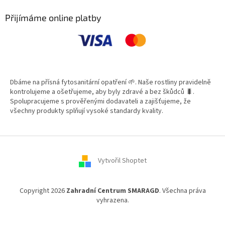
p
a
Přijímáme online platby
t
í
Dbáme na přísná fytosanitární opatření 🌱. Naše rostliny pravidelně
kontrolujeme a ošetřujeme, aby byly zdravé a bez škůdců 🐛.
Spolupracujeme s prověřenými dodavateli a zajišťujeme, že
všechny produkty splňují vysoké standardy kvality.
Vytvořil Shoptet
Copyright 2026
Zahradní Centrum SMARAGD
. Všechna práva
vyhrazena.