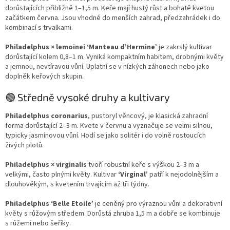
dorůstajících přibližně 1–1,5 m. Keře mají hustý růst a bohatě kvetou
začátkem června. Jsou vhodné do menších zahrad, předzahrádek i do
kombinací s trvalkami.
Philadelphus × lemoinei ‘Manteau d’Hermine’
je zakrslý kultivar
dorůstající kolem 0,8–1 m. Vyniká kompaktním habitem, drobnými květy
a jemnou, nevtíravou vůní. Uplatní se v nízkých záhonech nebo jako
doplněk keřových skupin.
🟢 Středně vysoké druhy a kultivary
Philadelphus coronarius
, pustoryl věncový, je klasická zahradní
forma dorůstající 2–3 m. Kvete v červnu a vyznačuje se velmi silnou,
typicky jasmínovou vůní. Hodí se jako solitér i do volně rostoucích
živých plotů.
Philadelphus × virginalis
tvoří robustní keře s výškou 2–3 m a
velkými, často plnými květy. Kultivar
‘Virginal’
patří k nejodolnějším a
dlouhověkým, s kvetením trvajícím až tři týdny.
Philadelphus ‘Belle Etoile’
je ceněný pro výraznou vůni a dekorativní
květy s růžovým středem. Dorůstá zhruba 1,5 m a dobře se kombinuje
s růžemi nebo šeříky.