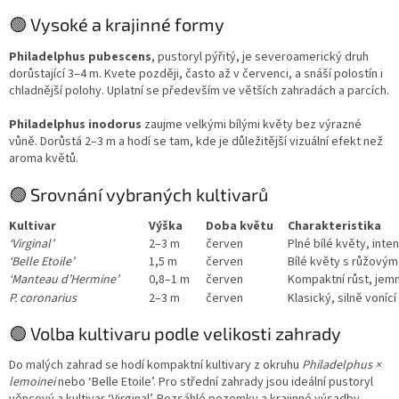
🟢 Vysoké a krajinné formy
Philadelphus pubescens
, pustoryl pýřitý, je severoamerický druh
dorůstající 3–4 m. Kvete později, často až v červenci, a snáší polostín i
chladnější polohy. Uplatní se především ve větších zahradách a parcích.
Philadelphus inodorus
zaujme velkými bílými květy bez výrazné
vůně. Dorůstá 2–3 m a hodí se tam, kde je důležitější vizuální efekt než
aroma květů.
🟢 Srovnání vybraných kultivarů
Kultivar
Výška
Doba květu
Charakteristika
‘Virginal’
2–3 m
červen
Plné bílé květy, inte
‘Belle Etoile’
1,5 m
červen
Bílé květy s růžovým
‘Manteau d’Hermine’
0,8–1 m
červen
Kompaktní růst, jem
P. coronarius
2–3 m
červen
Klasický, silně vonící
🟢 Volba kultivaru podle velikosti zahrady
Do malých zahrad se hodí kompaktní kultivary z okruhu
Philadelphus ×
lemoinei
nebo ‘Belle Etoile’. Pro střední zahrady jsou ideální pustoryl