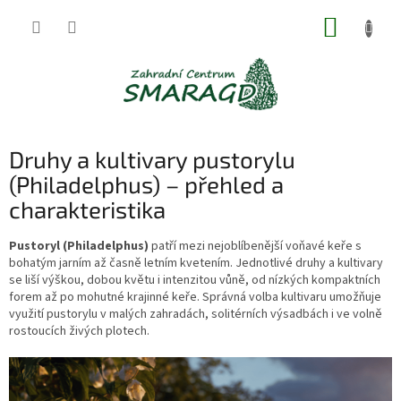
Přejít
NÁKUP
na
obsah
KOŠÍK
Druhy a kultivary pustorylu
(Philadelphus) – přehled a
charakteristika
Pustoryl (Philadelphus)
patří mezi nejoblíbenější voňavé keře s
bohatým jarním až časně letním kvetením. Jednotlivé druhy a kultivary
se liší výškou, dobou květu i intenzitou vůně, od nízkých kompaktních
forem až po mohutné krajinné keře. Správná volba kultivaru umožňuje
využití pustorylu v malých zahradách, solitérních výsadbách i ve volně
rostoucích živých plotech.