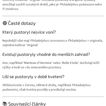
věncový a kultivar ‘Virginal’. Rozsáhlé pozemky a krajinné výsadby
umožňují využití vysokých druhů, jako je
Philadelphus pubescens
nebo
P. inodorus
.
🟢 Časté dotazy
Který pustoryl nejvíce voní?
Nejsilnější vůni mají
Philadelphus coronarius
a
Philadelphus × virginalis
,
zejména kultivar ‘Virginal’.
Existují pustoryly vhodné do menších zahrad?
Ano, například ‘Manteau d’Hermine’ nebo ‘Belle Etoile’ dorůstají nižší
výšky a hodí se i do omezeného prostoru.
Liší se pustoryly v době kvetení?
Většina kvete v červnu, některé druhy, například
Philadelphus
pubescens
, však kvetou později a prodlužují sezónu.
📚 Související články