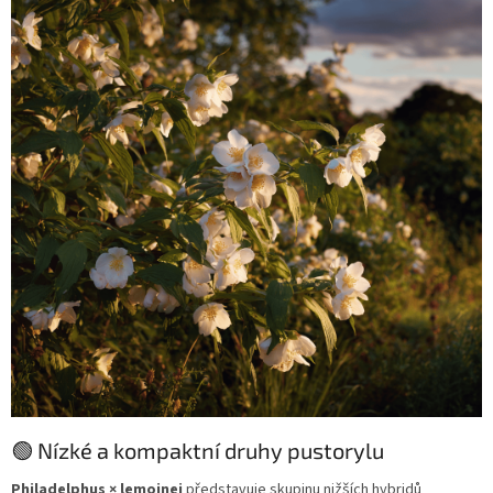
🟢 Nízké a kompaktní druhy pustorylu
Philadelphus × lemoinei
představuje skupinu nižších hybridů