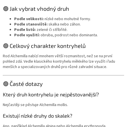
🟢 Jak vybrat vhodný druh
Podle velikosti:
nízké nebo mohutné formy.
Podle stanoviště:
skalka nebo záhon.
Podle listů:
zelené či stříbřité.
Podle využití:
obruba, podrost nebo dominanta.
🟢 Celkový charakter kontryhelů
Rod Alchemilla nabízí mnohem větší rozmanitost, než se na první
pohled zdá. Vedle klasického kontryhelu měkkého lze využít i řadu
menších a specializovaných druhů pro různé zahradní situace.
🟢 Časté dotazy
Který druh kontryhelu je nejpěstovanější?
Nejčastěji se pěstuje Alchemilla mollis.
Existují nízké druhy do skalek?
Ano, například Alchemilla alpina nebo Alchemilla erythropoda.