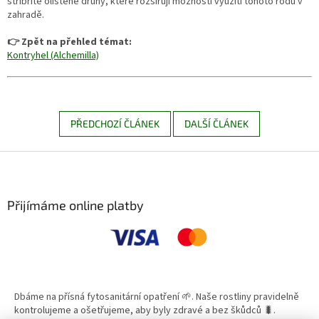
stříbřitě olistěné druhy, které rozšiřují možnosti využití tohoto rodu v
zahradě.
👉 Zpět na přehled témat:
Kontryhel (Alchemilla)
PŘEDCHOZÍ ČLÁNEK
DALŠÍ ČLÁNEK
Z
á
p
a
Přijímáme online platby
t
í
Dbáme na přísná fytosanitární opatření 🌱. Naše rostliny pravidelně
kontrolujeme a ošetřujeme, aby byly zdravé a bez škůdců 🐛.