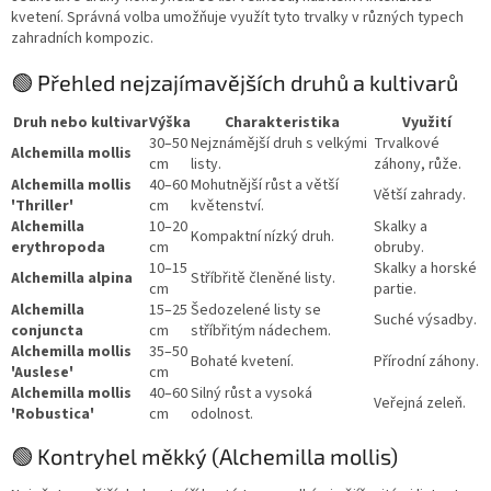
kvetení. Správná volba umožňuje využít tyto trvalky v různých typech
zahradních kompozic.
🟢 Přehled nejzajímavějších druhů a kultivarů
Druh nebo kultivar
Výška
Charakteristika
Využití
30–50
Nejznámější druh s velkými
Trvalkové
Alchemilla mollis
cm
listy.
záhony, růže.
Alchemilla mollis
40–60
Mohutnější růst a větší
Větší zahrady.
'Thriller'
cm
květenství.
Alchemilla
10–20
Skalky a
Kompaktní nízký druh.
erythropoda
cm
obruby.
10–15
Skalky a horské
Alchemilla alpina
Stříbřitě členěné listy.
cm
partie.
Alchemilla
15–25
Šedozelené listy se
Suché výsadby.
conjuncta
cm
stříbřitým nádechem.
Alchemilla mollis
35–50
Bohaté kvetení.
Přírodní záhony.
'Auslese'
cm
Alchemilla mollis
40–60
Silný růst a vysoká
Veřejná zeleň.
'Robustica'
cm
odolnost.
🟢 Kontryhel měkký (Alchemilla mollis)