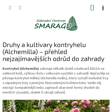
Přejít
NÁKUP
na
obsah
KOŠÍK
Druhy a kultivary kontryhelu
(Alchemilla) – přehled
nejzajímavějších odrůd do zahrady
Kontryhel (Alchemilla)
zahrnuje několik druhů a kultivarů lišících se
velikostí listů, výškou růstu i celkovým využitím v zahradě. Nejčastěji se
pěstuje kontryhel měkký (Alchemilla mollis), který vytváří mohutné trsy
s nápadnými listy a jemnými žlutozelenými květenstvími. Vedle něj
existují i kompaktnější nebo zajímavě zbarvené formy vhodné do
menších výsadeb, skalek či okrajů záhonů.