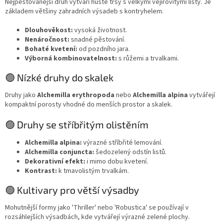
Nejpěstovanější druh vytváří husté trsy s velkými vějířovitými listy. Je
základem většiny zahradních výsadeb s kontryhelem.
Dlouhověkost:
vysoká životnost.
Nenáročnost:
snadné pěstování.
Bohaté kvetení:
od pozdního jara.
Výborná kombinovatelnost:
s růžemi a trvalkami.
🟢 Nízké druhy do skalek
Druhy jako
Alchemilla erythropoda
nebo
Alchemilla alpina
vytvářejí
kompaktní porosty vhodné do menších prostor a skalek.
🟢 Druhy se stříbřitým olistěním
Alchemilla alpina:
výrazné stříbřité lemování.
Alchemilla conjuncta:
šedozelený odstín listů.
Dekorativní efekt:
i mimo dobu kvetení.
Kontrast:
k tmavolistým trvalkám.
🟢 Kultivary pro větší výsadby
Mohutnější formy jako 'Thriller' nebo 'Robustica' se používají v
rozsáhlejších výsadbách, kde vytvářejí výrazné zelené plochy.