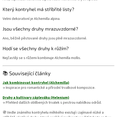
Který kontryhel má stříbřité listy?
Velmi dekorativní je Alchemilla alpina.
Jsou všechny druhy mrazuvzdorné?
Ano, běžně pěstované druhy jsou plně mrazuvzdorné.
Hodí se všechny druhy k růžím?
Nejčastěji se s růžemi kombinuje Alchemilla mollis.
📚 Související články
Jak kombinovat kontryhel (Alchemilla)
→ Inspirace pro romantické a přírodní trvalkové kompozice.
Druhy a kultivary zápleváku (Helenium)
→ Přehled dalších oblíbených trvalek s pestrou nabídkou odrůd.
🧭 Vedle známého kontryhelu měkkého existují i zajímavé nízké a