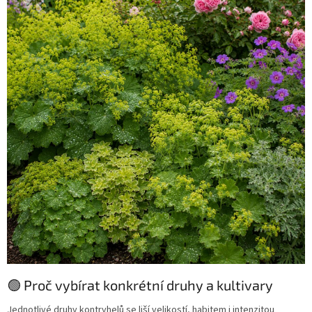
🟢 Proč vybírat konkrétní druhy a kultivary
Jednotlivé druhy kontryhelů se liší velikostí, habitem i intenzitou