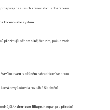
 prospívají na sušších stanovištích s dostatkem
lobě kořenového systému.
 přezimují i během silnějších zim, pokud voda
žství kultivarů. V běžném zahradnictví se proto
u, která nevyžadovala rozsáhlé šlechtění.
vhodnější
Anthericum liliago
. Naopak pro přírodní