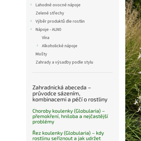
n
Lahodné ovocné nápoje
e
Zelené střechy
l
Výběr produktů dle rostlin
Nápoje - ALN0
Vína
Alkoholické nápoje
Mošty
Zahrady a výsadby podle stylu
Zahradnická abeceda –
průvodce sázením,
kombinacemi a péčí o rostliny
Choroby koulenky (Globularia) –
přemokření, hniloba a nejčastější
problémy
Řez koulenky (Globularia) – kdy
rostlinu seříznout a jak udržet