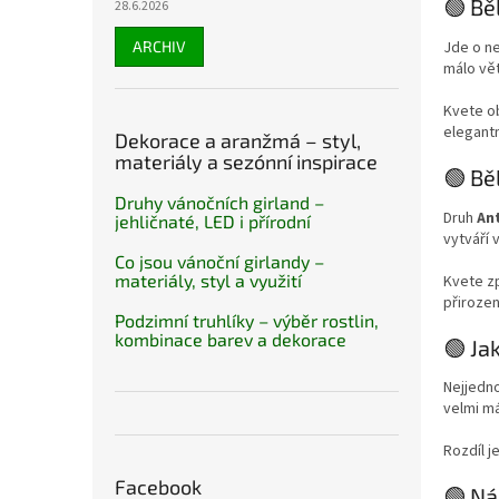
🟢 Běl
28.6.2026
ARCHIV
Jde o ne
málo vět
Kvete ob
elegantn
Dekorace a aranžmá – styl,
materiály a sezónní inspirace
🟢 Bě
Druhy vánočních girland –
Druh
An
jehličnaté, LED i přírodní
vytváří 
Co jsou vánoční girlandy –
materiály, styl a využití
Kvete zp
přirozen
Podzimní truhlíky – výběr rostlin,
kombinace barev a dekorace
🟢 Ja
Nejjedn
velmi m
Rozdíl j
Facebook
🟢 Ná