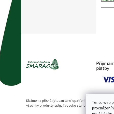
Z
á
p
a
t
Přijímám
í
platby
Dbáme na přísná fytosanitární opatření 🌱. Naše rostliny
Tento web po
všechny produkty splňují vysoké standardy kvality.
procházením 
používáním..