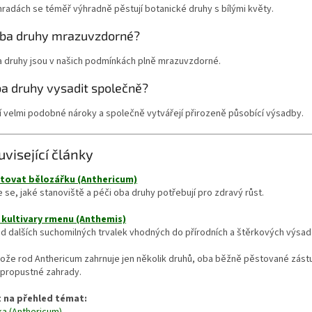
hradách se téměř výhradně pěstují botanické druhy s bílými květy.
oba druhy mrazuvzdorné?
a druhy jsou v našich podmínkách plně mrazuvzdorné.
ba druhy vysadit společně?
í velmi podobné nároky a společně vytvářejí přirozeně působící výsadby.
uvisející články
tovat bělozářku (Anthericum)
 se, jaké stanoviště a péči oba druhy potřebují pro zdravý růst.
 kultivary rmenu (Anthemis)
d dalších suchomilných trvalek vhodných do přírodních a štěrkových výsad
ože rod Anthericum zahrnuje jen několik druhů, oba běžně pěstované zástup
 propustné zahrady.
 na přehled témat:
ka (Anthericum)