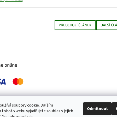
PŘEDCHOZÍ ČLÁNEK
DALŠÍ ČL
e online
 pravidelně kontrolujeme a ošetřujeme, aby byly zdravé a bez škůdců 🐛. S
užívá soubory cookie. Dalším
Odmítnout
tohoto webu vyjadřujete souhlas s jejich
 Více informací
zde
.