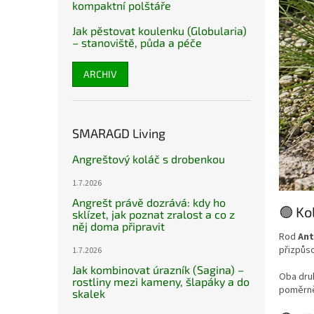
kompaktní polštáře
Jak pěstovat koulenku (Globularia)
– stanoviště, půda a péče
ARCHIV
SMARAGD Living
Angreštový koláč s drobenkou
1.7.2026
Angrešt právě dozrává: kdy ho
🟢 Ko
sklízet, jak poznat zralost a co z
něj doma připravit
Rod
Ant
přizpůs
1.7.2026
Jak kombinovat úrazník (Sagina) –
Oba druh
rostliny mezi kameny, šlapáky a do
poměrně
skalek