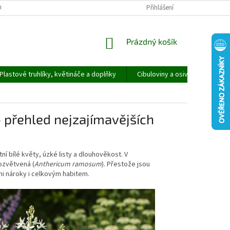
ORMULÁŘ PRO UPLATNĚNÍ REKLAMACE
REKLAMAČNÍ ŘÁD
Přihlášení
NÁKUPNÍ
Prázdný košík
KOŠÍK
Plastové truhlíky, květináče a doplňky
Cibuloviny a osivo
Speci
– přehled nejzajímavějších
ní bílé květy, úzké listy a dlouhověkost. V
rozvětvená (
Anthericum ramosum
). Přestože jsou
mi nároky i celkovým habitem.