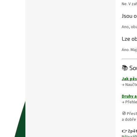
Ne. V za
Jsou 
Ano, ob
Lze o
Ano. Maj
📚 So
Jak pěs
→ Naučte
Druhy a
→ Přehle
🧭 Přest
a dobře
👉 Zpět
Bělozář