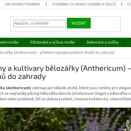
OBCHODNÍ PODMÍNKY
PODMÍNKY OCHRANY OSOBNÍCH ÚDAJŮ
F
HLEDAT
ent rostlin
Pěstování a výživa rostlin
Dekorace a svíčky
ělozářky (Anthericum) – přehled nejzajímavějších druhů do zahrady
y a kultivary bělozářky (Anthericum) 
hů do zahrady
ka (Anthericum)
zahrnuje jen několik druhů, které jsou ceněny pro elegant
h se nejčastěji pěstují bělozářka liliovitá (
Anthericum liliago
) a bělozářka 
dem velmi podobné, liší se dobou kvetení, stavbou květenství, stanovištní