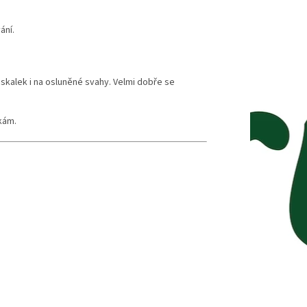
ání.
skalek i na osluněné svahy. Velmi dobře se
kám.