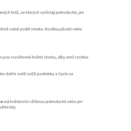
ených listů, ze kterých vyrůstají jednoduché, jen
ěrně volně podél stonku. Rostlina působí velmi
m jsou rozvětvené květní stonky, díky nimž rostlina
elmi dobře snáší sušší podmínky a často se
go
má květenství většinou jednoduché nebo jen
ětní laty.