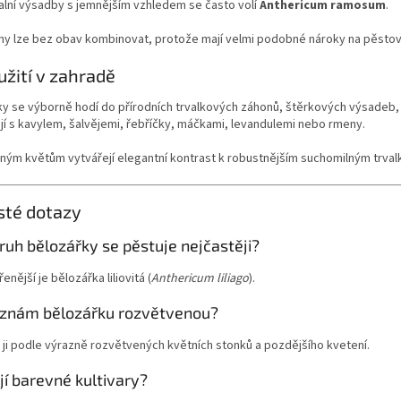
alní výsadby s jemnějším vzhledem se často volí
Anthericum ramosum
.
hy lze bez obav kombinovat, protože mají velmi podobné nároky na pěstov
užití v zahradě
y se výborně hodí do přírodních trvalkových záhonů, štěrkových výsadeb, 
í s kavylem, šalvějemi, řebříčky, máčkami, levandulemi nebo rmeny.
ným květům vytvářejí elegantní kontrast k robustnějším suchomilným trval
sté dotazy
ruh bělozářky se pěstuje nejčastěji?
enější je bělozářka liliovitá (
Anthericum liliago
).
oznám bělozářku rozvětvenou?
ji podle výrazně rozvětvených květních stonků a pozdějšího kvetení.
jí barevné kultivary?