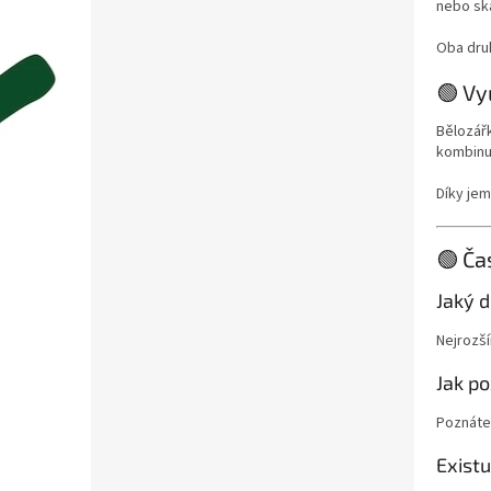
nebo sk
Oba dru
🟢 Vy
Bělozářk
kombinuj
Díky jem
🟢 Ča
Jaký d
Nejrozšíř
Jak p
Poznáte 
Existu