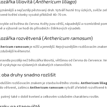
ozářka liliovitá (
Anthericum liliago
)
jznámější a nejčastěji pěstovaný druh. Vytváří husté trsy úzkých, svěže zel
vené květní stonky vysoké přibližně 40–70 cm.
vykle od května do června. Květy jsou větší, nápadnější a rozmístěné pom
ě a výborně se hodí do přírodních i štěrkových výsadeb.
lozářka rozvětvená (
Anthericum ramosum
)
thericum ramosum
je nižší a jemnější. Nejvýraznějším rozlišovacím znake
vzdušnější květenství.
ravidla později než bělozářka liliovitá, většinou od června do července. V
ě vyskytuje na výslunných skalnatých stanovištích.
k oba druhy snadno rozlišit
odušším rozlišovacím znakem je stavba květního stonku.
Anthericum lilia
álo větvené, zatímco
Anthericum ramosum
vytváří zřetelně rozvětvené kv
e patrný také v době kvetení a celkovém vzdušném charakteru rostlin.
roky na stanoviště