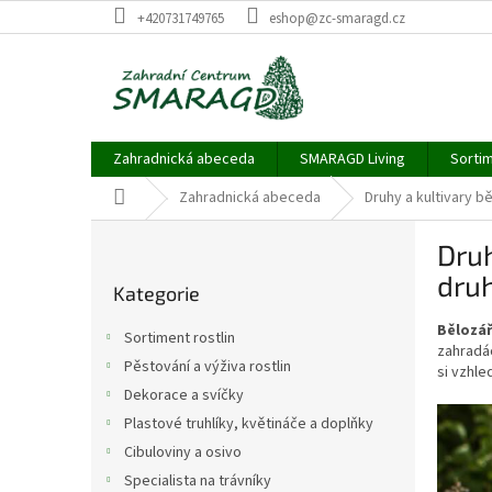
Přejít
+420731749765
eshop@zc-smaragd.cz
na
obsah
Zahradnická abeceda
SMARAGD Living
Sortim
Domů
Zahradnická abeceda
Druhy a kultivary b
P
Druh
o
Přeskočit
s
dru
Kategorie
kategorie
t
r
Bělozář
Sortiment rostlin
a
zahradác
Pěstování a výživa rostlin
si vzhle
n
Dekorace a svíčky
n
í
Plastové truhlíky, květináče a doplňky
p
Cibuloviny a osivo
a
Specialista na trávníky