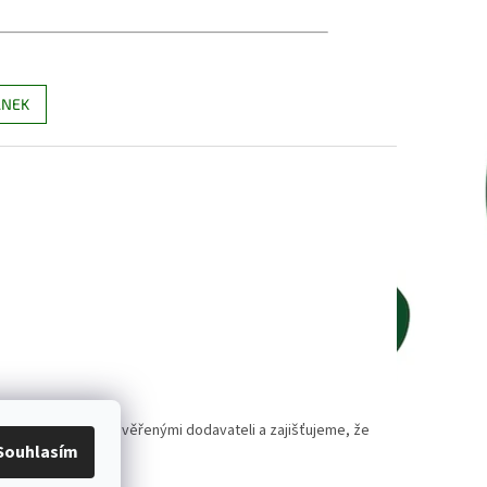
ÁNEK
polupracujeme s prověřenými dodavateli a zajišťujeme, že
Souhlasím