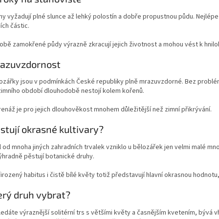
y vyžadují plné slunce až lehký polostín a dobře propustnou půdu. Nejlépe
ích částic.
obě zamokřené půdy výrazně zkracují jejich životnost a mohou vést k hni
razuvzdornost
ozářky jsou v podmínkách České republiky plně mrazuvzdorné. Bez problémů
imního období dlouhodobě nestojí kolem kořenů.
enáž je pro jejich dlouhověkost mnohem důležitější než zimní přikrývání.
istují okrasné kultivary?
l od mnoha jiných zahradních trvalek vzniklo u bělozářek jen velmi malé mno
hradně pěstují botanické druhy.
řirozený habitus i čistě bílé květy totiž představují hlavní okrasnou hodnot
erý druh vybrat?
edáte výraznější solitérní trs s většími květy a časnějším kvetením, bývá 