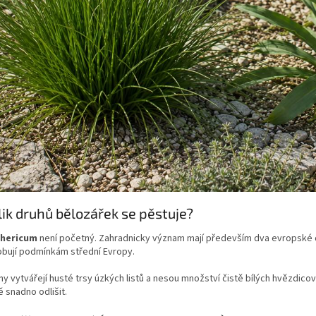
lik druhů bělozářek se pěstuje?
hericum
není početný. Zahradnicky význam mají především dva evropské 
obují podmínkám střední Evropy.
y vytvářejí husté trsy úzkých listů a nesou množství čistě bílých hvězdicovi
 snadno odlišit.