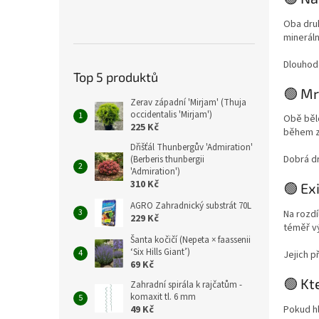
Oba druh
mineráln
Dlouhod
Top 5 produktů
🟢 M
Zerav západní 'Mirjam' (Thuja
occidentalis 'Mirjam')
Obě běl
225 Kč
během z
Dřišťál Thunbergův 'Admiration'
Dobrá dr
(Berberis thunbergii
'Admiration')
310 Kč
🟢 Ex
AGRO Zahradnický substrát 70L
Na rozdí
229 Kč
téměř vý
Šanta kočičí (Nepeta × faassenii
‘Six Hills Giant’)
Jejich p
69 Kč
🟢 Kt
Zahradní spirála k rajčatům -
komaxit tl. 6 mm
Pokud hl
49 Kč