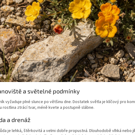
anoviště a světelné podmínky
ík vyžaduje plné slunce po většinu dne. Dostatek světla je klíčový pro kom
u rostlina ztrácí tvar, méně kvete a postupně slábne.
da a drenáž
půda je lehká, štěrkovitá a velmi dobře propustná. Dlouhodobě vlhká nebo jí