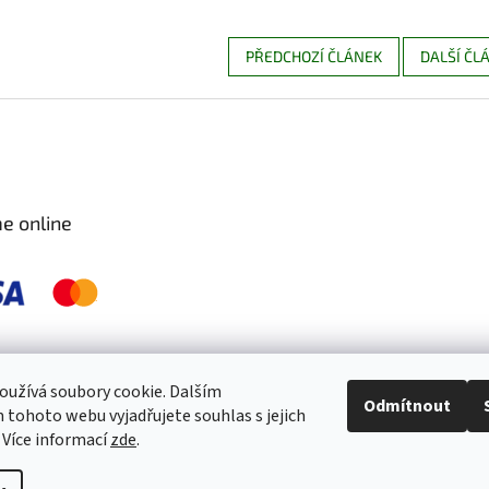
PŘEDCHOZÍ ČLÁNEK
DALŠÍ ČL
e online
 pravidelně kontrolujeme a ošetřujeme, aby byly zdravé a bez škůdců 🐛. S
užívá soubory cookie. Dalším
Odmítnout
tohoto webu vyjadřujete souhlas s jejich
 Více informací
zde
.