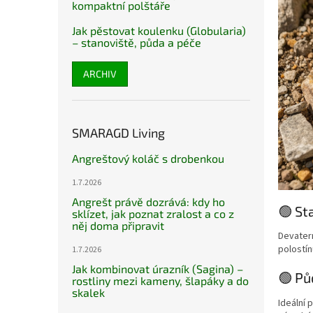
kompaktní polštáře
Jak pěstovat koulenku (Globularia)
– stanoviště, půda a péče
ARCHIV
SMARAGD Living
Angreštový koláč s drobenkou
1.7.2026
Angrešt právě dozrává: kdy ho
🟢 St
sklízet, jak poznat zralost a co z
něj doma připravit
Devatern
polostín
1.7.2026
Jak kombinovat úrazník (Sagina) –
🟢 Pů
rostliny mezi kameny, šlapáky a do
skalek
Ideální 