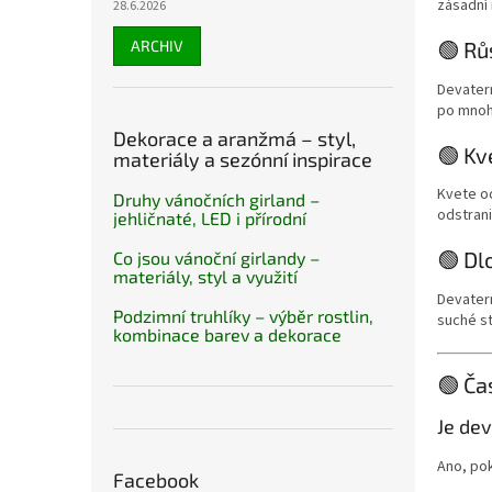
zásadní 
28.6.2026
ARCHIV
🟢 Rů
Devatern
po mnoho
Dekorace a aranžmá – styl,
🟢 Kv
materiály a sezónní inspirace
Kvete od
Druhy vánočních girland –
odstrani
jehličnaté, LED i přírodní
🟢 Dl
Co jsou vánoční girlandy –
materiály, styl a využití
Devatern
Podzimní truhlíky – výběr rostlin,
suché st
kombinace barev a dekorace
🟢 Ča
Je dev
Ano, po
Facebook