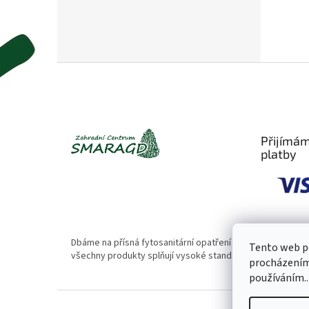
Z
á
p
a
t
Přijímám
í
platby
Dbáme na přísná fytosanitární opatření 🌱. Naše rostliny
Tento web po
všechny produkty splňují vysoké standardy kvality.
procházením 
používáním..