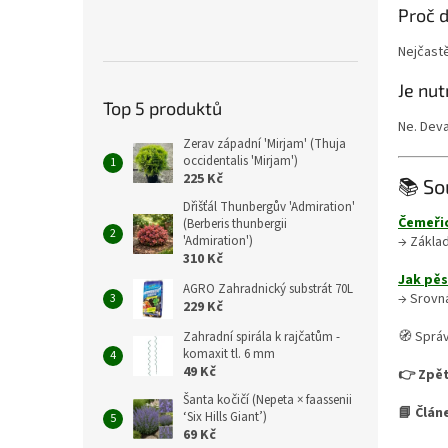
Proč d
Nejčastě
Je nut
Top 5 produktů
Ne. Deva
Zerav západní 'Mirjam' (Thuja
occidentalis 'Mirjam')
225 Kč
📚 So
Dřišťál Thunbergův 'Admiration'
Čemeřic
(Berberis thunbergii
→ Základ
'Admiration')
310 Kč
Jak pěs
AGRO Zahradnický substrát 70L
→ Srovná
229 Kč
🧭 Správ
Zahradní spirála k rajčatům -
komaxit tl. 6 mm
49 Kč
👉 Zpět
Šanta kočičí (Nepeta × faassenii
📘 Člán
‘Six Hills Giant’)
69 Kč