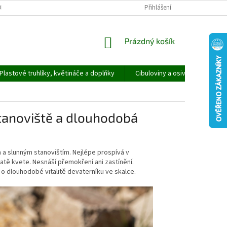
ORMULÁŘ PRO UPLATNĚNÍ REKLAMACE
REKLAMAČNÍ ŘÁD
Přihlášení
NÁKUPNÍ
Prázdný košík
KOŠÍK
Plastové truhlíky, květináče a doplňky
Cibuloviny a osivo
Speci
tanoviště a dlouhodobá
 a slunným stanovištím. Nejlépe prospívá v
tě kvete. Nesnáší přemokření ani zastínění.
 o dlouhodobé vitalitě devaterníku ve skalce.