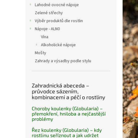
n
Lahodné ovocné nápoje
e
Zelené střechy
l
Výběr produktů dle rostlin
Nápoje - ALN0
Vína
Alkoholické nápoje
Mošty
Zahrady a výsadby podle stylu
Zahradnická abeceda –
průvodce sázením,
kombinacemi a péčí o rostliny
Choroby koulenky (Globularia) –
přemokření, hniloba a nejčastější
problémy
Řez koulenky (Globularia) – kdy
rostlinu seříznout a jak udržet