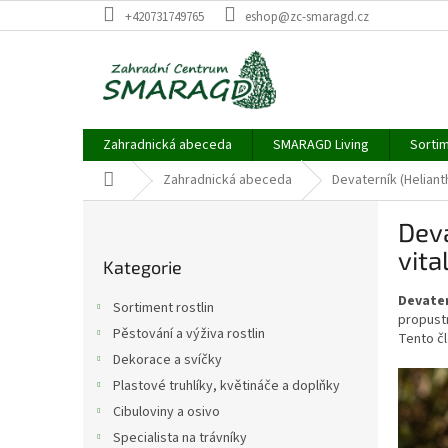
Přejít
+420731749765
eshop@zc-smaragd.cz
na
obsah
Zahradnická abeceda
SMARAGD Living
Sortim
Domů
Zahradnická abeceda
Devaterník (Heliant
P
Deva
o
Přeskočit
s
vita
Kategorie
kategorie
t
r
Devate
Sortiment rostlin
a
propustn
Pěstování a výživa rostlin
Tento čl
n
Dekorace a svíčky
n
í
Plastové truhlíky, květináče a doplňky
p
Cibuloviny a osivo
a
Specialista na trávníky