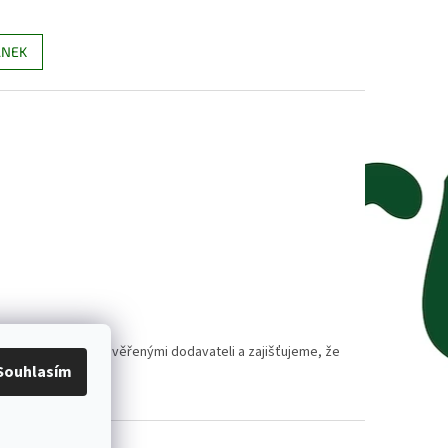
ÁNEK
polupracujeme s prověřenými dodavateli a zajišťujeme, že
Souhlasím