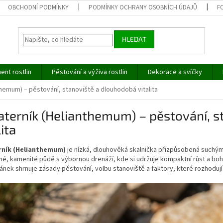
OBCHODNÍ PODMÍNKY
PODMÍNKY OCHRANY OSOBNÍCH ÚDAJŮ
F
HLEDAT
ent rostlin
Pěstování a výživa rostlin
Dekorace a svíčky
hemum) – pěstování, stanoviště a dlouhodobá vitalita
terník (Helianthemum) – pěstování, s
lita
rník (Helianthemum)
je nízká, dlouhověká skalnička přizpůsobená suchým
é, kamenité půdě s výbornou drenáží, kde si udržuje kompaktní růst a boha
ánek shrnuje zásady pěstování, volbu stanoviště a faktory, které rozhodují