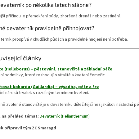
evaterník po několika letech slábne?
jší příčinou je přemokření půdy, zhoršená drenáž nebo zastínění.
né devaterník pravidelně přihnojovat?
terník prospívá v chudších půdách a pravidelné hnojení není potřeba.
uvisející články
e (Helleborus) – pěstování, stanoviště a základní péče
ní podmínky, které rozhodují o vitalitě a kvetení čemeřic.
tovat kokardu (Gaillardia) – výsadba, péče a řez
ní nároků trvalek s rozdílným termínem kvetení.
ně zvolené stanoviště je u devaterníku důležitější než jakákoli následná pé
 na přehled témat:
Devaterník (Helianthemum)
ek připravil tým ZC Smaragd