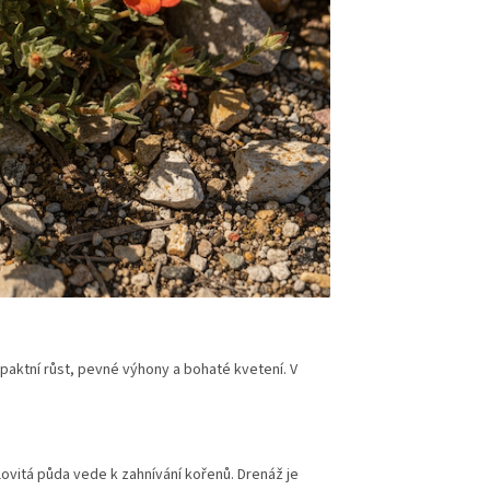
paktní růst, pevné výhony a bohaté kvetení. V
lovitá půda vede k zahnívání kořenů. Drenáž je