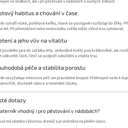
nejen ve skalkách, ale i při pěstování v nádobách a suchých zídkách.
stový habitus a chování v čase
ík vytváří nízké, poléhavé keříky, které se postupně rozrůstají do šířky. 
 let. Při přemokření nebo nedostatku světla může střed trsu vyholovat.
etení a jeho vliv na vitalitu
 pozdního jara do začátku léta. Jednotlivé květy jsou krátkověké, ale rost
t odkvetlé části, čímž se podpoří zahuštění a vitalita trsu.
ouhodobá péče a stabilita porostu
ík nevyžaduje intenzivní péči ani pravidelné hnojení. Přehnojení vede k bu
anoviště, dostatek slunce a minimální zásahy.
sté dotazy
aterník vhodný i pro pěstování v nádobách?
kud má nádoba výbornou drenáž a je umístěna na plném slunci.