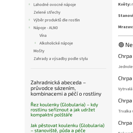
n
Květy:
m
Lahodné ovocné nápoje
e
Zelené střechy
l
Stanovi
Výběr produktů dle rostlin
Mrazuv
Nápoje - ALN0
Vína
Alkoholické nápoje
🟢 Ne
Mošty
Chrpa
Zahrady a výsadby podle stylu
Jednolet
Chrpa
Zahradnická abeceda –
průvodce sázením,
Vytrval
kombinacemi a péčí o rostliny
Chrpa
Řez koulenky (Globularia) – kdy
rostlinu seříznout a jak udržet
Trvalka 
kompaktní polštáře
Chrpa
Jak pěstovat koulenku (Globularia)
– stanoviště, půda a péče