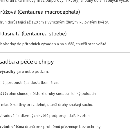
ivní druh s karmínovými až purpurovými květy, vhodný do smíšených výsad
 růžová (Centaurea macrocephala)
ruh dorůstající až 120 cm s výraznými žlutými kulovitými květy.
 klasnatá (Centaurea stoebe)
uh vhodný do přírodních výsadeb a na sušší, chudší stanoviště.
sadba a péče o chrpy
výsadby:
jaro nebo podzim.
hčí, propustná, s dostatkem živin.
ště:
plné slunce, některé druhy snesou i lehký polostín.
:
mladé rostliny pravidelně, starší druhy snášejí sucho.
traňování odkvetlých květů podporuje další kvetení.
ování:
většina druhů bez problémů přezimuje bez ochrany.