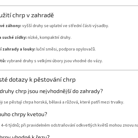
užití chrp v zahradě
vé záhony:
vyšší druhy se uplatní ve střední části výsadby.
a suché zídky:
nízké, kompaktní druhy.
í zahrady a louky:
luční směsi, podpora opylovačů.
tů:
vybrané druhy s velkými úbory jsou vhodné do vázy.
sté dotazy k pěstování chrp
 druhy chrp jsou nejvhodnější do zahrady?
ji se pěstují chrpa horská, bělavá a růžová, které patří mezi trvalky.
louho chrpy kvetou?
 4–6 týdnů; při pravidelném odstraňování odkvetlých květů mohou znovu n
chrpy vhodné k řezu?