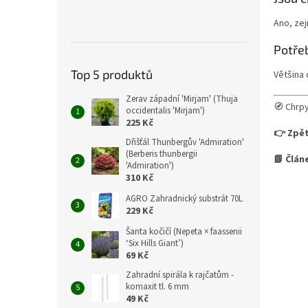
Ano, zej
Potřeb
Top 5 produktů
Většina 
Zerav západní 'Mirjam' (Thuja
🧭 Chrpy
occidentalis 'Mirjam')
225 Kč
👉 Zpět
Dřišťál Thunbergův 'Admiration'
(Berberis thunbergii
📘 Člán
'Admiration')
310 Kč
AGRO Zahradnický substrát 70L
229 Kč
Šanta kočičí (Nepeta × faassenii
‘Six Hills Giant’)
69 Kč
Zahradní spirála k rajčatům -
komaxit tl. 6 mm
49 Kč