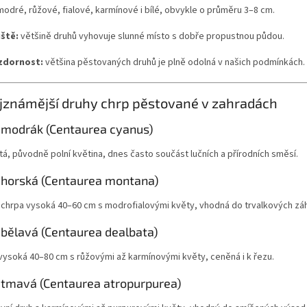
odré, růžové, fialové, karmínové i bílé, obvykle o průměru 3–8 cm.
ště:
většině druhů vyhovuje slunné místo s dobře propustnou půdou.
zdornost:
většina pěstovaných druhů je plně odolná v našich podmínkách.
jznámější druhy chrp pěstované v zahradách
 modrák (Centaurea cyanus)
á, původně polní květina, dnes často součást lučních a přírodních směsí.
 horská (Centaurea montana)
á chrpa vysoká 40–60 cm s modrofialovými květy, vhodná do trvalkových zá
 bělavá (Centaurea dealbata)
vysoká 40–80 cm s růžovými až karmínovými květy, ceněná i k řezu.
 tmavá (Centaurea atropurpurea)