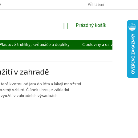
ORMULÁŘ PRO UPLATNĚNÍ REKLAMACE
REKLAMAČNÍ ŘÁD
Přihlášení
NÁKUPNÍ
Prázdný košík
KOŠÍK
Plastové truhlíky, květináče a doplňky
Cibuloviny a osivo
Speci
žití v zahradě
které kvetou od jara do léta a lákají množství
ozený vzhled. Článek shrnuje základní
 využití v zahradních výsadbách.