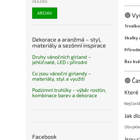
28.6.2026
ARCHIV
🟢 Vy
Trvalko
Skalky 
Dekorace a aranžmá – styl,
materiály a sezónní inspirace
Přírodn
Druhy vánočních girland –
Řez kvě
jehličnaté, LED i přírodní
Co jsou vánoční girlandy –
materiály, styl a využití
🟢 Ča
Podzimní truhlíky – výběr rostlin,
Které
kombinace barev a dekorace
Nejčastě
Jak d
Obvykle
Facebook
Jsou 