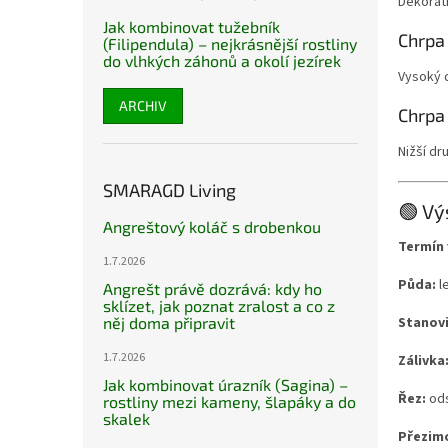
Dekorat
Jak kombinovat tužebník
Chrpa
(Filipendula) – nejkrásnější rostliny
do vlhkých záhonů a okolí jezírek
Vysoký d
ARCHIV
Chrpa
Nižší dr
SMARAGD Living
🟢 Vý
Angreštový koláč s drobenkou
Termín 
1.7.2026
Půda:
le
Angrešt právě dozrává: kdy ho
sklízet, jak poznat zralost a co z
něj doma připravit
Stanovi
1.7.2026
Zálivka
Jak kombinovat úrazník (Sagina) –
Řez:
ods
rostliny mezi kameny, šlapáky a do
skalek
Přezim