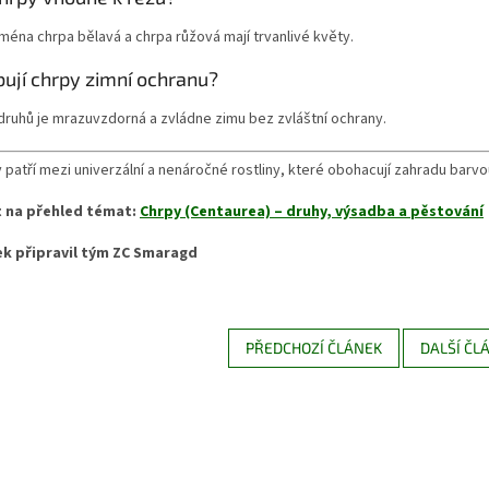
ména chrpa bělavá a chrpa růžová mají trvanlivé květy.
ují chrpy zimní ochranu?
druhů je mrazuvzdorná a zvládne zimu bez zvláštní ochrany.
 patří mezi univerzální a nenáročné rostliny, které obohacují zahradu barv
 na přehled témat:
Chrpy (Centaurea) – druhy, výsadba a pěstování
ek připravil tým ZC Smaragd
PŘEDCHOZÍ ČLÁNEK
DALŠÍ ČL