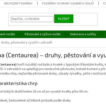
OBCHODNÍ PODMÍNKY
PODMÍNKY OCHRANY OSOBNÍCH ÚDAJŮ
F
HLEDAT
ent rostlin
Pěstování a výživa rostlin
Dekorace a svíčky
 druhy, pěstování a využití v zahradě
a (Centaurea) – druhy, pěstování a vyu
Centaurea)
tvoří rozsáhlý rod bylin a trvalek s typickými třásnitými květy, 
ů. V zahradách se uplatňují pro nenáročné pěstování, bohaté kvetení a přir
ristiku chrp, nejčastěji pěstované druhy, zásady výsadby, péče i možnosti
arakteristika chrp
d nízkých druhů kolem 20 cm až po vysoké trvalky přes 80 cm.
lené, šedozelené až bělavě plstnaté podle druhu.