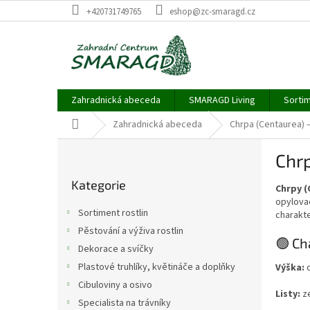
Přejít
+420731749765
eshop@zc-smaragd.cz
na
obsah
Zahradnická abeceda
SMARAGD Living
Sortim
Domů
Zahradnická abeceda
Chrpa (Centaurea) –
P
Chrp
o
Přeskočit
s
Kategorie
kategorie
Chrpy (
t
opylovač
r
Sortiment rostlin
charakte
a
Pěstování a výživa rostlin
n
🟢 Ch
Dekorace a svíčky
n
í
Plastové truhlíky, květináče a doplňky
Výška:
o
p
Cibuloviny a osivo
Listy:
ze
a
Specialista na trávníky