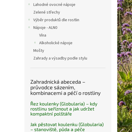
n
Lahodné ovocné nápoje
e
Zelené střechy
l
Výběr produktů dle rostlin
Nápoje - ALN0
Vína
Alkoholické nápoje
Mošty
Zahrady a výsadby podle stylu
Zahradnická abeceda –
průvodce sázením,
kombinacemi a péčí o rostliny
Řez koulenky (Globularia) – kdy
rostlinu seříznout a jak udržet
kompaktní polštáře
Jak pěstovat koulenku (Globularia)
– stanoviště, půda a péče