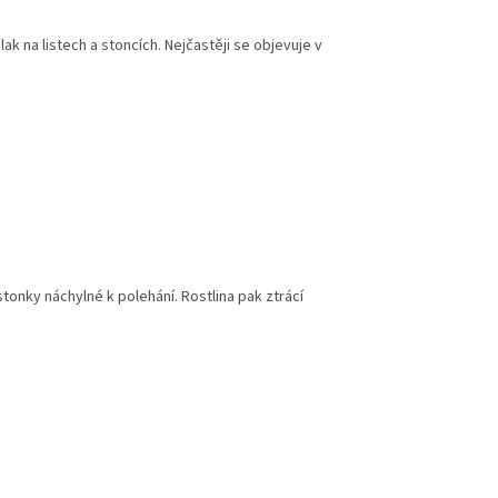
 na listech a stoncích. Nejčastěji se objevuje v
stonky náchylné k polehání. Rostlina pak ztrácí