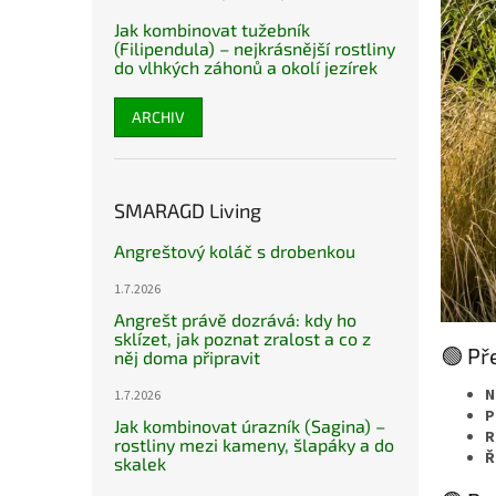
Jak kombinovat tužebník
(Filipendula) – nejkrásnější rostliny
do vlhkých záhonů a okolí jezírek
ARCHIV
SMARAGD Living
Angreštový koláč s drobenkou
1.7.2026
Angrešt právě dozrává: kdy ho
sklízet, jak poznat zralost a co z
🟢 Př
něj doma připravit
N
1.7.2026
P
Jak kombinovat úrazník (Sagina) –
R
rostliny mezi kameny, šlapáky a do
Ř
skalek