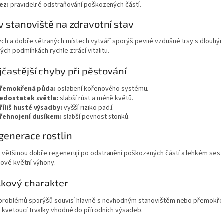
ez:
pravidelné odstraňování poškozených částí.
iv stanoviště na zdravotní stav
ých a dobře větraných místech vytváří sporýš pevné vzdušné trsy s dlouh
ých podmínkách rychle ztrácí vitalitu.
jčastější chyby při pěstování
řemokřená půda:
oslabení kořenového systému.
edostatek světla:
slabší růst a méně květů.
říliš husté výsadby:
vyšší riziko padlí.
řehnojení dusíkem:
slabší pevnost stonků.
generace rostlin
 většinou dobře regenerují po odstranění poškozených částí a lehkém sest
nové květní výhony.
lkový charakter
 problémů sporýšů souvisí hlavně s nevhodným stanovištěm nebo přemokře
 kvetoucí trvalky vhodné do přírodních výsadeb.