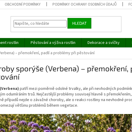
OBCHODNÍ PODMÍNKY
PODMÍNKY OCHRANY OSOBNÍCH ÚDAJŮ
F
HLEDAT
ent rostlin
Pěstování a výživa rostlin
Dekorace a svíčky
erbena) – přemokření, padlí a problémy při pěstování
oby sporýše (Verbena) – přemokření, p
tování
(Verbena)
patří mezi poměrně odolné trvalky, ale při nevhodných podmín
ým odumíráním trsů. Nejčastější problémy souvisejí hlavně s přemokření
ně případů nejde o závažné choroby, ale o reakci rostliny na nevhodné pro
 omezují většinu problémů během vegetace.