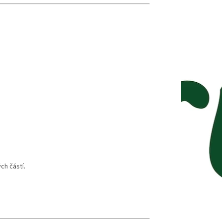
h částí.