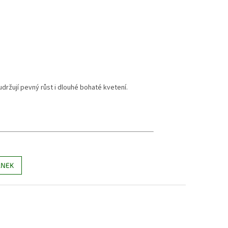
držují pevný růst i dlouhé bohaté kvetení.
ÁNEK