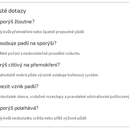
sté dotazy
sporýš žloutne?
ěji kvůli přemokření nebo špatně propustné půdě.
sobuje padlí na sporýši?
vlhké počasí a nedostatečné proudění vzduchu.
rýš citlivý na přemokření?
ouhodobě mokrá půda výrazně oslabuje kořenový systém.
ezit vznik padlí?
dostatek slunce, vzdušné rozestupy a pravidelné odstraňování poškozenýc
sporýš polehává?
ji kvůli nedostatku světla nebo příliš výživné půdě.