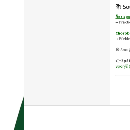
📚 So
Řez spo
→ Prakt
Chorob
→ Přehle
🧭 Sporý
👉 Zpět
Sporýš 
Z
á
p
a