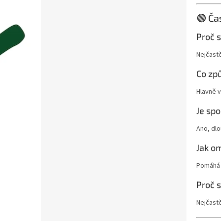
🟢 Ča
Proč 
Nejčast
Co způ
Hlavně 
Je spo
Ano, dl
Jak om
Pomáhá 
Proč 
Nejčastě