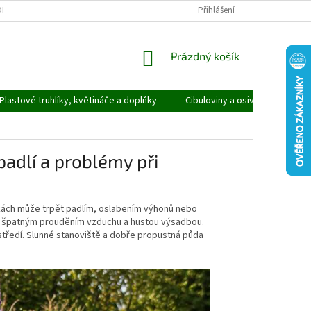
ORMULÁŘ PRO UPLATNĚNÍ REKLAMACE
REKLAMAČNÍ ŘÁD
Přihlášení
NÁKUPNÍ
Prázdný košík
KOŠÍK
Plastové truhlíky, květináče a doplňky
Cibuloviny a osivo
Speci
adlí a problémy při
kách může trpět padlím, oslabením výhonů nebo
m, špatným prouděním vzduchu a hustou výsadbou.
středí. Slunné stanoviště a dobře propustná půda