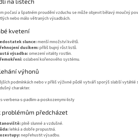
dlí na listech
ém počasí a špatném proudění vzduchu se může objevit bělavý moučný povlak
tlých nebo málo větraných výsadbách.
abé kvetení
edostatek slunce:
menší množství květů.
řehnojení dusíkem:
příliš bujný růst listů.
ustá výsadba:
omezení vitality rostlin.
řemokření:
oslabení kořenového systému.
lehání výhonů
ějších podmínkách nebo v příliš výživné půdě vytváří sporýš slabší vytáhlé 
dušný charakter.
k problémům předcházet
tanoviště:
plně slunné a vzdušné.
ůda:
lehká a dobře propustná.
ozestupy:
nepřehustit výsadbu.