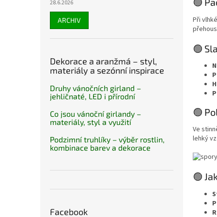
🟢 Pa
28.6.2026
Při vlhk
ARCHIV
přehous
🟢 Sl
Dekorace a aranžmá – styl,
N
materiály a sezónní inspirace
P
H
Druhy vánočních girland –
P
jehličnaté, LED i přírodní
🟢 Po
Co jsou vánoční girlandy –
materiály, styl a využití
Ve stinn
lehký vz
Podzimní truhlíky – výběr rostlin,
kombinace barev a dekorace
🟢 Ja
S
P
Facebook
R