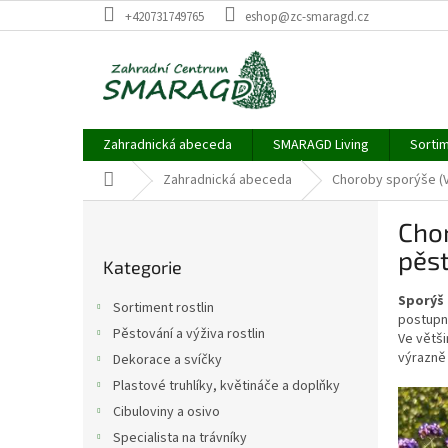
Přejít
+420731749765
eshop@zc-smaragd.cz
na
obsah
Zahradnická abeceda
SMARAGD Living
Sortim
Domů
Zahradnická abeceda
Choroby sporýše (V
P
Chor
o
Přeskočit
s
pěs
Kategorie
kategorie
t
r
Sporýš 
Sortiment rostlin
a
postupn
Pěstování a výživa rostlin
Ve větši
n
výrazně
Dekorace a svíčky
n
í
Plastové truhlíky, květináče a doplňky
p
Cibuloviny a osivo
a
Specialista na trávníky