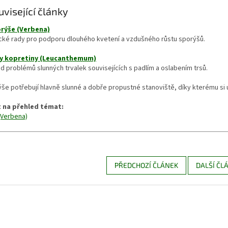
uvisející články
rýše (Verbena)
ické rady pro podporu dlouhého kvetení a vzdušného růstu sporýšů.
y kopretiny (Leucanthemum)
d problémů slunných trvalek souvisejících s padlím a oslabením trsů.
še potřebují hlavně slunné a dobře propustné stanoviště, díky kterému si u
 na přehled témat:
(Verbena)
PŘEDCHOZÍ ČLÁNEK
DALŠÍ ČL