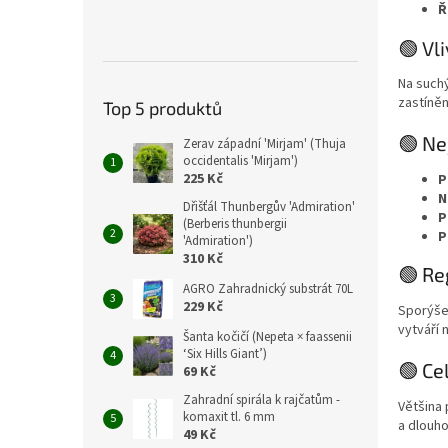
Ř
🟢 Vl
Na such
zastíněn
Top 5 produktů
🟢 Ne
Zerav západní 'Mirjam' (Thuja
occidentalis 'Mirjam')
225 Kč
P
N
Dřišťál Thunbergův 'Admiration'
P
(Berberis thunbergii
P
'Admiration')
310 Kč
🟢 Re
AGRO Zahradnický substrát 70L
229 Kč
Sporýše
vytváří 
Šanta kočičí (Nepeta × faassenii
‘Six Hills Giant’)
🟢 Ce
69 Kč
Zahradní spirála k rajčatům -
Většina
komaxit tl. 6 mm
a dlouho
49 Kč