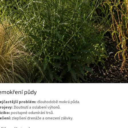
emokření půdy
ejčastější problém:
dlouhodobě mokrá půda.
rojevy:
žloutnutí a oslabení výhonů.
iziko:
postupné odumírání trsů.
ešení:
zlepšení drenáže a omezení zálivky.