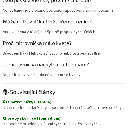
Jsou poškozené listy po zimě choroba?
Ne, většinou jde o běžné poškození způsobené zimním počasím.
Může mitrovnička trpět přemokřením?
Ano, zejména v těžkých a špatně propustných půdách.
Proč mitrovnička málo kvete?
Důvodem bývá hluboký stín, sucho nebo oslabení rostliny.
Je mitrovnička náchylná k chorobám?
Ne, patří mezi velmi odolné stínomilné trvalky.
📚 Související články
Řez mitrovničky (Tiarella)
→ Jak odstranit staré listy a podpořit zdravý růst během nové sezóny.
Choroby škornice (Epimedium)
→ Podobné problémy stínomilných trvalek pěstovaných v