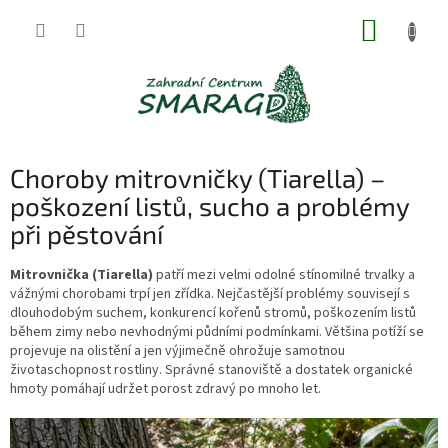
Přejít
NÁKUP
na
obsah
KOŠÍK
Choroby mitrovničky (Tiarella) –
poškození listů, sucho a problémy
při pěstování
Mitrovnička (Tiarella)
patří mezi velmi odolné stínomilné trvalky a
vážnými chorobami trpí jen zřídka. Nejčastější problémy souvisejí s
dlouhodobým suchem, konkurencí kořenů stromů, poškozením listů
během zimy nebo nevhodnými půdními podmínkami. Většina potíží se
projevuje na olistění a jen výjimečně ohrožuje samotnou
životaschopnost rostliny. Správné stanoviště a dostatek organické
hmoty pomáhají udržet porost zdravý po mnoho let.