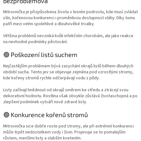
bezproblémová
Mitrovnička je přizpůsobena životu v lesním podrostu, kde musí zvládat
stín, kořenovou konkurenci i proměnlivou dostupnost vláhy. Díky tomu
patří mezi velmi spolehlivé a dlouhověké trvalky.
Většina problémů nevzniká kvůli infekčním chorobám, ale jako reakce
na nevhodné podmínky pěstování.
🟢 Poškození listů suchem
Nejčastějším problémem bývá zasychání okrajů listů během dlouhých
období sucha. Tento jev se objevuje zejména pod vzrostlými stromy,
kde kořeny stromů rychle odčerpávají vodu z půdy.
Listy začínají hnědnout od okrajů směrem ke středu a ztrácejí svou
dekorativní hodnotu. Rostlina však obvykle zůstává životaschopná a po
zlepšení podmínek vytváří nové zdravé listy.
🟢 Konkurence kořenů stromů
Mitrovnička sice dobře roste pod stromy, ale při extrémní konkurenci
může trpět nedostatkem vody i živin. Projevuje se to pomalejším
růstem, menšími listy a slabším kvetením.