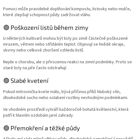
Pomoci může pravidelné doplňování kompostu, listovky nebo mulče,
které zlepšují schopnost půdy zadržovat vláhu.
🟢 Poškození listů během zimy
U některých kultivarů mohou být listy po zimě částečně poškozené
mrazem, větrem nebo střídáním teplot. Objevují se hnědé okraje,
skvrny nebo celkové zhoršení vzhledu listů.
Nejde o chorobu, ale o přirozenou reakci na zimní podmínky. Proto se
staré listy na jaře často odstraňují.
🟢 Slabé kvetení
Pokud mitrovnička kvete málo, bývá příčinou příliš hluboký stín,
dlouhodobé sucho nebo oslabení rostliny nevhodnými podmínkami.
Ve vhodném prostředí vytváří každoročně bohatá květenství, která
patří k hlavním ozdobám jarní zahrady.
🟢 Přemokření a těžké půdy