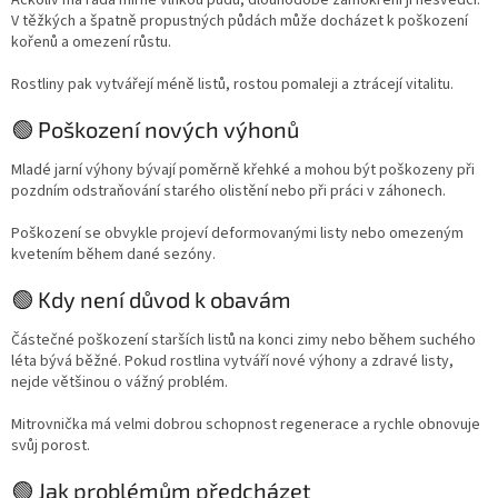
Ačkoliv má ráda mírně vlhkou půdu, dlouhodobé zamokření jí nesvědčí.
V těžkých a špatně propustných půdách může docházet k poškození
kořenů a omezení růstu.
Rostliny pak vytvářejí méně listů, rostou pomaleji a ztrácejí vitalitu.
🟢 Poškození nových výhonů
Mladé jarní výhony bývají poměrně křehké a mohou být poškozeny při
pozdním odstraňování starého olistění nebo při práci v záhonech.
Poškození se obvykle projeví deformovanými listy nebo omezeným
kvetením během dané sezóny.
🟢 Kdy není důvod k obavám
Částečné poškození starších listů na konci zimy nebo během suchého
léta bývá běžné. Pokud rostlina vytváří nové výhony a zdravé listy,
nejde většinou o vážný problém.
Mitrovnička má velmi dobrou schopnost regenerace a rychle obnovuje
svůj porost.
🟢 Jak problémům předcházet