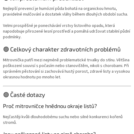
Nejlepší prevencí je humózní půda bohatá na organickou hmotu,
pravidelné mulčování a dostatek vláhy během dlouhých období sucha.
Velmi prospěšné je ponechávání vrstvy listového opadu, která
napodobuje přirozené lesní prostředí a pomáhá udržovat stabilní půdní
podmínky.
🟢 Celkový charakter zdravotních problémů
Mitrovnička patří mezi nejméně problematické trvalky do stínu. Většina
poškození souvisí s počasím nebo stanovištěm, nikoli s chorobami. Při
správném pěstování si zachovává hustý porost, zdravé listy a vysokou
okrasnou hodnotu po mnoho let.
🟢 Časté dotazy
Proč mitrovničce hnědnou okraje listů?
Nejčastěji kvůli dlouhodobému suchu nebo silné konkurenci kořenů
stromů.