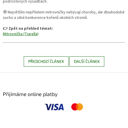
podrostových výsadbách.
🧭 Největším nepřítelem mitrovničky nebývají choroby, ale dlouhodobé
sucho a silná konkurence kořenů okolních stromů.
👉 Zpět na přehled témat:
Mitrovnička (Tiarella)
PŘEDCHOZÍ ČLÁNEK
DALŠÍ ČLÁNEK
Z
á
p
a
Přijímáme online platby
t
í