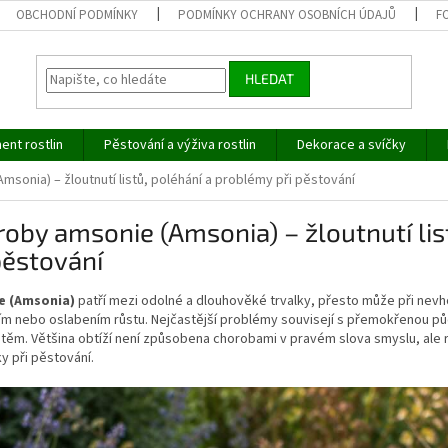
OBCHODNÍ PODMÍNKY
PODMÍNKY OCHRANY OSOBNÍCH ÚDAJŮ
F
HLEDAT
ent rostlin
Pěstování a výživa rostlin
Dekorace a svíčky
sonia) – žloutnutí listů, poléhání a problémy při pěstování
oby amsonie (Amsonia) – žloutnutí lis
pěstování
e (Amsonia)
patří mezi odolné a dlouhověké trvalky, přesto může při nevh
ím nebo oslabením růstu. Nejčastější problémy souvisejí s přemokřenou 
těm. Většina obtíží není způsobena chorobami v pravém slova smyslu, ale 
y při pěstování.