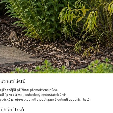
outnutí listů
ejčastější příčina:
přemokřená půda.
alší problém:
dlouhodobý nedostatek živin.
ypický projev:
blednutí a postupné žloutnutí spodních listů.
léhání trsů