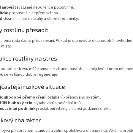
tanoviště:
slunné nebo lehce polostinné.
ůda:
propustná a nepřemokřená.
držba:
minimální zásahy a stabilní podmínky.
y rostlinu přesadit
nemá ráda časté přesazování. Pokud je stanoviště dlouhodobě nevhodné a ro
í místo.
akce rostliny na stres
hodobém stresu může amsonie ztrácet hustotu, slaběji kvést nebo mít méně
k se většinou dobře regeneruje.
jčastější rizikové situace
louhodobé přemokření:
oslabení kořenového systému.
říliš hluboký stín:
vytahování a poléhání trsů.
estabilní podmínky:
oslabení vitality a slabší podzimní efekt.
lkový charakter
 bývá při správném stanovišti velmi spolehlivá a dlouhověká. Většina pro