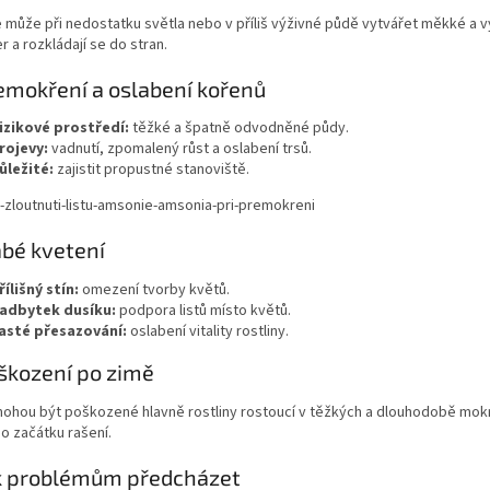
může při nedostatku světla nebo v příliš výživné půdě vytvářet měkké a v
r a rozkládají se do stran.
emokření a oslabení kořenů
izikové prostředí:
těžké a špatně odvodněné půdy.
rojevy:
vadnutí, zpomalený růst a oslabení trsů.
ůležité:
zajistit propustné stanoviště.
abé kvetení
řílišný stín:
omezení tvorby květů.
adbytek dusíku:
podpora listů místo květů.
asté přesazování:
oslabení vitality rostliny.
škození po zimě
mohou být poškozené hlavně rostliny rostoucí v těžkých a dlouhodobě mokr
po začátku rašení.
k problémům předcházet