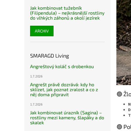
Jak kombinovat tužebník
(Filipendula) – nejkrásnější rostliny
do vlhkých záhonů a okolí jezírek
ARCHIV
SMARAGD Living
Angreštový koláč s drobenkou
1.7.2026
Angrešt právě dozrává: kdy ho
sklízet, jak poznat zralost a co z
🟢 Žl
něj doma připravit
N
1.7.2026
D
Jak kombinovat úrazník (Sagina) –
T
rostliny mezi kameny, šlapáky a do
skalek
🟢 Po