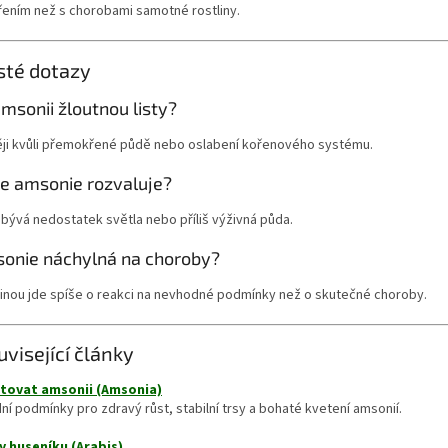
ením než s chorobami samotné rostliny.
sté dotazy
msonii žloutnou listy?
ěji kvůli přemokřené půdě nebo oslabení kořenového systému.
se amsonie rozvaluje?
 bývá nedostatek světla nebo příliš výživná půda.
sonie náchylná na choroby?
šinou jde spíše o reakci na nevhodné podmínky než o skutečné choroby.
uvisející články
tovat amsonii (Amsonia)
ní podmínky pro zdravý růst, stabilní trsy a bohaté kvetení amsonií.
 huseníku (Arabis)