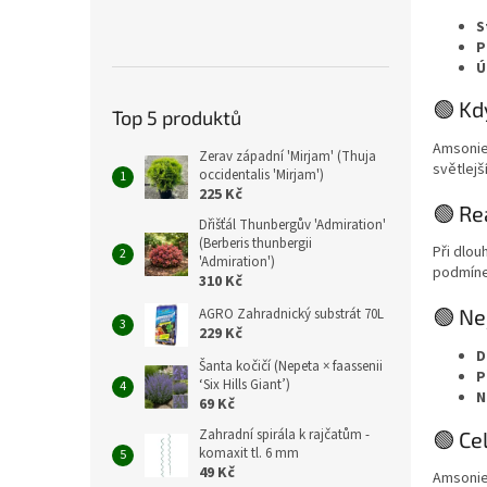
S
P
Ú
🟢 Kd
Top 5 produktů
Amsonie 
Zerav západní 'Mirjam' (Thuja
světlejš
occidentalis 'Mirjam')
225 Kč
🟢 Re
Dřišťál Thunbergův 'Admiration'
(Berberis thunbergii
Při dlou
'Admiration')
podmíne
310 Kč
🟢 Ne
AGRO Zahradnický substrát 70L
229 Kč
D
Šanta kočičí (Nepeta × faassenii
P
‘Six Hills Giant’)
N
69 Kč
Zahradní spirála k rajčatům -
🟢 Ce
komaxit tl. 6 mm
49 Kč
Amsonie