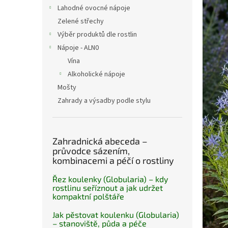
n
Lahodné ovocné nápoje
e
Zelené střechy
l
Výběr produktů dle rostlin
Nápoje - ALN0
Vína
Alkoholické nápoje
Mošty
Zahrady a výsadby podle stylu
Zahradnická abeceda –
průvodce sázením,
kombinacemi a péčí o rostliny
Řez koulenky (Globularia) – kdy
rostlinu seříznout a jak udržet
kompaktní polštáře
Jak pěstovat koulenku (Globularia)
– stanoviště, půda a péče