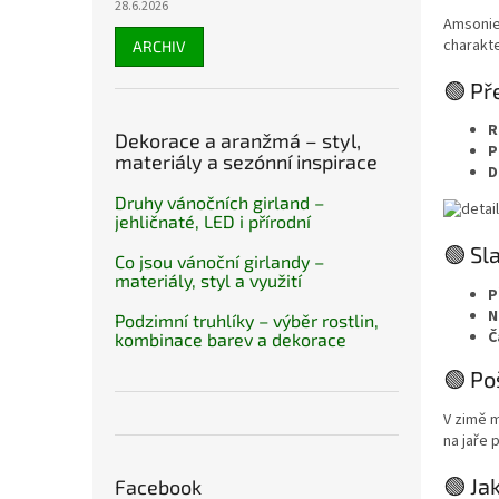
28.6.2026
Amsonie 
charakte
ARCHIV
🟢 Př
R
Dekorace a aranžmá – styl,
P
materiály a sezónní inspirace
D
Druhy vánočních girland –
jehličnaté, LED i přírodní
🟢 Sl
Co jsou vánoční girlandy –
materiály, styl a využití
P
N
Podzimní truhlíky – výběr rostlin,
Č
kombinace barev a dekorace
🟢 Po
V zimě 
na jaře 
🟢 Ja
Facebook