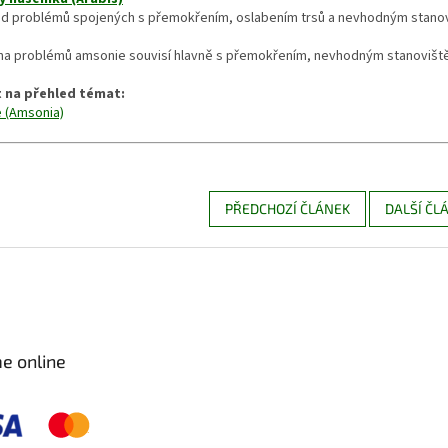
ed problémů spojených s přemokřením, oslabením trsů a nevhodným stano
ina problémů amsonie souvisí hlavně s přemokřením, nevhodným stanovišt
 na přehled témat:
 (Amsonia)
PŘEDCHOZÍ ČLÁNEK
DALŠÍ ČL
e online