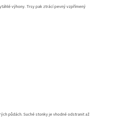
ytáhlé výhony. Trsy pak ztrácí pevný vzpřímený
ých půdách. Suché stonky je vhodné odstranit až