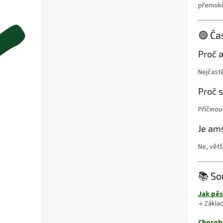
přemokř
🟢 Ča
Proč a
Nejčast
Proč 
Příčinou
Je am
Ne, vět
📚 So
Jak pěs
→ Základ
Choroby