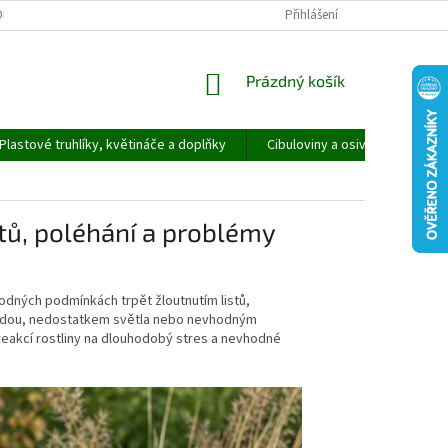
ORMULÁŘ PRO UPLATNĚNÍ REKLAMACE
REKLAMAČNÍ ŘÁD
Přihlášení
NÁKUPNÍ
Prázdný košík
KOŠÍK
Plastové truhlíky, květináče a doplňky
Cibuloviny a osivo
Speci
tů, poléhání a problémy
odných podmínkách trpět žloutnutím listů,
půdou, nedostatkem světla nebo nevhodným
reakcí rostliny na dlouhodobý stres a nevhodné