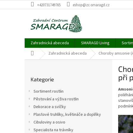
Přejít
+420731749765
eshop@zc-smaragd.cz
na
obsah
Zahradnická abeceda
SMARAGD Living
Sortim
Domů
Zahradnická abeceda
Choroby amsonie (Am
P
Chor
o
Přeskočit
s
při 
Kategorie
kategorie
t
r
Amsoni
Sortiment rostlin
a
poléhán
Pěstování a výživa rostlin
stanoviš
n
podmínk
Dekorace a svíčky
n
í
Plastové truhlíky, květináče a doplňky
p
Cibuloviny a osivo
a
Specialista na trávníky