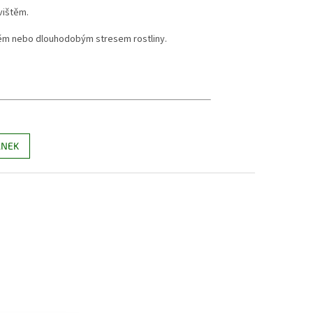
vištěm.
ěm nebo dlouhodobým stresem rostliny.
ÁNEK