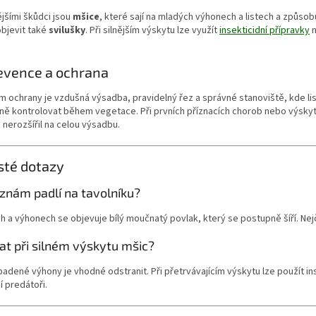
jšími škůdci jsou
mšice
, které sají na mladých výhonech a listech a způso
bjevit také
svilušky
. Při silnějším výskytu lze využít
insekticidní přípravky
n
evence a ochrana
 ochrany je vzdušná výsadba, pravidelný řez a správné stanoviště, kde list
lně kontrolovat během vegetace. Při prvních příznacích chorob nebo výsky
nerozšířil na celou výsadbu.
sté dotazy
znám padlí na tavolníku?
ch a výhonech se objevuje bílý moučnatý povlak, který se postupně šíří. Nej
at při silném výskytu mšic?
padené výhony je vhodné odstranit. Při přetrvávajícím výskytu lze použít ins
í predátoři.