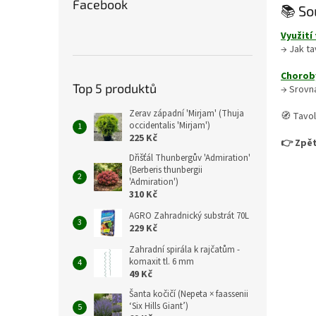
Facebook
📚 So
Využití
→ Jak ta
Choroby
Top 5 produktů
→ Srovná
Zerav západní 'Mirjam' (Thuja
🧭 Tavol
occidentalis 'Mirjam')
225 Kč
👉 Zpět
Dřišťál Thunbergův 'Admiration'
(Berberis thunbergii
'Admiration')
310 Kč
AGRO Zahradnický substrát 70L
229 Kč
Zahradní spirála k rajčatům -
komaxit tl. 6 mm
49 Kč
Šanta kočičí (Nepeta × faassenii
‘Six Hills Giant’)