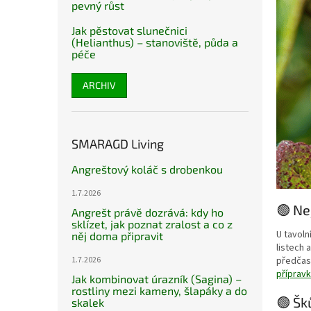
pevný růst
Jak pěstovat slunečnici
(Helianthus) – stanoviště, půda a
péče
ARCHIV
SMARAGD Living
Angreštový koláč s drobenkou
1.7.2026
🟢 Ne
Angrešt právě dozrává: kdy ho
sklízet, jak poznat zralost a co z
U tavol
něj doma připravit
listech
1.7.2026
předčasn
příprav
Jak kombinovat úrazník (Sagina) –
rostliny mezi kameny, šlapáky a do
🟢 Šk
skalek