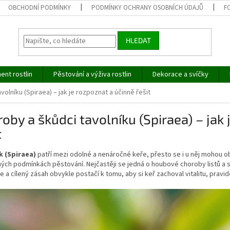
OBCHODNÍ PODMÍNKY
PODMÍNKY OCHRANY OSOBNÍCH ÚDAJŮ
F
HLEDAT
ent rostlin
Pěstování a výživa rostlin
Dekorace a svíčky
volníku (Spiraea) – jak je rozpoznat a účinně řešit
oby a škůdci tavolníku (Spiraea) – jak
t
k (Spiraea)
patří mezi odolné a nenáročné keře, přesto se i u něj mohou o
ých podmínkách pěstování. Nejčastěji se jedná o houbové choroby listů a 
 a cílený zásah obvykle postačí k tomu, aby si keř zachoval vitalitu, pravi