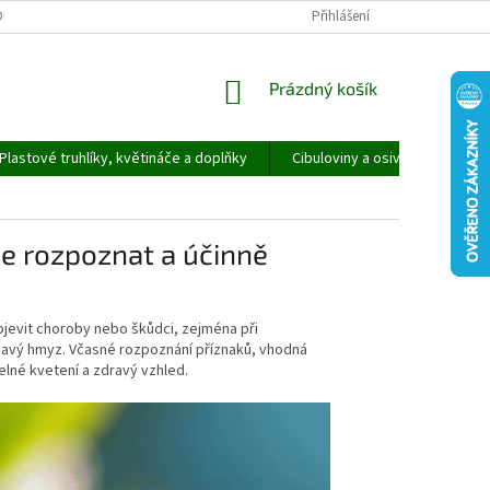
ORMULÁŘ PRO UPLATNĚNÍ REKLAMACE
REKLAMAČNÍ ŘÁD
Přihlášení
NÁKUPNÍ
Prázdný košík
KOŠÍK
Plastové truhlíky, květináče a doplňky
Cibuloviny a osivo
Speci
 je rozpoznat a účinně
bjevit choroby nebo škůdci, zejména při
savý hmyz. Včasné rozpoznání příznaků, vhodná
delné kvetení a zdravý vzhled.