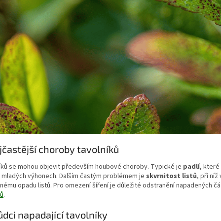
jčastější choroby tavolníků
níků se mohou objevit především houbové choroby. Typické je
padlí
, kter
 a mladých výhonech. Dalším častým problémem je
skvrnitost listů
, při ní
ému opadu listů. Pro omezení šíření je důležité odstranění napadených čá
ků
.
ůdci napadající tavolníky