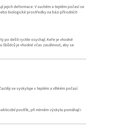
bují jejich deformace. V suchém a teplém počasí se
ebo biologické prostředky na bázi přírodních
y po dešti rychle osychají. Keře je vhodné
tu škůdců je vhodné včas zasáhnout, aby se
častěji se vyskytuje v teplém a vlhkém počasí.
ekticidní postřik, při mírném výskytu pomáhají i