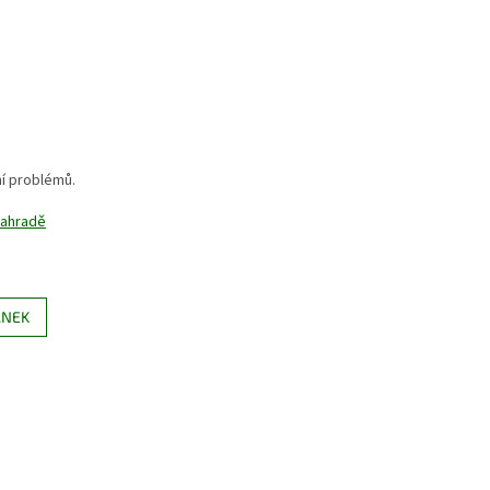
ní problémů.
 zahradě
ÁNEK