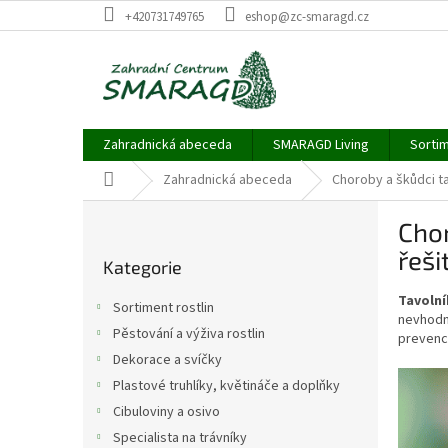
Přejít
+420731749765
eshop@zc-smaragd.cz
na
obsah
Zahradnická abeceda
SMARAGD Living
Sortim
Domů
Zahradnická abeceda
Choroby a škůdci ta
P
Chor
o
Přeskočit
s
řeši
Kategorie
kategorie
t
r
Tavolní
Sortiment rostlin
a
nevhodn
Pěstování a výživa rostlin
prevence
n
Dekorace a svíčky
n
í
Plastové truhlíky, květináče a doplňky
p
Cibuloviny a osivo
a
Specialista na trávníky