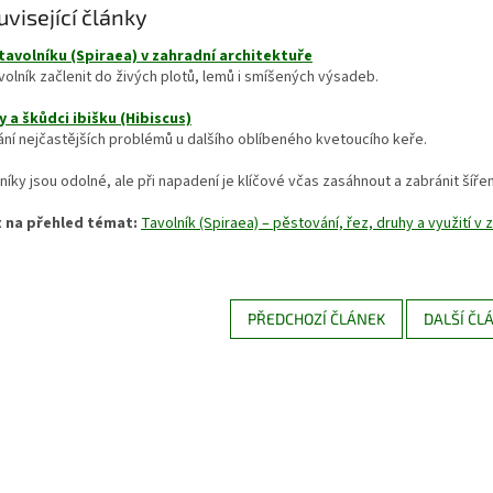
uvisející články
 tavolníku (Spiraea) v zahradní architektuře
volník začlenit do živých plotů, lemů i smíšených výsadeb.
 a škůdci ibišku (Hibiscus)
ní nejčastějších problémů u dalšího oblíbeného kvetoucího keře.
níky jsou odolné, ale při napadení je klíčové včas zasáhnout a zabránit šíře
 na přehled témat:
Tavolník (Spiraea) – pěstování, řez, druhy a využití v
PŘEDCHOZÍ ČLÁNEK
DALŠÍ ČL