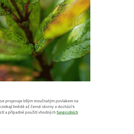
é se projevuje bílým moučnatým povlakem na
ž vznikají hnědé až černé skvrny a dochází k
stí a případné použití vhodných
fungicidních