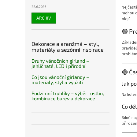
28.6.2026
Nejčastě
mohou o
ARCHIV
olejů.
🟢 Pr
Základem
Dekorace a aranžmá – styl,
pravide
materiály a sezónní inspirace
problém 
Druhy vánočních girland –
jehličnaté, LED i přírodní
🟢 Ča
Co jsou vánoční girlandy –
materiály, styl a využití
Jak po
Podzimní truhlíky – výběr rostlin,
Na liste
kombinace barev a dekorace
Co děl
Silně na
přirozen