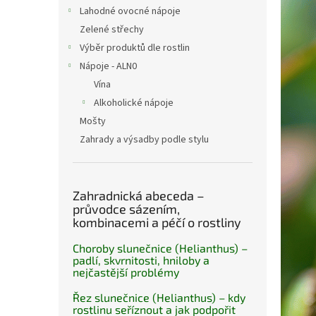
n
Lahodné ovocné nápoje
e
Zelené střechy
l
Výběr produktů dle rostlin
Nápoje - ALN0
Vína
Alkoholické nápoje
Mošty
Zahrady a výsadby podle stylu
Zahradnická abeceda –
průvodce sázením,
kombinacemi a péčí o rostliny
Choroby slunečnice (Helianthus) –
padlí, skvrnitosti, hniloby a
nejčastější problémy
Řez slunečnice (Helianthus) – kdy
rostlinu seříznout a jak podpořit