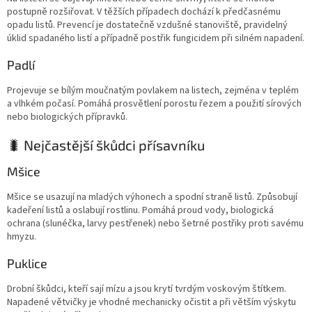
postupně rozšiřovat. V těžších případech dochází k předčasnému
opadu listů. Prevencí je dostatečně vzdušné stanoviště, pravidelný
úklid spadaného listí a případně postřik fungicidem při silném napadení.
Padlí
Projevuje se bílým moučnatým povlakem na listech, zejména v teplém
a vlhkém počasí. Pomáhá prosvětlení porostu řezem a použití sírových
nebo biologických přípravků.
🐛 Nejčastější škůdci přísavníku
Mšice
Mšice se usazují na mladých výhonech a spodní straně listů. Způsobují
kadeření listů a oslabují rostlinu. Pomáhá proud vody, biologická
ochrana (slunéčka, larvy pestřenek) nebo šetrné postřiky proti savému
hmyzu.
Puklice
Drobní škůdci, kteří sají mízu a jsou krytí tvrdým voskovým štítkem.
Napadené větvičky je vhodné mechanicky očistit a při větším výskytu