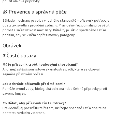
použít olejové přípravky.
🌿 Prevence a správná péče
Základem ochrany je volba vhodného stanoviště – přísavník potřebuje
dostatek světla a proudění vzduchu. Pravidelný řez pomáhá prosvětlit
porost a snížit vlhkost mezi listy. Důležitý je i úklid spadaného listí na
podzim, aby se v něm nepřezimovaly patogeny.
Obrázek
❓ Časté dotazy
Může přísavník trpět houbovými chorobami?
Ano, nejčastější jsou listové skvrnitosti a padlí, které se objevují
zejména při vlhkém počasí.
Jak ochránit přísavník před mšicemi?
Pomůže proud vody, biologická ochrana nebo šetrné přípravky proti
savému hmyzu.
Co dělat, aby přísavník zůstal zdravý?
Pravidelně jej prosvětlujte řezem, uklízejte spadané listí a dbejte na
dostatek vzduchu v porostu.