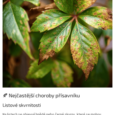
🍂 Nejčastější choroby přísavníku
Listové skvrnitosti
Na listech se objevují hnědé nebo černé skvrny, které se mohou