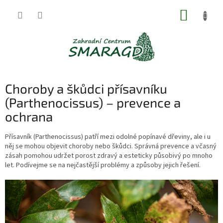
Přejít
NÁKUP
na
obsah
KOŠÍK
Choroby a škůdci přísavníku
(Parthenocissus) – prevence a
ochrana
Přísavník (Parthenocissus) patří mezi odolné popínavé dřeviny, ale i u
něj se mohou objevit choroby nebo škůdci. Správná prevence a včasný
zásah pomohou udržet porost zdravý a esteticky působivý po mnoho
let. Podívejme se na nejčastější problémy a způsoby jejich řešení.