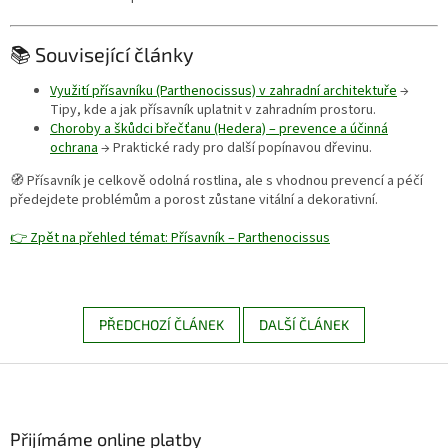
📚 Související články
Využití přísavníku (Parthenocissus) v zahradní architektuře
→
Tipy, kde a jak přísavník uplatnit v zahradním prostoru.
Choroby a škůdci břečťanu (Hedera) – prevence a účinná
ochrana
→ Praktické rady pro další popínavou dřevinu.
🧭 Přísavník je celkově odolná rostlina, ale s vhodnou prevencí a péčí
předejdete problémům a porost zůstane vitální a dekorativní.
👉 Zpět na přehled témat: Přísavník – Parthenocissus
PŘEDCHOZÍ ČLÁNEK
DALŠÍ ČLÁNEK
Z
á
p
a
Přijímáme online platby