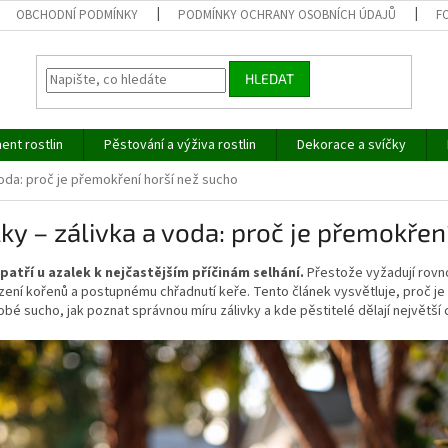
OBCHODNÍ PODMÍNKY
PODMÍNKY OCHRANY OSOBNÍCH ÚDAJŮ
F
HLEDAT
ent rostlin
Pěstování a výživa rostlin
Dekorace a svíčky
voda: proč je přemokření horší než sucho
ky – zálivka a voda: proč je přemokřen
 patří u azalek k nejčastějším příčinám selhání.
Přestože vyžadují rovn
ení kořenů a postupnému chřadnutí keře. Tento článek vysvětluje, proč je 
bé sucho, jak poznat správnou míru zálivky a kde pěstitelé dělají největší 