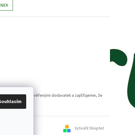
ÁNEK
polupracujeme s prověřenými dodavateli a zajišťujeme, že
Souhlasím
Vytvořil Shoptet