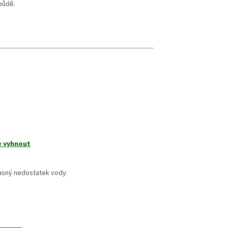
půdě.
e vyhnout
časný nedostatek vody.