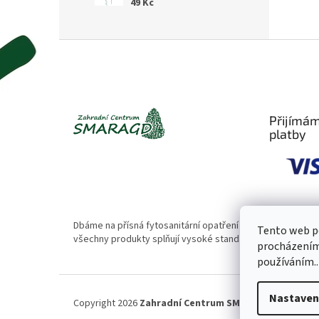
49 Kč
Z
á
p
a
t
Přijímám
í
platby
Dbáme na přísná fytosanitární opatření 🌱. Naše rostliny
Tento web po
všechny produkty splňují vysoké standardy kvality.
procházením 
používáním..
Nastaven
Copyright 2026
Zahradní Centrum SMARAGD
. Všechna 