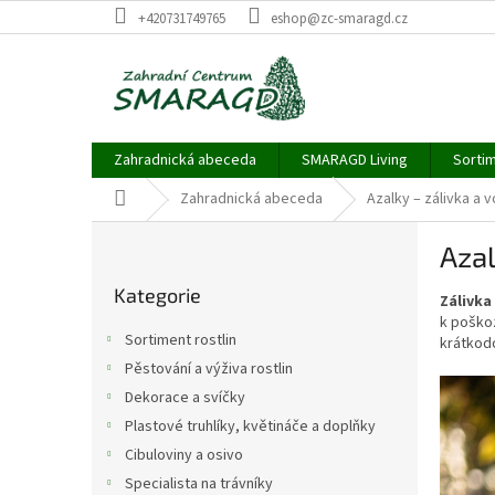
Přejít
+420731749765
eshop@zc-smaragd.cz
na
obsah
Zahradnická abeceda
SMARAGD Living
Sortim
Domů
Zahradnická abeceda
Azalky – zálivka a 
P
Azal
o
Přeskočit
s
Kategorie
kategorie
Zálivka
t
k poškoz
r
Sortiment rostlin
krátkodo
a
Pěstování a výživa rostlin
n
Dekorace a svíčky
n
í
Plastové truhlíky, květináče a doplňky
p
Cibuloviny a osivo
a
Specialista na trávníky