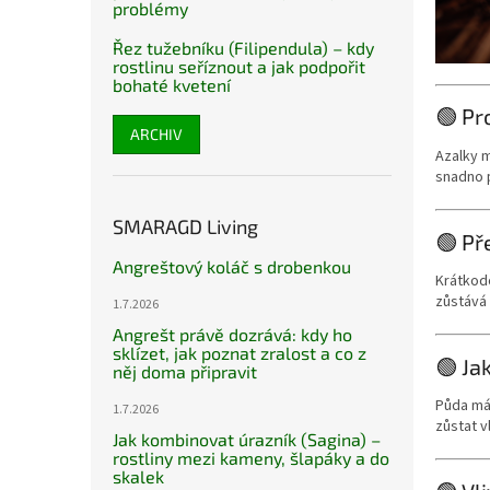
problémy
Řez tužebníku (Filipendula) – kdy
rostlinu seříznout a jak podpořit
bohaté kvetení
🟢 Pr
ARCHIV
Azalky m
snadno p
SMARAGD Living
🟢 Př
Angreštový koláč s drobenkou
Krátkod
zůstává
1.7.2026
Angrešt právě dozrává: kdy ho
sklízet, jak poznat zralost a co z
🟢 Ja
něj doma připravit
Půda má 
1.7.2026
zůstat v
Jak kombinovat úrazník (Sagina) –
rostliny mezi kameny, šlapáky a do
skalek