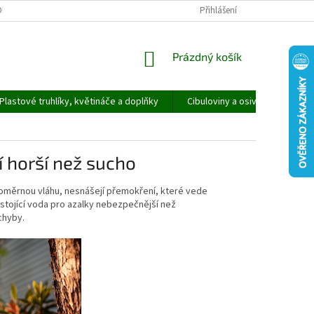
ORMULÁŘ PRO UPLATNĚNÍ REKLAMACE
REKLAMAČNÍ ŘÁD
Přihlášení
NÁKUPNÍ
Prázdný košík
KOŠÍK
Plastové truhlíky, květináče a doplňky
Cibuloviny a osivo
Speci
í horší než sucho
oměrnou vláhu, nesnášejí přemokření, které vede
stojící voda pro azalky nebezpečnější než
chyby.