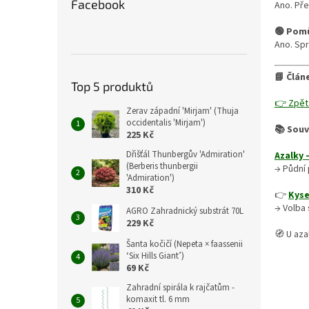
Facebook
Ano. Př
🟢 Pom
Ano. Spr
📘 Člán
Top 5 produktů
👉 Zpět
Zerav západní 'Mirjam' (Thuja
occidentalis 'Mirjam')
📚 Souv
225 Kč
Dřišťál Thunbergův 'Admiration'
Azalky 
(Berberis thunbergii
→ Půdní 
'Admiration')
310 Kč
👉
Kyse
→ Volba 
AGRO Zahradnický substrát 70L
229 Kč
🧭 U aza
Šanta kočičí (Nepeta × faassenii
‘Six Hills Giant’)
69 Kč
Zahradní spirála k rajčatům -
komaxit tl. 6 mm