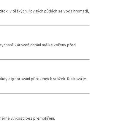
tok. V těžkých jílovitých půdách se voda hromadí,
ysychání. Zároveň chrání mělké kořeny před
ůdy a ignorování přirozených srážek. Riziková je
oměrné vlhkosti bez přemokření.