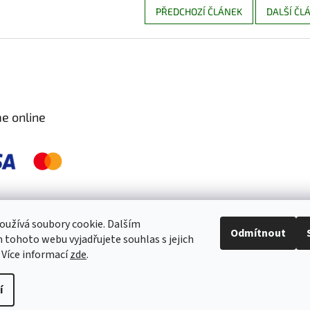
PŘEDCHOZÍ ČLÁNEK
DALŠÍ ČL
e online
 pravidelně kontrolujeme a ošetřujeme, aby byly zdravé a bez škůdců 🐛. S
užívá soubory cookie. Dalším
Odmítnout
tohoto webu vyjadřujete souhlas s jejich
 Více informací
zde
.
í
práva vyhrazena.