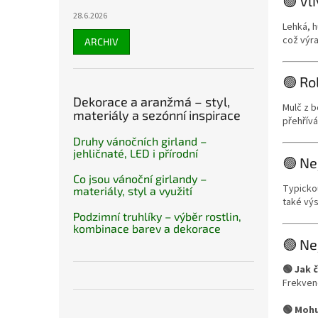
🟢 Vl
28.6.2026
Lehká, h
což výra
ARCHIV
🟢 Ro
Dekorace a aranžmá – styl,
Mulč z b
materiály a sezónní inspirace
přehřív
Druhy vánočních girland –
jehličnaté, LED i přírodní
🟢 Ne
Co jsou vánoční girlandy –
Typickou
materiály, styl a využití
také vý
Podzimní truhlíky – výběr rostlin,
kombinace barev a dekorace
🟢 Ne
🟢 Jak 
Frekvenc
🟢 Mohu 