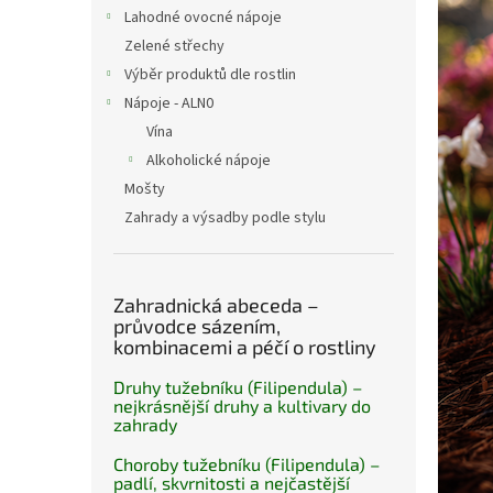
n
Lahodné ovocné nápoje
e
Zelené střechy
l
Výběr produktů dle rostlin
Nápoje - ALN0
Vína
Alkoholické nápoje
Mošty
Zahrady a výsadby podle stylu
Zahradnická abeceda –
průvodce sázením,
kombinacemi a péčí o rostliny
Druhy tužebníku (Filipendula) –
nejkrásnější druhy a kultivary do
zahrady
Choroby tužebníku (Filipendula) –
padlí, skvrnitosti a nejčastější