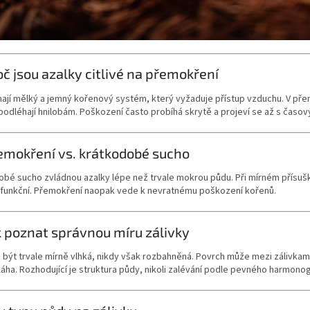
oč jsou azalky citlivé na přemokření
ají mělký a jemný kořenový systém, který vyžaduje přístup vzduchu. V pře
odléhají hnilobám. Poškození často probíhá skrytě a projeví se až s čas
emokření vs. krátkodobé sucho
obé sucho zvládnou azalky lépe než trvale mokrou půdu. Při mírném přísu
 funkční. Přemokření naopak vede k nevratnému poškození kořenů.
k poznat správnou míru zálivky
být trvale mírně vlhká, nikdy však rozbahněná. Povrch může mezi zálivkam
láha. Rozhodující je struktura půdy, nikoli zalévání podle pevného harmono