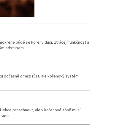
mokřené půdě se kořeny dusí, ztrácejí funkčnost a
ovým odstupem.
šku dočasně omezí růst, ale kořenový systém
i lehce proschnout, ale v kořenové zóně musí
gramu.