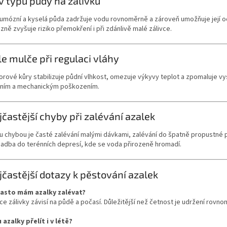
iv typu půdy na zálivku
umózní a kyselá půda zadržuje vodu rovnoměrně a zároveň umožňuje její od
zně zvyšuje riziko přemokření i při zdánlivě malé zálivce.
le mulče při regulaci vláhy
orové kůry stabilizuje půdní vlhkost, omezuje výkyvy teplot a zpomaluje v
áním a mechanickým poškozením.
jčastější chyby při zalévání azalek
 chybou je časté zalévání malými dávkami, zalévání do špatně propustné p
sadba do terénních depresí, kde se voda přirozeně hromadí.
jčastější dotazy k pěstování azalek
často mám azalky zalévat?
e zálivky závisí na půdě a počasí. Důležitější než četnost je udržení rovn
azalky přelít i v létě?