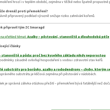
emokření hrozí i v teplém období, zejména v těžké nebo špatně propustné 
ůže drenáž proti přemokření?
ávně připravený podklad výrazně snižuje riziko zahnívání kořenů.
ek připravil tým ZC Smaragd
 na přehled témat:
Azalky – pěstování, stanoviště a dlouhodobá péče
isející články
– stanoviště a půda: proč bez kyselého základu nikdy neporostou
podmínky zásadně ovlivňují hospodaření s vodou i zdravotní stav keřů.
lé substráty pro borůvky, azalky a rododendrony – chyby, kterým s
správného substrátu je klíčová zejména při pěstování v nádobách.
lek je správná zálivka otázkou přežití – přemokření bývá fatálnější než do