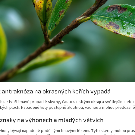
k antraknóza na okrasných keřích vypadá
ch se tvoří tmavé propadlé skvrny, často s ostrými okraji a světlejším ne
ckých ploch. Napadené listy postupně žloutnou, vadnou a mohou předčasně
íznaky na výhonech a mladých větvích
ýhony bývají napadené podélnými tmavými lézemi. Tyto skvrny mohou pras