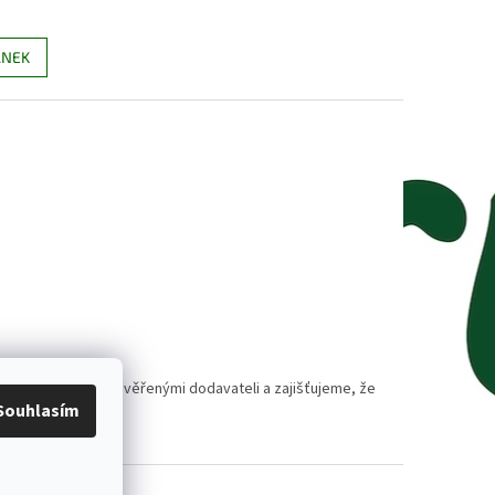
ÁNEK
polupracujeme s prověřenými dodavateli a zajišťujeme, že
Souhlasím