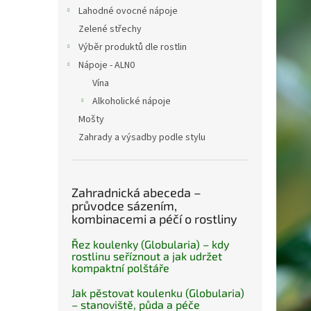
n
Lahodné ovocné nápoje
e
Zelené střechy
l
Výběr produktů dle rostlin
Nápoje - ALN0
Vína
Alkoholické nápoje
Mošty
Zahrady a výsadby podle stylu
Zahradnická abeceda –
průvodce sázením,
kombinacemi a péčí o rostliny
Řez koulenky (Globularia) – kdy
rostlinu seříznout a jak udržet
kompaktní polštáře
Jak pěstovat koulenku (Globularia)
– stanoviště, půda a péče