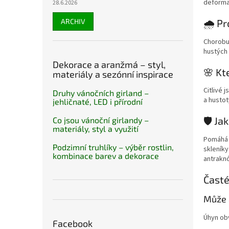
deformac
28.6.2026
ARCHIV
🌧️ P
Chorobu 
hustých 
Dekorace a aranžmá – styl,
🌸 Kt
materiály a sezónní inspirace
Citlivé 
Druhy vánočních girland –
a hustot
jehličnaté, LED i přírodní
🛡️ J
Co jsou vánoční girlandy –
materiály, styl a využití
Pomáhá p
Podzimní truhlíky – výběr rostlin,
skleníky
kombinace barev a dekorace
antrakn
Časté
Může 
Úhyn obv
Facebook