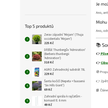
Je mož
Ano, ant
Mohu 
Top 5 produktů
Ano, ods
Zerav západní 'Mirjam' (Thuja
occidentalis 'Mirjam')
225 Kč
📚 So
Dřišťál Thunbergův 'Admiration'
👉
Plís
(Berberis thunbergii
'Admiration')
310 Kč
👉
Cibu
AGRO Zahradnický substrát 70L
🧭 Propa
229 Kč
👉 Zpět
Šanta kočičí (Nepeta × faassenii
‘Six Hills Giant’)
69 Kč
📘 Článe
Zahradní spirála k rajčatům -
komaxit tl. 6 mm
49 Kč