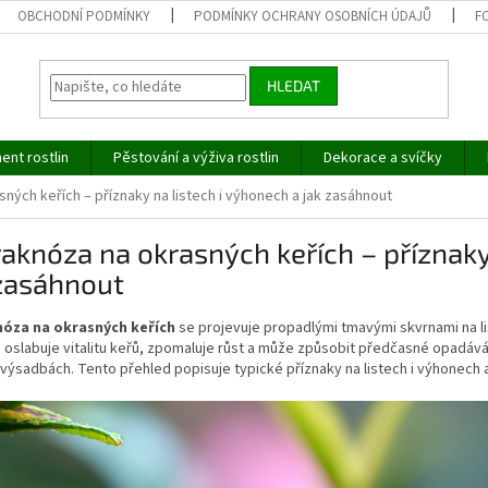
OBCHODNÍ PODMÍNKY
PODMÍNKY OCHRANY OSOBNÍCH ÚDAJŮ
F
HLEDAT
ent rostlin
Pěstování a výživa rostlin
Dekorace a svíčky
ných keřích – příznaky na listech i výhonech a jak zasáhnout
aknóza na okrasných keřích – příznaky
 zasáhnout
óza na okrasných keřích
se projevuje propadlými tmavými skvrnami na l
oslabuje vitalitu keřů, zpomaluje růst a může způsobit předčasné opadávání l
výsadbách. Tento přehled popisuje typické příznaky na listech i výhonech 