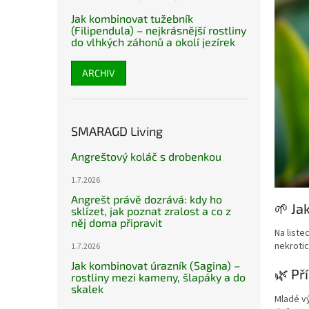
Jak kombinovat tužebník
(Filipendula) – nejkrásnější rostliny
do vlhkých záhonů a okolí jezírek
ARCHIV
SMARAGD Living
Angreštový koláč s drobenkou
1.7.2026
Angrešt právě dozrává: kdy ho
🌱 Ja
sklízet, jak poznat zralost a co z
něj doma připravit
Na liste
nekroti
1.7.2026
Jak kombinovat úrazník (Sagina) –
🌿 Př
rostliny mezi kameny, šlapáky a do
skalek
Mladé v