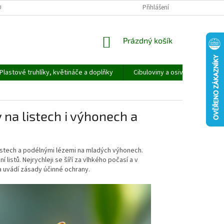
ORMULÁŘ PRO UPLATNĚNÍ REKLAMACE
REKLAMAČNÍ ŘÁD
Přihlášení
NÁKUPNÍ
Prázdný košík
KOŠÍK
Plastové truhlíky, květináče a doplňky
Cibuloviny a osivo
Speci
 na listech i výhonech a
istech a podélnými lézemi na mladých výhonech.
istů. Nejrychleji se šíří za vlhkého počasí a v
a uvádí zásady účinné ochrany.