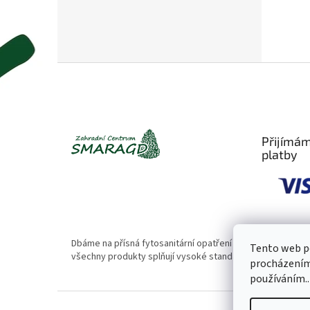
Z
á
p
a
t
Přijímám
í
platby
Dbáme na přísná fytosanitární opatření 🌱. Naše rostliny
Tento web po
všechny produkty splňují vysoké standardy kvality.
procházením 
používáním..