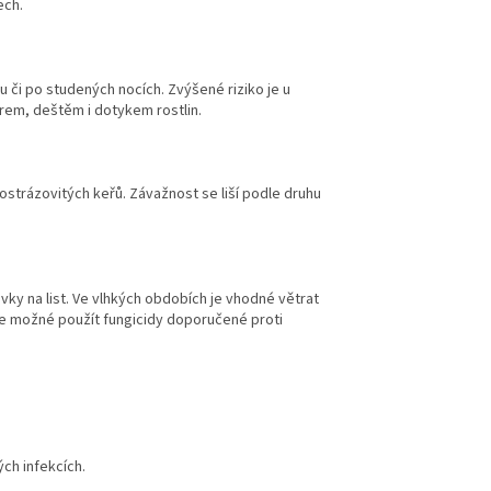
ech.
 či po studených nocích. Zvýšené riziko je u
rem, deštěm i dotykem rostlin.
imostrázovitých keřů. Závažnost se liší podle druhu
ky na list. Ve vlhkých obdobích je vhodné větrat
je možné použít fungicidy doporučené proti
ch infekcích.