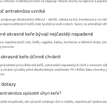
i větvení. U některých keřů se objevují i tmavé skvrny na řapících a pupen
roč antraknóza vzniká
podporuje dlouhodobá vlhkost – deště, zálivka na list, kondenzace ve stínu
a neprosvětlených keřů, kde špatně proudí vzduch. Spory se přenášejí vět
eré okrasné keře bývají nejčastěji napadené
jsou zejména ptačí zob, šeřík, vajgélie, kaliny, hortenzie a některé druhy z
y porostu.
ak okrasné keře účinně chránit
ravidelné prosvětlování keřů, odstranění napadených částí a omezení záliv
 a chránit výsadby před dlouhodobým smáčením. Při větším tlaku choroby 
óze.
 dotazy
antraknóza způsobit úhyn keře?
ykle nezpůsobí, ale výrazně oslabuje růst a vitalitu, zejména při opakovaný