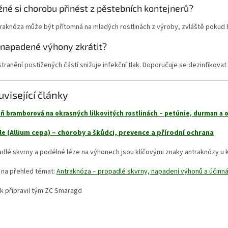
né si chorobu přinést z pěstebních kontejnerů?
raknóza může být přítomná na mladých rostlinách z výroby, zvláště pokud 
napadené výhony zkrátit?
tranění postižených částí snižuje infekční tlak. Doporučuje se dezinfikovat 
uvisející články
eň bramborová na okrasných lilkovitých rostlinách – petúnie, durman a o
le (Allium cepa) – choroby a škůdci, prevence a přírodní ochrana
dlé skvrny a podélné léze na výhonech jsou klíčovými znaky antraknózy u 
 na přehled témat:
Antraknóza – propadlé skvrny, napadení výhonů a účinn
k připravil tým ZC Smaragd