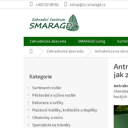
Přejít
+420731749765
eshop@zc-smaragd.cz
na
obsah
Zahradnická abeceda
SMARAGD Living
Sortim
Domů
Zahradnická abeceda
Antraknóza na okras
P
Antr
o
Přeskočit
s
jak
Kategorie
kategorie
t
r
Antrakn
Sortiment rostlin
a
Choroba 
Pěstování a výživa rostlin
hustých 
n
Dekorace a svíčky
n
í
Plastové truhlíky, květináče a doplňky
p
Cibuloviny a osivo
a
Specialista na trávníky