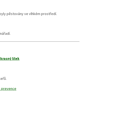
byly pěstovány ve vlhkém prostředí.
nářadí.
krasný lilek
keřů.
á prevence