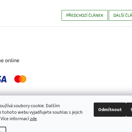
PŘEDCHOZÍ ČLÁNEK
DALŠÍ ČL
e online
 pravidelně kontrolujeme a ošetřujeme, aby byly zdravé a bez škůdců 🐛. S
užívá soubory cookie. Dalším
Odmítnout
tohoto webu vyjadřujete souhlas s jejich
 Více informací
zde
.