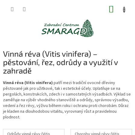
Přejít
NÁKUP
na
obsah
KOŠÍK
Vinná réva (Vitis vinifera) –
pěstování, řez, odrůdy a využití v
zahradě
Vinná réva (Vitis vinifera)
patří mezi tradiční ovocné dřeviny
pěstované jak pro užitkové, tak i estetické účely. Uplatňuje se na
pergolách, konstrukcích, zdech i v samostatných výsadbách. Výklad se
zaměřuje na výběr vhodného stanoviště a odrůdy, správnou výsadbu,
vedení a řez révy, výživu během roku i ochranu proti chorobám. Důraz
je kladen na dlouhodobou vitalitu, vyrovnaný růst a pravidelnou
plodnost.
Odrůdy vinné révy (Vitis
Choroby vinné révy (Vitis