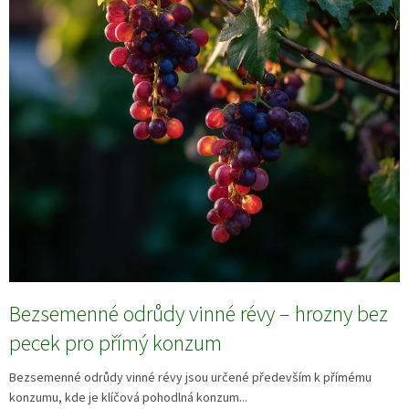
Bezsemenné odrůdy vinné révy – hrozny bez
pecek pro přímý konzum
Bezsemenné odrůdy vinné révy jsou určené především k přímému
konzumu, kde je klíčová pohodlná konzum...