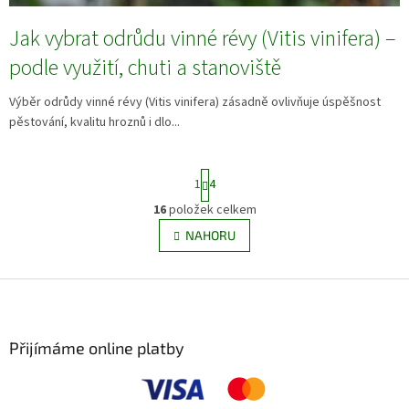
Jak vybrat odrůdu vinné révy (Vitis vinifera) –
podle využití, chuti a stanoviště
Výběr odrůdy vinné révy (Vitis vinifera) zásadně ovlivňuje úspěšnost
pěstování, kvalitu hroznů i dlo...
S
1
4
t
r
16
položek celkem
O
á
v
NAHORU
n
l
k
á
o
v
Z
d
á
a
á
n
c
p
í
í
a
Přijímáme online platby
p
t
r
í
v
k