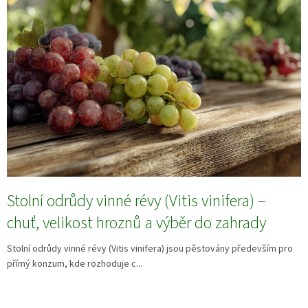
Stolní odrůdy vinné révy (Vitis vinifera) –
chuť, velikost hroznů a výběr do zahrady
Stolní odrůdy vinné révy (Vitis vinifera) jsou pěstovány především pro
přímý konzum, kde rozhoduje c...