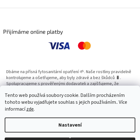
v
l
Z
á
á
d
p
a
a
Přijímáme online platby
c
t
í
í
p
r
v
k
y
Dbáme na přísná fytosanitární opatření 🌱. Naše rostliny pravidelně
v
kontrolujeme a ošetřujeme, aby byly zdravé a bez škůdců 🐛.
ý
Spolupracujeme s prověřenými dodavateli a zajišťujeme, že
p
všechny produkty splňují vysoké standardy kvality.
i
Tento web používá soubory cookie. Dalším procházením
s
tohoto webu vyjadřujete souhlas s jejich používáním.. Více
u
informací
zde
.
Vytvořil Shoptet
Nastavení
Copyright 2026
Zahradní Centrum SMARAGD
. Všechna práva