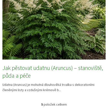
Jak pěstovat udatnu (Aruncus) – stanoviště,
půda a péče
Udatna (Aruncus) je mohutná dlouhověká trvalka s dekorativními
členěnými listy a vzdušnými krémově b...
5
položek celkem
O