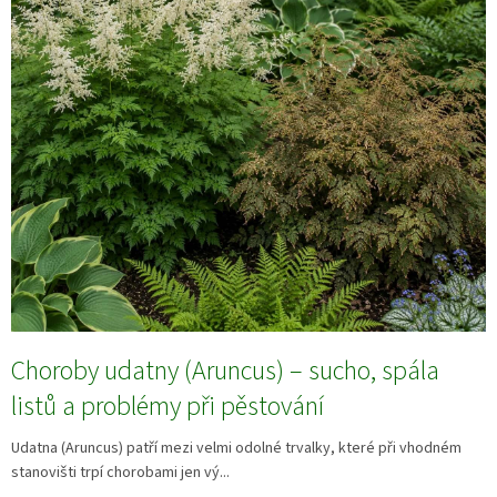
Choroby udatny (Aruncus) – sucho, spála
listů a problémy při pěstování
Udatna (Aruncus) patří mezi velmi odolné trvalky, které při vhodném
stanovišti trpí chorobami jen vý...