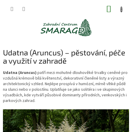
Přejít
NÁKUP
na
obsah
KOŠÍK
Udatna (Aruncus) – pěstování, péče
a využití v zahradě
Udatna (Aruncus)
patří mezi mohutné dlouhověké trvalky ceněné pro
vzdušná krémově bílá květenství, dekorativní členěné listy a výrazný
architektonický vzhled. Nejlépe prospívá v humózní, mírně vlhké půdě
na slunci nebo v polostínu. Uplatňuje se jako solitéra i ve skupinových
výsadbách, kde vytváří působivé dominanty přírodních, venkovských i
parkových zahrad.
V
ý
p
i