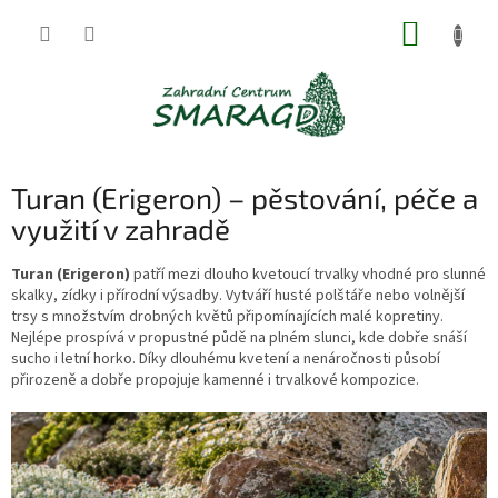
Přejít
NÁKUP
na
obsah
KOŠÍK
Turan (Erigeron) – pěstování, péče a
využití v zahradě
Turan (Erigeron)
patří mezi dlouho kvetoucí trvalky vhodné pro slunné
skalky, zídky i přírodní výsadby. Vytváří husté polštáře nebo volnější
trsy s množstvím drobných květů připomínajících malé kopretiny.
Nejlépe prospívá v propustné půdě na plném slunci, kde dobře snáší
sucho i letní horko. Díky dlouhému kvetení a nenáročnosti působí
přirozeně a dobře propojuje kamenné i trvalkové kompozice.
V
ý
p
i