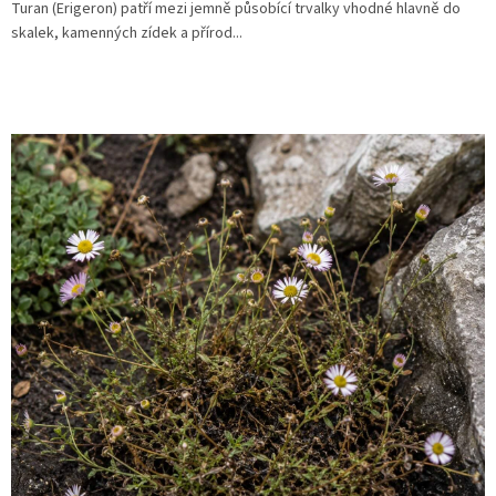
Turan (Erigeron) patří mezi jemně působící trvalky vhodné hlavně do
skalek, kamenných zídek a přírod...