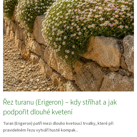
Řez turanu (Erigeron) – kdy stříhat a jak
podpořit dlouhé kvetení
Turan (Erigeron) patří mezi dlouho kvetoucí trvalky, které při
pravidelném řezu vytváří husté kompak...