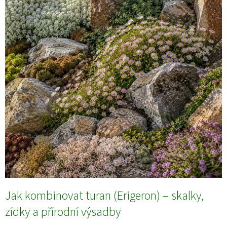
s
č
l
á
n
k
ů
Jak kombinovat turan (Erigeron) – skalky,
zídky a přírodní výsadby