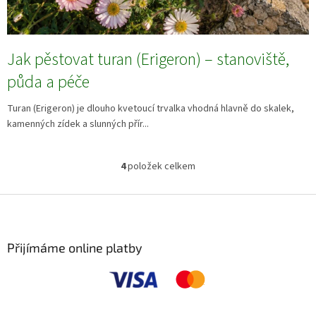
Jak pěstovat turan (Erigeron) – stanoviště,
půda a péče
Turan (Erigeron) je dlouho kvetoucí trvalka vhodná hlavně do skalek,
kamenných zídek a slunných přír...
4
položek celkem
O
v
l
Z
á
á
d
p
a
a
Přijímáme online platby
c
t
í
í
p
r
v