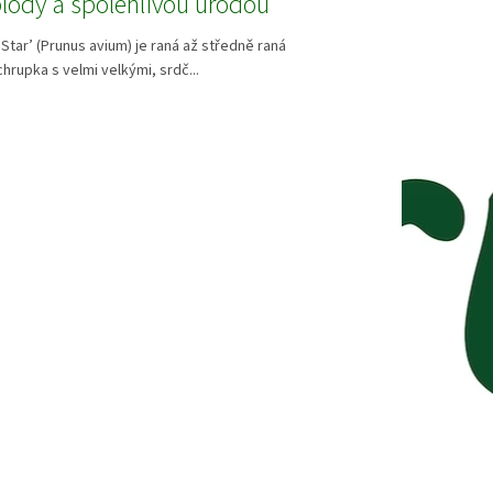
plody a spolehlivou úrodou
Star’ (Prunus avium) je raná až středně raná
rupka s velmi velkými, srdč...