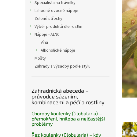
a
p
Specialista na trávníky
n
i
Lahodné ovocné nápoje
e
s
Zelené střechy
l
č
Výběr produktů dle rostlin
l
á
Nápoje - ALN0
n
Vína
k
Alkoholické nápoje
ů
Mošty
Zahrady a výsadby podle stylu
Zahradnická abeceda –
průvodce sázením,
kombinacemi a péčí o rostliny
Choroby koulenky (Globularia) –
přemokření, hniloba a nejčastější
problémy
Řez koulenky (Globularia) – kdy