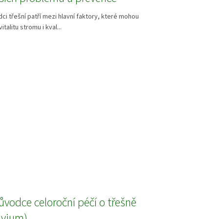
ci třešní patří mezi hlavní faktory, které mohou
italitu stromu i kval...
ůvodce celoroční péčí o třešně
avium)