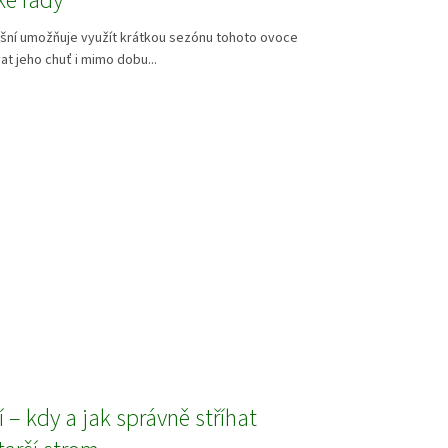
ké rady
ešní umožňuje využít krátkou sezónu tohoto ovoce
at jeho chuť i mimo dobu...
í – kdy a jak správně stříhat