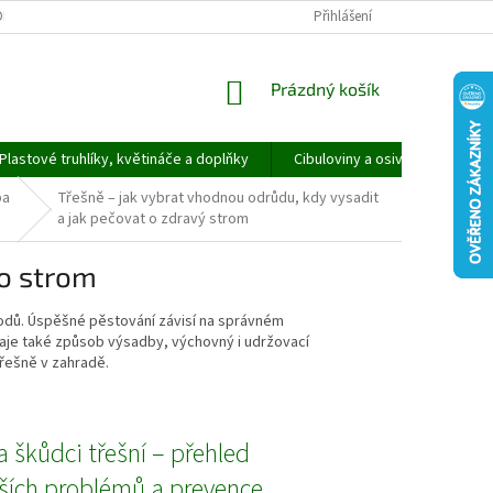
ORMULÁŘ PRO UPLATNĚNÍ REKLAMACE
REKLAMAČNÍ ŘÁD
Přihlášení
NÁKUPNÍ
Prázdný košík
KOŠÍK
Plastové truhlíky, květináče a doplňky
Cibuloviny a osivo
Speci
ba
Třešně – jak vybrat vhodnou odrůdu, kdy vysadit
a jak pečovat o zdravý strom
 o strom
plodů. Úspěšné pěstování závisí na správném
raje také způsob výsadby, výchovný i udržovací
řešně v zahradě.
 škůdci třešní – přehled
jších problémů a prevence