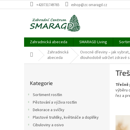
Přejít
+420731749765
eshop@zc-smaragd.cz
na
obsah
Zahradnická abeceda
SMARAGD Living
Sortim
Zahradnická
Ovocné dřeviny – jak vybrat,
Domů
abeceda
dlouhodobě udržet zdravé s
P
Třeš
o
Přeskočit
s
Kategorie
kategorie
Třešně
t
výběru o
r
Sortiment rostlin
řez a pr
a
Pěstování a výživa rostlin
n
Dekorace a svíčky
n
í
V
Plastové truhlíky, květináče a doplňky
p
ý
Cibuloviny a osivo