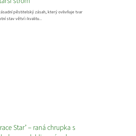
tarší strom
zásadní pěstitelský zásah, který ovlivňuje tvar
ní stav větví i kvalitu...
race Star’ – raná chrupka s