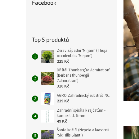
Facebook
Top 5 produktů
Zerav západní 'Mirjam' (Thuja
occidentalis 'Mirjam')
225 Kč
Dřišťál Thunbergův 'Admiration'
(Berberis thunbergii
'Admiration')
310 Kč
AGRO Zahradnický substrát 70L
229 Kč
Zahradní spirála k rajčatům -
komaxit tl. 6 mm
49 Kč
Šanta kočičí (Nepeta × faassenii
‘Six Hills Giant’)