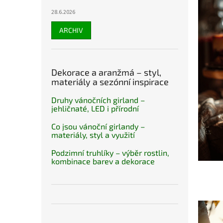
28.6.2026
ARCHIV
Dekorace a aranžmá – styl,
materiály a sezónní inspirace
Druhy vánočních girland –
jehličnaté, LED i přírodní
Co jsou vánoční girlandy –
materiály, styl a využití
Podzimní truhlíky – výběr rostlin,
kombinace barev a dekorace