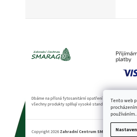
Z
á
p
a
t
Přijímám
í
platby
Dbáme na přísná fytosanitární opatření 🌱. Naše rostliny
Tento web po
všechny produkty splňují vysoké standardy kvality.
procházením 
používáním..
Nastaven
Copyright 2026
Zahradní Centrum SMARAGD
. Všechna 