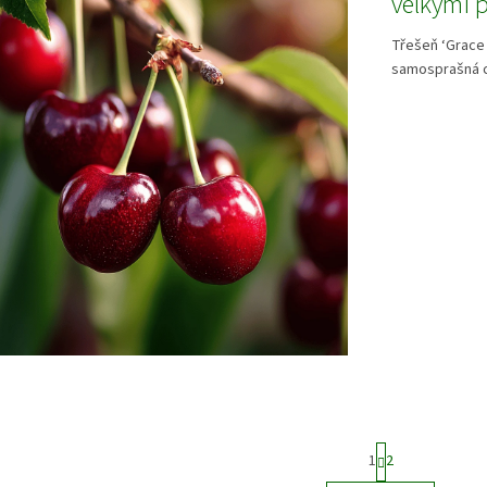
velkými 
Třešeň ‘Grace 
samosprašná ch
S
1
2
t