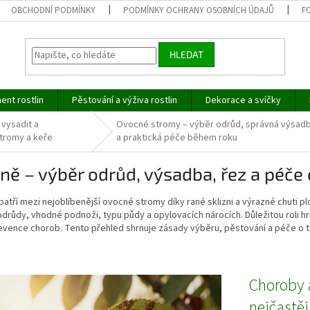
OBCHODNÍ PODMÍNKY
PODMÍNKY OCHRANY OSOBNÍCH ÚDAJŮ
F
HLEDAT
ent rostlin
Pěstování a výživa rostlin
Dekorace a svíčky
 vysadit a
Ovocné stromy – výběr odrůd, správná výsad
tromy a keře
a praktická péče během roku
ně – výběr odrůd, výsadba, řez a péče
patří mezi nejoblíbenější ovocné stromy díky rané sklizni a výrazné chuti 
drůdy, vhodné podnoži, typu půdy a opylovacích nárocích. Důležitou roli h
evence chorob. Tento přehled shrnuje zásady výběru, pěstování a péče o t
Choroby a
nejčastě