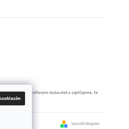
polupracujeme s prověřenými dodavateli a zajišťujeme, že
Souhlasím
Vytvořil Shoptet