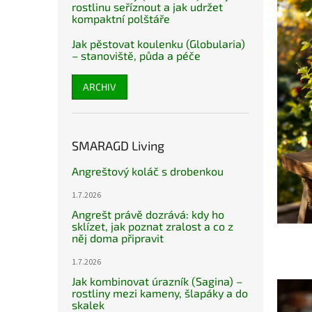
rostlinu seříznout a jak udržet
kompaktní polštáře
Jak pěstovat koulenku (Globularia)
– stanoviště, půda a péče
ARCHIV
SMARAGD Living
Angreštový koláč s drobenkou
1.7.2026
Angrešt právě dozrává: kdy ho
sklízet, jak poznat zralost a co z
něj doma připravit
1.7.2026
Jak kombinovat úrazník (Sagina) –
rostliny mezi kameny, šlapáky a do
skalek