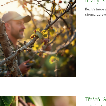
mladý i s
Řez třešně je 
stromu, zdravot
Třešeň ‘G