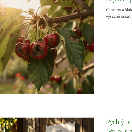
Choroby a škůd
výrazně snížit v
Rychlý pr
(Prunus 