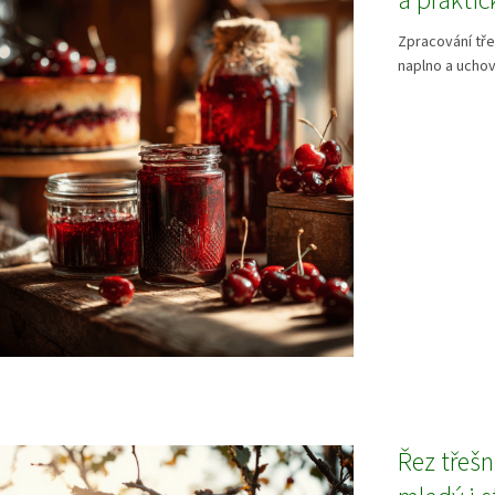
a praktic
Zpracování tř
naplno a uchov
Řez třešn