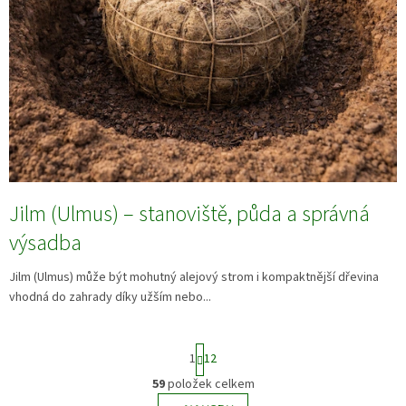
Jilm (Ulmus) – stanoviště, půda a správná
výsadba
Jilm (Ulmus) může být mohutný alejový strom i kompaktnější dřevina
vhodná do zahrady díky užším nebo...
S
1
12
t
r
59
položek celkem
O
á