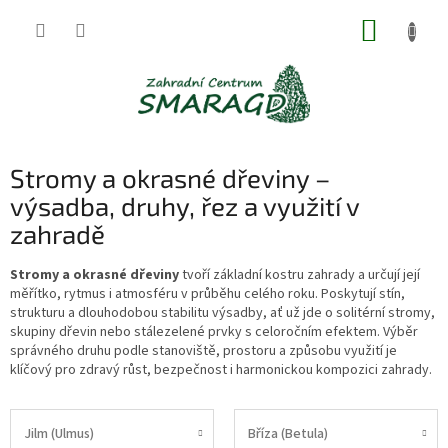
Přejít
NÁKUP
na
obsah
KOŠÍK
Stromy a okrasné dřeviny –
výsadba, druhy, řez a využití v
zahradě
Stromy a okrasné dřeviny
tvoří základní kostru zahrady a určují její
měřítko, rytmus i atmosféru v průběhu celého roku. Poskytují stín,
strukturu a dlouhodobou stabilitu výsadby, ať už jde o solitérní stromy,
skupiny dřevin nebo stálezelené prvky s celoročním efektem. Výběr
správného druhu podle stanoviště, prostoru a způsobu využití je
klíčový pro zdravý růst, bezpečnost i harmonickou kompozici zahrady.
Jilm (Ulmus)
Bříza (Betula)