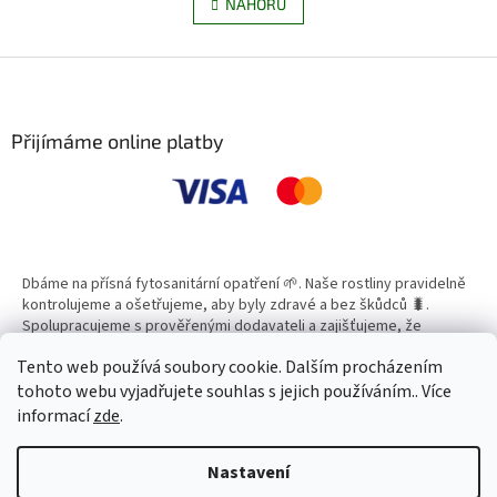
v
NAHORU
n
l
k
á
o
v
Z
d
á
a
á
n
c
p
í
í
a
Přijímáme online platby
p
t
r
í
v
k
y
v
ý
Dbáme na přísná fytosanitární opatření 🌱. Naše rostliny pravidelně
p
kontrolujeme a ošetřujeme, aby byly zdravé a bez škůdců 🐛.
i
Spolupracujeme s prověřenými dodavateli a zajišťujeme, že
s
všechny produkty splňují vysoké standardy kvality.
u
Tento web používá soubory cookie. Dalším procházením
tohoto webu vyjadřujete souhlas s jejich používáním.. Více
informací
zde
.
Vytvořil Shoptet
Nastavení