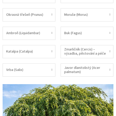
Okrasná třešeň (Prunus)
Moruše (Morus)
Ambroň (Liquidambar)
Buk (Fagus)
Zmarličník (Cercis) –
Katalpa (Catalpa)
výsadba, pěstování a péče
Javor dlanitolistý (Acer
Vrba (Salix)
palmatum)
V
ý
p
i
s
č