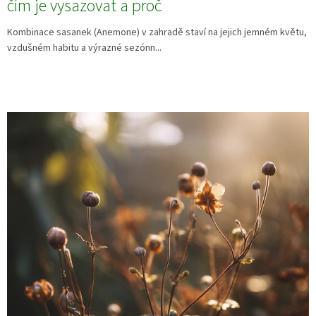
čím je vysazovat a proč
Kombinace sasanek (Anemone) v zahradě staví na jejich jemném květu,
vzdušném habitu a výrazné sezónn...