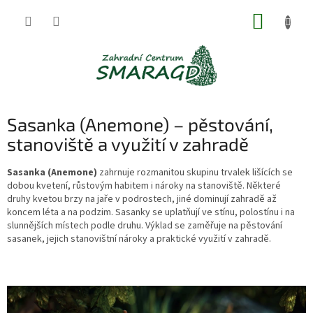
Přejít
NÁKUP
na
obsah
KOŠÍK
Sasanka (Anemone) – pěstování,
stanoviště a využití v zahradě
Sasanka (Anemone)
zahrnuje rozmanitou skupinu trvalek lišících se
dobou kvetení, růstovým habitem i nároky na stanoviště. Některé
druhy kvetou brzy na jaře v podrostech, jiné dominují zahradě až
koncem léta a na podzim. Sasanky se uplatňují ve stínu, polostínu i na
slunnějších místech podle druhu. Výklad se zaměřuje na pěstování
sasanek, jejich stanovištní nároky a praktické využití v zahradě.
V
ý