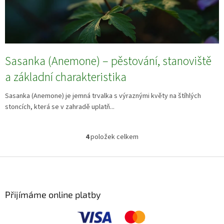
Sasanka (Anemone) – pěstování, stanoviště
a základní charakteristika
Sasanka (Anemone) je jemná trvalka s výraznými květy na štíhlých
stoncích, která se v zahradě uplatň...
4
položek celkem
O
v
l
Z
á
á
d
p
a
a
Přijímáme online platby
c
t
í
í
p