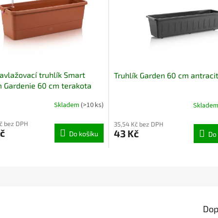
vlažovací truhlík Smart
Truhlík Garden 60 cm antraci
 Gardenie 60 cm terakota
Skladem
(>10 ks)
Sklade
Kč bez DPH
35,54 Kč bez DPH
č
43 Kč
Do košíku
Do 
Dop