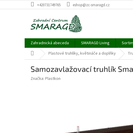
Přejít
+420731749765
eshop@zc-smaragd.cz
na
obsah
Zahradnická abeceda
SMARAGD Living
Sortim
Domů
Plastové truhlíky, květináče a doplňky
Tru
Samozavlažovací truhlík Sm
Značka:
Plastkon