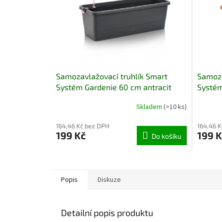
Samozavlažovací truhlík Smart
Samoza
Systém Gardenie 60 cm antracit
Systém
Skladem
(>10 ks)
164,46 Kč bez DPH
164,46 
199 Kč
199 K
Do košíku
Popis
Diskuze
Detailní popis produktu