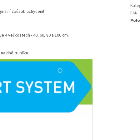
Kate
ginální způsob uchycení!
EAN
:
Polo
 4 velikostech - 40, 60, 80 a 100 cm.
a dně truhlíku.