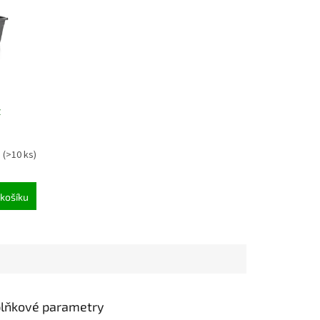
t
m
(>10 ks)
košíku
lňkové parametry