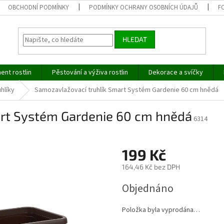
OBCHODNÍ PODMÍNKY
PODMÍNKY OCHRANY OSOBNÍCH ÚDAJŮ
F
HLEDAT
ent rostlin
Pěstování a výživa rostlin
Dekorace a svíčky
hlíky
Samozavlažovací truhlík Smart Systém Gardenie 60 cm hnědá
art Systém Gardenie 60 cm hnědá
6314
199 Kč
164,46 Kč bez DPH
Měrná
Objednáno
cena:
Položka byla vyprodána…