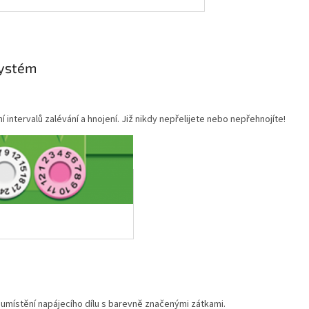
systém
tervalů zalévání a hnojení. Již nikdy nepřelijete nebo nepřehnojíte!
místění napájecího dílu s barevně značenými zátkami.