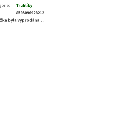
gorie
:
Truhlíky
8595096928212
žka byla vyprodána…