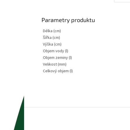
Parametry produktu
Délka (cm)
Šířka (cm)
Výška (cm)
Objem vody (l)
Objem zeminy (l)
Velikost (mm)
Celkový objem (l)
Z
á
p
a