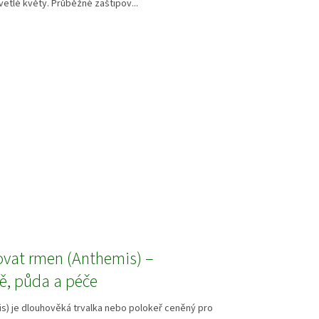
vetlé květy. Průběžné zaštipov...
ovat rmen (Anthemis) –
tě, půda a péče
s) je dlouhověká trvalka nebo polokeř ceněný pro