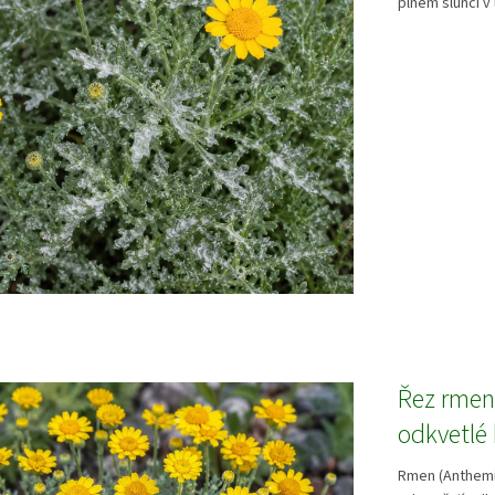
plném slunci v
Řez rmen
odkvetlé 
Rmen (Anthemi