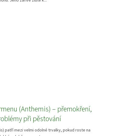
onů. Jeho zářivě žluté k...
rmenu (Anthemis) – přemokření,
roblémy při pěstování
) patří mezi velmi odolné trvalky, pokud roste na