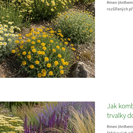
Rmen (Anthemis
rozšířených př
Jak komb
trvalky d
Rmen (Anthemis