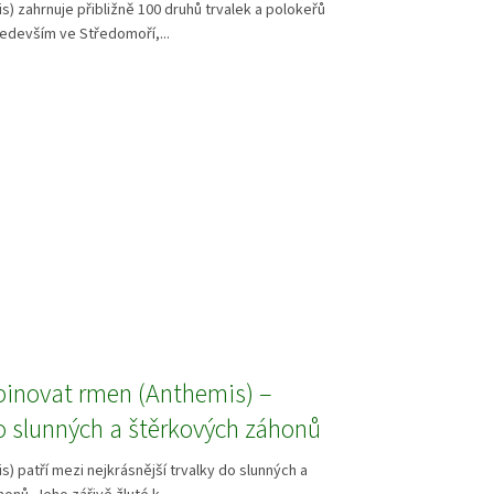
) zahrnuje přibližně 100 druhů trvalek a polokeřů
edevším ve Středomoří,...
inovat rmen (Anthemis) –
o slunných a štěrkových záhonů
) patří mezi nejkrásnější trvalky do slunných a