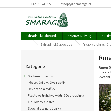
Přejít
+420731749765
eshop@zc-smaragd.cz
na
obsah
Zahradnická abeceda
SMARAGD Living
Sortim
Domů
Zahradnická abeceda
Trvalky a okrasné 
P
Rmen
o
Přeskočit
s
Kategorie
kategorie
Rmen (
t
drobné k
r
Sortiment rostlin
kvetení 
a
Pěstování a výživa rostlin
n
V
Dekorace a svíčky
n
ý
í
Plastové truhlíky, květináče a doplňky
p
p
Cibuloviny a osivo
i
a
s
Specialista na trávníky