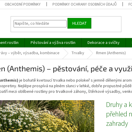
OBCHODNÍ PODMÍNKY
PODMÍNKY OCHRANY OSOBNÍCH ÚDAJŮ
F
HLEDAT
ent rostlin
Pěstování a výživa rostlin
Dekorace a svíčky
trávy – výběr, výsadba, kombinace
Trvalky
Rmen (Anthemis)
 (Anthemis) – pěstování, péče a využi
Anthemis)
je bohatě kvetoucí trvalka nebo polokeř s jemně dělenými aroma
opretiny. Nejlépe prospívá na plném slunci v lehké, dobře propustné půdě 
patří mezi oblíbené rostliny pro trvalkové záhony, štěrkové výsadby, venko
Druhy a k
přehled 
zahrady