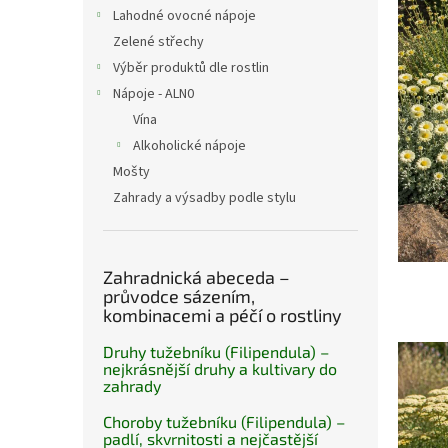
n
č
Lahodné ovocné nápoje
e
l
Zelené střechy
l
á
Výběr produktů dle rostlin
n
Nápoje - ALN0
k
ů
Vína
Alkoholické nápoje
Mošty
Zahrady a výsadby podle stylu
Zahradnická abeceda –
průvodce sázením,
kombinacemi a péčí o rostliny
Druhy tužebníku (Filipendula) –
nejkrásnější druhy a kultivary do
zahrady
Choroby tužebníku (Filipendula) –
padlí, skvrnitosti a nejčastější