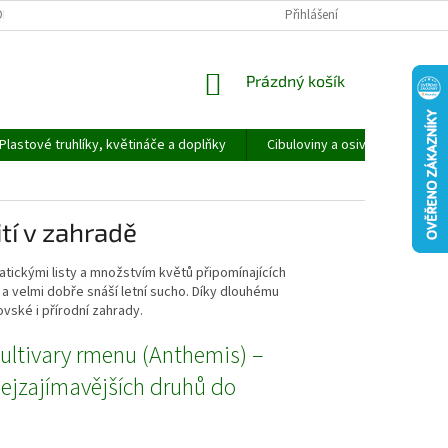
ORMULÁŘ PRO UPLATNĚNÍ REKLAMACE
REKLAMAČNÍ ŘÁD
Přihlášení
NÁKUPNÍ
Prázdný košík
KOŠÍK
Plastové truhlíky, květináče a doplňky
Cibuloviny a osivo
Speci
tí v zahradě
tickými listy a množstvím květů připomínajících
a velmi dobře snáší letní sucho. Díky dlouhému
vské i přírodní zahrady.
ultivary rmenu (Anthemis) –
nejzajímavějších druhů do