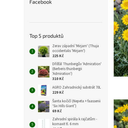
Facebook
Top 5 produktů
Zerav západní 'Mirjam' (Thuja
occidentalis 'Mirjam')
225 Kč
Dřišťál Thunbergův 'Admiration'
(Berberis thunbergii
'Admiration')
310 Kč
AGRO Zahradnický substrát 70L
229 Kč
Šanta kočičí (Nepeta × faassenii
‘Six Hills Giant’)
69 Kč
Zahradní spirála k rajčatům -
komaxit tl. 6 mm