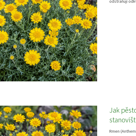
odstraňují odk
Jak pěst
stanoviš
Rmen (Anthemi