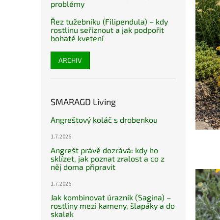
problémy
Řez tužebníku (Filipendula) – kdy
rostlinu seříznout a jak podpořit
bohaté kvetení
ARCHIV
SMARAGD Living
Angreštový koláč s drobenkou
1.7.2026
Angrešt právě dozrává: kdy ho
sklízet, jak poznat zralost a co z
něj doma připravit
1.7.2026
Jak kombinovat úrazník (Sagina) –
rostliny mezi kameny, šlapáky a do
skalek