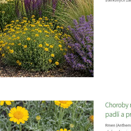
štěrkových záh
Choroby 
padlí a p
Rmen (Anthemis