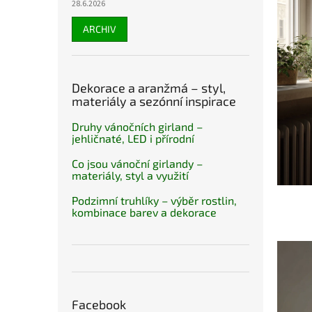
28.6.2026
ARCHIV
Dekorace a aranžmá – styl,
materiály a sezónní inspirace
Druhy vánočních girland –
jehličnaté, LED i přírodní
Co jsou vánoční girlandy –
materiály, styl a využití
Podzimní truhlíky – výběr rostlin,
kombinace barev a dekorace
Facebook