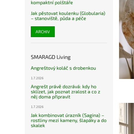
kompaktní polštáře
Jak pěstovat koulenku (Globularia)
– stanoviště, půda a péče
ARCHIV
SMARAGD Living
Angreštový koláč s drobenkou
1.7.2026
Angrešt právě dozrává: kdy ho
sklízet, jak poznat zralost a co z
něj doma připravit
1.7.2026
Jak kombinovat úrazník (Sagina) –
rostliny mezi kameny, šlapáky a do
skalek