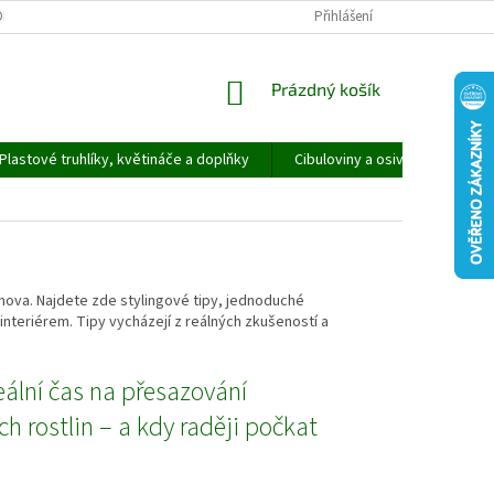
ORMULÁŘ PRO UPLATNĚNÍ REKLAMACE
REKLAMAČNÍ ŘÁD
Přihlášení
NÁKUPNÍ
Prázdný košík
KOŠÍK
Plastové truhlíky, květináče a doplňky
Cibuloviny a osivo
Speci
omova. Najdete zde stylingové tipy, jednoduché
interiérem. Tipy vycházejí z reálných zkušeností a
eální čas na přesazování
h rostlin – a kdy raději počkat