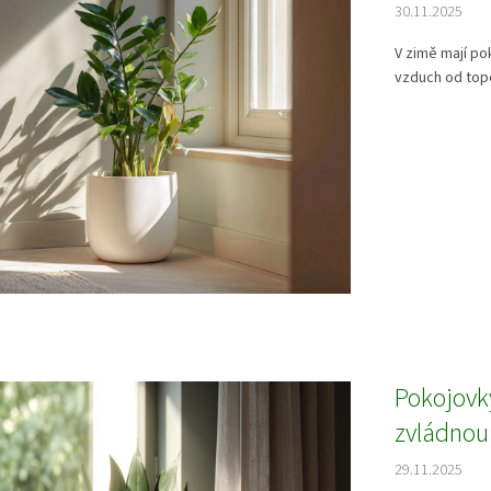
30.11.2025
V zimě mají po
vzduch od topen
Pokojovk
zvládnou
29.11.2025