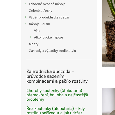
n
č
Lahodné ovocné nápoje
e
l
Zelené střechy
l
á
Výběr produktů dle rostlin
n
Nápoje - ALN0
k
ů
Vína
Alkoholické nápoje
Mošty
Zahrady a výsadby podle stylu
Zahradnická abeceda –
průvodce sázením,
kombinacemi a péčí o rostliny
Choroby koulenky (Globularia) –
přemokření, hniloba a nejčastější
problémy
Řez koulenky (Globularia) – kdy
rostlinu seříznout a jak udržet