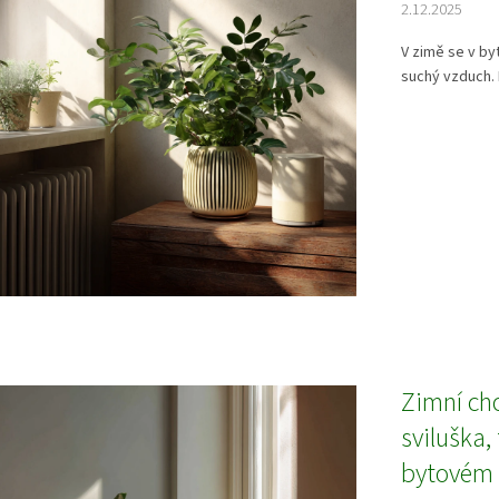
2.12.2025
V zimě se v by
suchý vzduch. 
Zimní cho
sviluška,
bytovém 