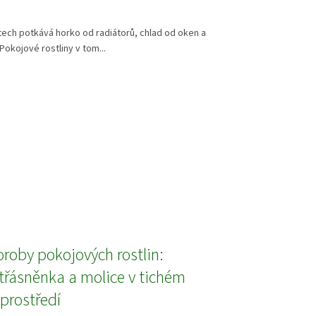
tech potkává horko od radiátorů, chlad od oken a
Pokojové rostliny v tom...
roby pokojových rostlin:
 třásněnka a molice v tichém
prostředí