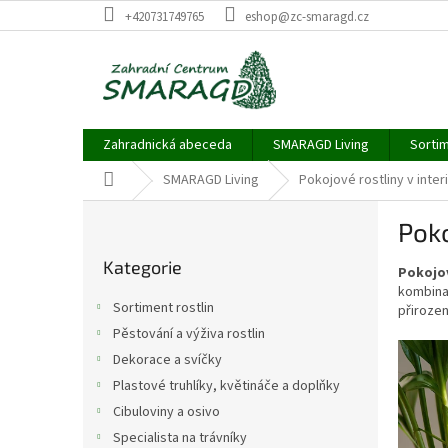
Přejít
+420731749765
eshop@zc-smaragd.cz
na
obsah
Zahradnická abeceda
SMARAGD Living
Sortim
Domů
SMARAGD Living
Pokojové rostliny v inter
P
Poko
o
Přeskočit
s
Kategorie
kategorie
Pokojov
t
kombinac
r
Sortiment rostlin
přirozen
a
Pěstování a výživa rostlin
n
V
Dekorace a svíčky
n
ý
í
Plastové truhlíky, květináče a doplňky
p
p
Cibuloviny a osivo
i
a
s
Specialista na trávníky