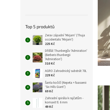
Top 5 produktů
Zerav západní 'Mirjam' (Thuja
occidentalis 'Mirjam')
225 Kč
Dřišťál Thunbergův 'Admiration'
(Berberis thunbergii
'Admiration')
310 Kč
AGRO Zahradnický substrát 70L
229 Kč
Šanta kočičí (Nepeta × faassenii
‘Six Hills Giant’)
69 Kč
Zahradní spirála k rajčatům -
komaxit tl. 6 mm
49 Kč