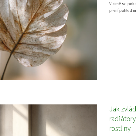
V zimě se poko
první pohled ni
Jak zvlád
radiátory
rostliny