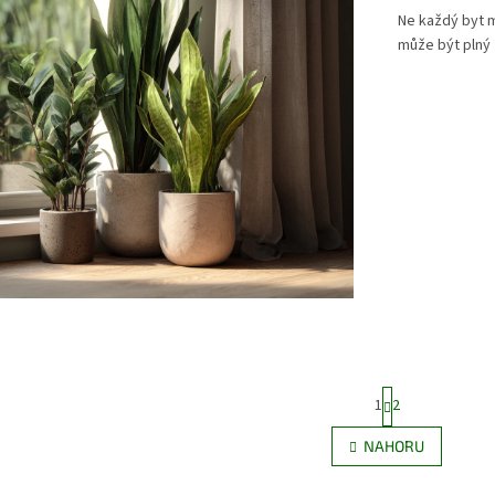
Ne každý byt m
může být plný 
S
1
2
t
r
O
NAHORU
á
v
n
l
k