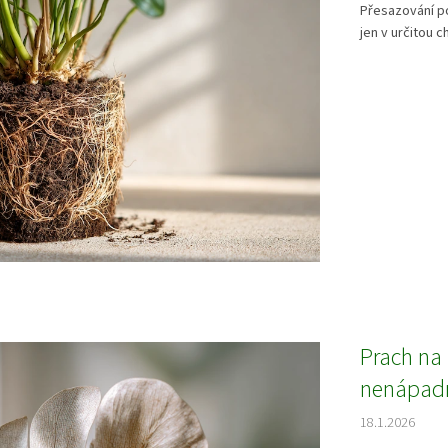
Přesazování po
jen v určitou ch
Prach na 
nenápadn
18.1.2026