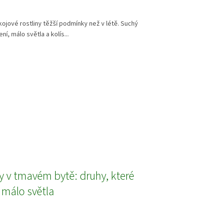
kojové rostliny těžší podmínky než v létě. Suchý
í, málo světla a kolís...
y v tmavém bytě: druhy, které
 málo světla