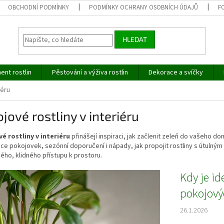
OBCHODNÍ PODMÍNKY
PODMÍNKY OCHRANY OSOBNÍCH ÚDAJŮ
F
HLEDAT
ent rostlin
Pěstování a výživa rostlin
Dekorace a svíčky
iéru
jové rostliny v interiéru
é rostliny v interiéru
přinášejí inspiraci, jak začlenit zeleň do vašeho d
e pokojovek, sezónní doporučení i nápady, jak propojit rostliny s útulným 
ého, klidného přístupu k prostoru.
Kdy je id
pokojovýc
26.1.2026