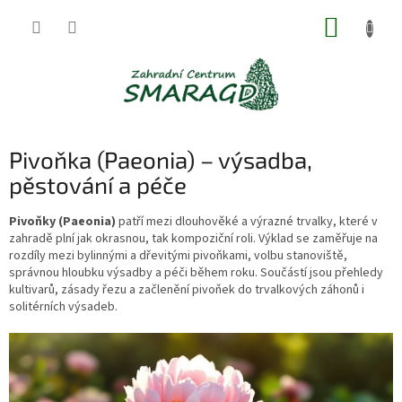
Přejít
NÁKUP
na
obsah
KOŠÍK
Pivoňka (Paeonia) – výsadba,
pěstování a péče
Pivoňky (Paeonia)
patří mezi dlouhověké a výrazné trvalky, které v
zahradě plní jak okrasnou, tak kompoziční roli. Výklad se zaměřuje na
rozdíly mezi bylinnými a dřevitými pivoňkami, volbu stanoviště,
správnou hloubku výsadby a péči během roku. Součástí jsou přehledy
kultivarů, zásady řezu a začlenění pivoňek do trvalkových záhonů i
solitérních výsadeb.
V
ý
p
i