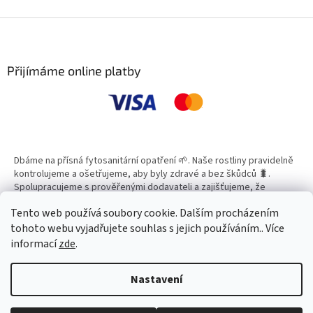
v
l
Z
á
á
d
p
a
a
Přijímáme online platby
c
t
í
í
p
r
v
k
y
Dbáme na přísná fytosanitární opatření 🌱. Naše rostliny pravidelně
v
kontrolujeme a ošetřujeme, aby byly zdravé a bez škůdců 🐛.
ý
Spolupracujeme s prověřenými dodavateli a zajišťujeme, že
p
všechny produkty splňují vysoké standardy kvality.
i
Tento web používá soubory cookie. Dalším procházením
s
tohoto webu vyjadřujete souhlas s jejich používáním.. Více
u
informací
zde
.
Vytvořil Shoptet
Nastavení
Copyright 2026
Zahradní Centrum SMARAGD
. Všechna práva