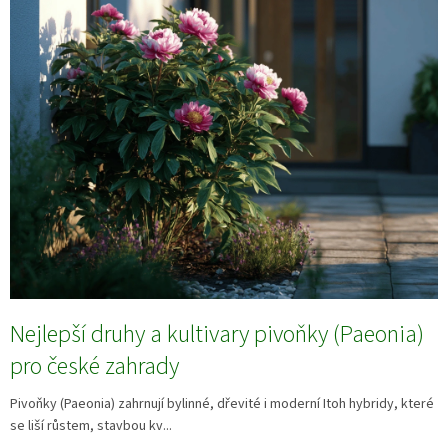
Nejlepší druhy a kultivary pivoňky (Paeonia)
pro české zahrady
Pivoňky (Paeonia) zahrnují bylinné, dřevité i moderní Itoh hybridy, které
se liší růstem, stavbou kv...