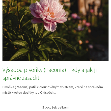
Výsadba pivoňky (Paeonia) – kdy a jak ji
správně zasadit
Pivoňka (Paeonia) patří k dlouhověkým trvalkám, které na správném
místě kvetou desítky let. O úspěch...
5
položek celkem
O