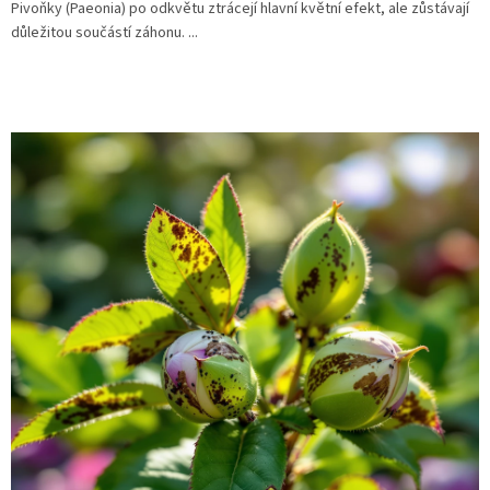
Pivoňky (Paeonia) po odkvětu ztrácejí hlavní květní efekt, ale zůstávají
důležitou součástí záhonu. ...