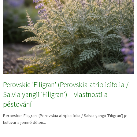
Perovskie 'Filigran' (Perovskia atriplicifolia /
Salvia yangii 'Filigran') – vlastnosti a
pěstování
Perovskie 'Filigran' (Perovskia atriplicifolia / Salvia yangii 'Filigran') je
kultivar s jemně dělen...