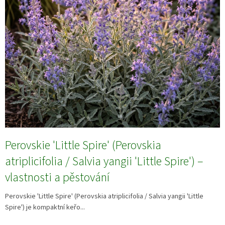
Perovskie 'Little Spire' (Perovskia
atriplicifolia / Salvia yangii 'Little Spire') –
vlastnosti a pěstování
Perovskie 'Little Spire' (Perovskia atriplicifolia / Salvia yangii 'Little
Spire') je kompaktní keřo...