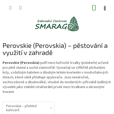
Přejít
NÁKUP
na
obsah
KOŠÍK
Perovskie (Perovskia) – pěstování a
využití v zahradě
Perovskie (Perovskia)
patří mezi keřovité trvalky (polokeře) určené
pro plně slunná a suchá stanoviště. Vyznačují se stříbřitě plstnatými
listy, vzdušným habitem a dlouhým letním kvetením v modrofialových
tónech, které silně přitahuje opylovače. Jsou nenáročné,
suchovzdorné a dlouhověké, vhodné do moderních i přírodně laděných
výsadeb jako stabilní strukturální prvek mezi trvalkami a okrasnými
travami.
Perovskie – přehled
kultivarů