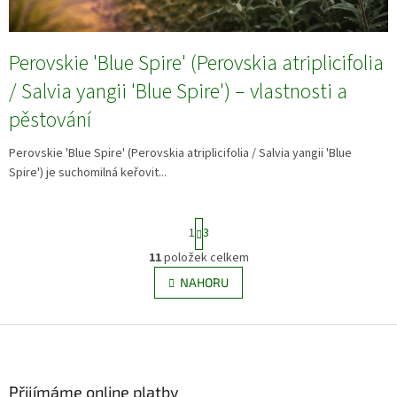
Perovskie 'Blue Spire' (Perovskia atriplicifolia
/ Salvia yangii 'Blue Spire') – vlastnosti a
pěstování
Perovskie 'Blue Spire' (Perovskia atriplicifolia / Salvia yangii 'Blue
Spire') je suchomilná keřovit...
S
1
3
t
r
11
položek celkem
O
á
v
NAHORU
n
l
k
á
o
v
Z
d
á
a
á
n
c
p
í
í
a
Přijímáme online platby