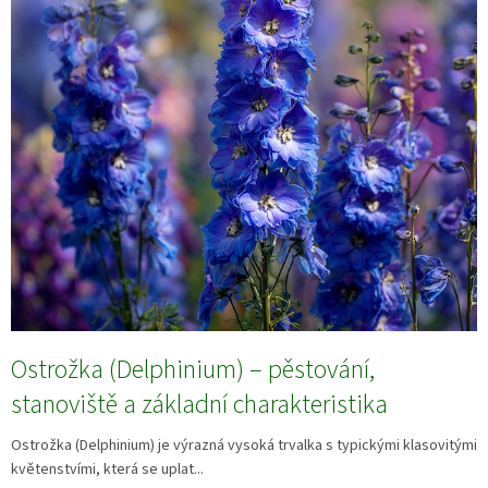
Ostrožka (Delphinium) – pěstování,
stanoviště a základní charakteristika
Ostrožka (Delphinium) je výrazná vysoká trvalka s typickými klasovitými
květenstvími, která se uplat...