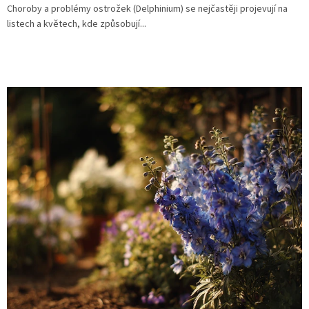
Choroby a problémy ostrožek (Delphinium) se nejčastěji projevují na
listech a květech, kde způsobují...