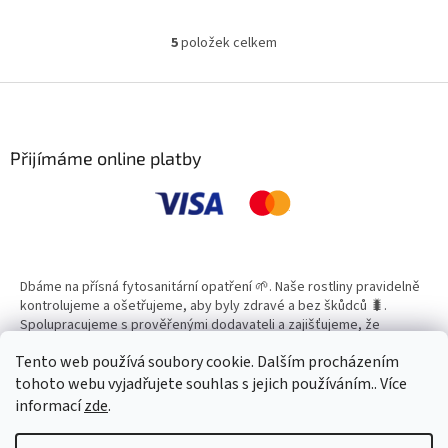
5
položek celkem
O
v
l
Z
á
á
d
p
a
a
Přijímáme online platby
c
t
í
í
p
r
v
k
y
Dbáme na přísná fytosanitární opatření 🌱. Naše rostliny pravidelně
v
kontrolujeme a ošetřujeme, aby byly zdravé a bez škůdců 🐛.
ý
Spolupracujeme s prověřenými dodavateli a zajišťujeme, že
p
všechny produkty splňují vysoké standardy kvality.
i
Tento web používá soubory cookie. Dalším procházením
s
tohoto webu vyjadřujete souhlas s jejich používáním.. Více
u
informací
zde
.
Vytvořil Shoptet