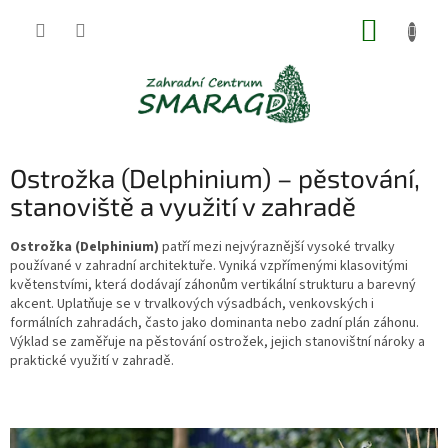
Přejít
NÁKUP
na
obsah
KOŠÍK
Ostrožka (Delphinium) – pěstování,
stanoviště a využití v zahradě
Ostrožka (Delphinium)
patří mezi nejvýraznější vysoké trvalky
používané v zahradní architektuře. Vyniká vzpřímenými klasovitými
květenstvími, která dodávají záhonům vertikální strukturu a barevný
akcent. Uplatňuje se v trvalkových výsadbách, venkovských i
formálních zahradách, často jako dominanta nebo zadní plán záhonu.
Výklad se zaměřuje na pěstování ostrožek, jejich stanovištní nároky a
praktické využití v zahradě.
V