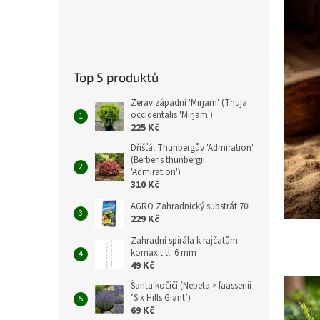
Top 5 produktů
Zerav západní 'Mirjam' (Thuja
occidentalis 'Mirjam')
225 Kč
Dřišťál Thunbergův 'Admiration'
(Berberis thunbergii
'Admiration')
310 Kč
AGRO Zahradnický substrát 70L
229 Kč
Zahradní spirála k rajčatům -
komaxit tl. 6 mm
49 Kč
Šanta kočičí (Nepeta × faassenii
‘Six Hills Giant’)
69 Kč