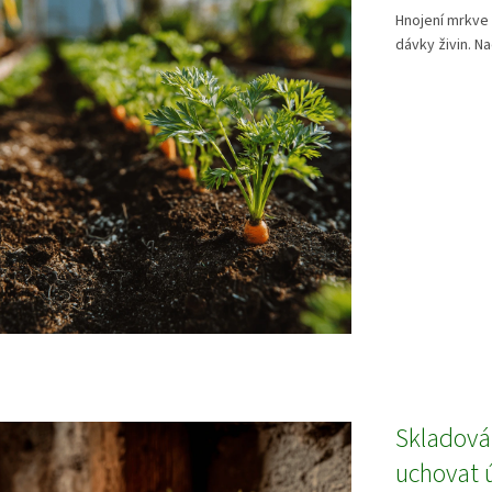
Hnojení mrkve 
dávky živin. N
Skladová
uchovat 