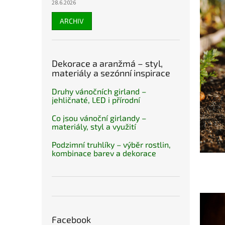
28.6.2026
ARCHIV
Dekorace a aranžmá – styl,
materiály a sezónní inspirace
Druhy vánočních girland –
jehličnaté, LED i přírodní
Co jsou vánoční girlandy –
materiály, styl a využití
Podzimní truhlíky – výběr rostlin,
kombinace barev a dekorace
Facebook