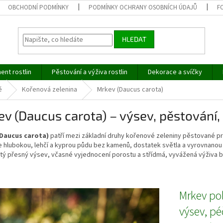
OBCHODNÍ PODMÍNKY
PODMÍNKY OCHRANY OSOBNÍCH ÚDAJŮ
F
HLEDAT
ent rostlin
Pěstování a výživa rostlin
Dekorace a svíčky
ě
Kořenová zelenina
Mrkev (Daucus carota)
v (Daucus carota) – výsev, pěstování,
Daucus carota)
patří mezi základní druhy kořenové zeleniny pěstované p
 hlubokou, lehčí a kyprou půdu bez kamenů, dostatek světla a vyrovnanou v
itý přesný výsev, včasné vyjednocení porostu a střídmá, vyvážená výživa 
Mrkev po
výsev, pé