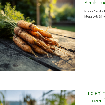
Berlikum
Mrkev Berlika 
která vytváří r
Hnojení 
přirozené