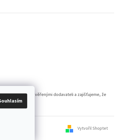
polupracujeme s prověřenými dodavateli a zajišťujeme, že
Souhlasím
Vytvořil Shoptet