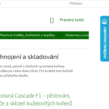
ORMULÁŘ PRO UPLATNĚNÍ REKLAMACE
REKLAMAČNÍ ŘÁD
Přihlášení
NÁKUPNÍ
Prázdný košík
KOŠÍK
Plastové truhlíky, květináče a doplňky
Cibuloviny a osivo
Speci
 hnojení a skladování
ro rovné, pevné a chuťově vyrovnané kořeny.
láhu po celou dobu růstu. Pro kvalitní tvar kořenů
bez přebytku dusíku.
loraná Cascade F1 – pěstování,
če a sklizeň kuželovitých kořenů