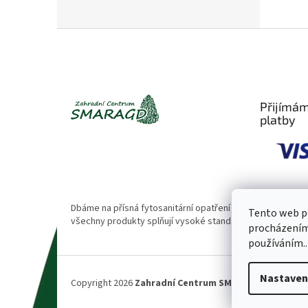
Z
á
p
a
t
Přijímám
í
platby
Dbáme na přísná fytosanitární opatření 🌱. Naše rostliny
Tento web po
všechny produkty splňují vysoké standardy kvality.
procházením 
používáním..
Nastaven
Copyright 2026
Zahradní Centrum SMARAGD
. Všechna 