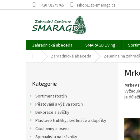
Přejít
+420731749765
eshop@zc-smaragd.cz
na
obsah
Zahradnická abeceda
SMARAGD Living
Sortim
Domů
Zahradnická abeceda
Zelenina na zahrad
P
Mrke
o
Přeskočit
s
Kategorie
kategorie
Mrkev (
t
Vyžaduje
r
Sortiment rostlin
je důlež
a
Pěstování a výživa rostlin
n
Dekorace a svíčky
n
í
V
Plastové truhlíky, květináče a doplňky
p
ý
Cibuloviny a osivo
a
p
Specialista na trávníky