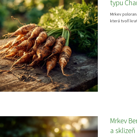
typu Cha
Mrkev poloraná
která tvoří krat
Mrkev Ber
a sklizeň