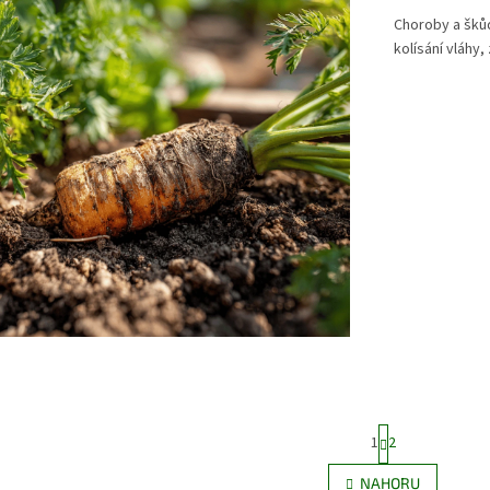
Choroby a škůd
kolísání vláhy,
S
1
2
t
r
O
NAHORU
á