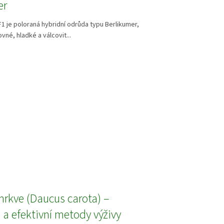
er
F1 je poloraná hybridní odrůda typu Berlikumer,
ovné, hladké a válcovit...
mrkve (Daucus carota) –
 a efektivní metody výživy