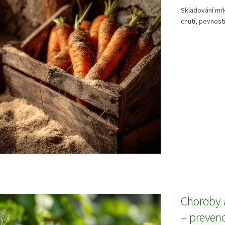
Skladování mrk
chuti, pevnosti
Choroby 
– preven