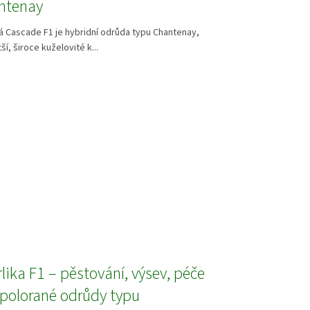
ntenay
 Cascade F1 je hybridní odrůda typu Chantenay,
ší, široce kuželovité k...
lika F1 – pěstování, výsev, péče
 polorané odrůdy typu