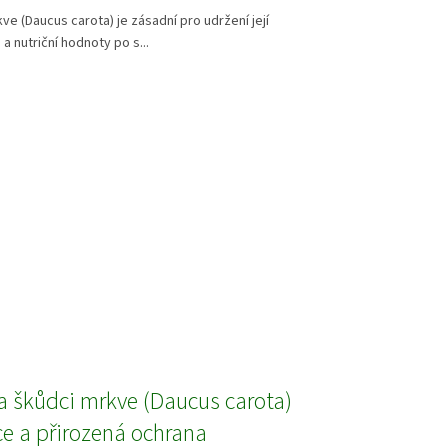
ve (Daucus carota) je zásadní pro udržení její
 a nutriční hodnoty po s...
a škůdci mrkve (Daucus carota)
ce a přirozená ochrana