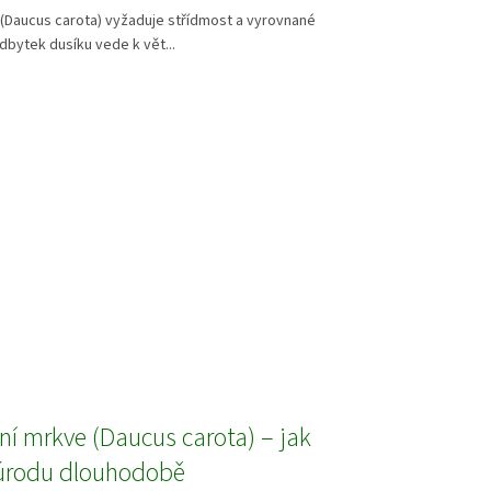
(Daucus carota) vyžaduje střídmost a vyrovnané
adbytek dusíku vede k vět...
ní mrkve (Daucus carota) – jak
úrodu dlouhodobě