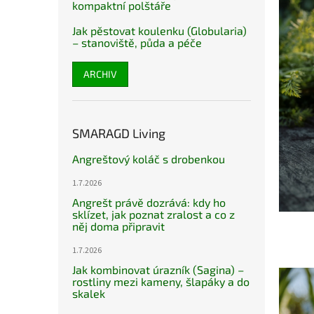
kompaktní polštáře
Jak pěstovat koulenku (Globularia)
– stanoviště, půda a péče
ARCHIV
SMARAGD Living
Angreštový koláč s drobenkou
1.7.2026
Angrešt právě dozrává: kdy ho
sklízet, jak poznat zralost a co z
něj doma připravit
1.7.2026
Jak kombinovat úrazník (Sagina) –
rostliny mezi kameny, šlapáky a do
skalek