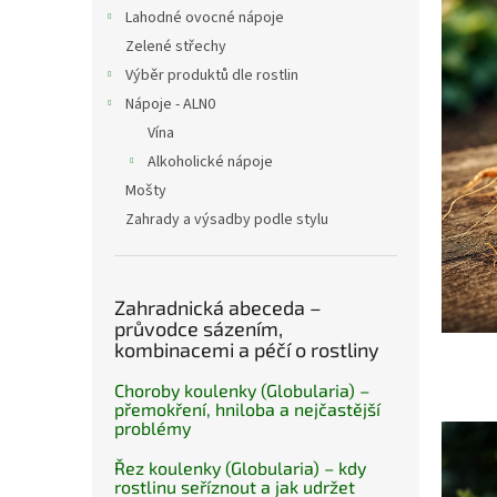
n
i
Lahodné ovocné nápoje
e
s
Zelené střechy
l
č
Výběr produktů dle rostlin
l
á
Nápoje - ALN0
n
Vína
k
Alkoholické nápoje
ů
Mošty
Zahrady a výsadby podle stylu
Zahradnická abeceda –
průvodce sázením,
kombinacemi a péčí o rostliny
Choroby koulenky (Globularia) –
přemokření, hniloba a nejčastější
problémy
Řez koulenky (Globularia) – kdy
rostlinu seříznout a jak udržet