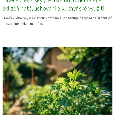
Libeček lékařský (Levisticum officinale) –
sklizeň natě, uchování a kuchyňské využití
Libeček lékařský (Levisticum officinale) poskytuje nejvýraznější chuť při
pravidelné sklizni mladé n...