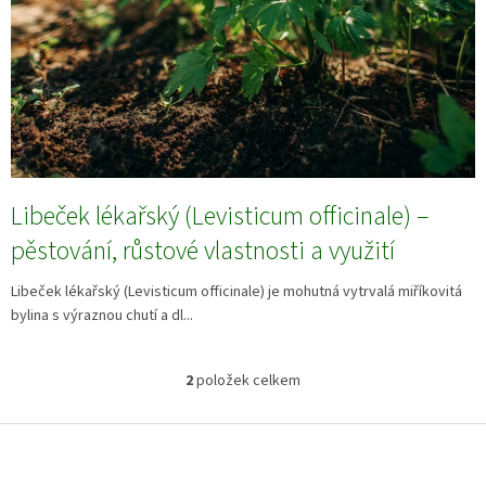
Libeček lékařský (Levisticum officinale) –
pěstování, růstové vlastnosti a využití
Libeček lékařský (Levisticum officinale) je mohutná vytrvalá miříkovitá
bylina s výraznou chutí a dl...
2
položek celkem
O
v
l
Z
á
á
d
p