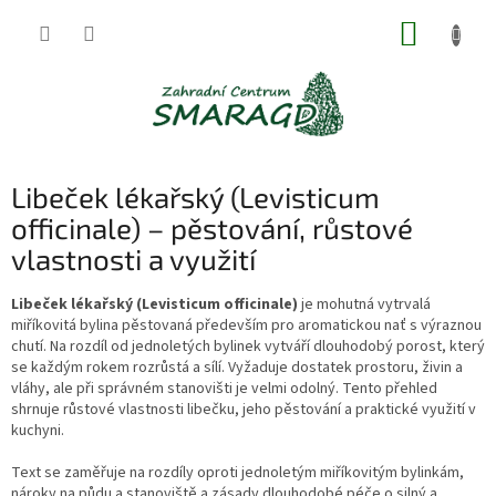
Přejít
NÁKUP
na
obsah
KOŠÍK
Libeček lékařský (Levisticum
officinale) – pěstování, růstové
vlastnosti a využití
Libeček lékařský (Levisticum officinale)
je mohutná vytrvalá
miříkovitá bylina pěstovaná především pro aromatickou nať s výraznou
chutí. Na rozdíl od jednoletých bylinek vytváří dlouhodobý porost, který
se každým rokem rozrůstá a sílí. Vyžaduje dostatek prostoru, živin a
vláhy, ale při správném stanovišti je velmi odolný. Tento přehled
shrnuje růstové vlastnosti libečku, jeho pěstování a praktické využití v
kuchyni.
Text se zaměřuje na rozdíly oproti jednoletým miříkovitým bylinkám,
nároky na půdu a stanoviště a zásady dlouhodobé péče o silný a