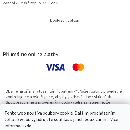
konopí v České republice. Ten u...
1
položek celkem
O
v
l
Z
á
á
d
p
a
a
Přijímáme online platby
c
t
í
í
p
r
v
k
y
Dbáme na přísná fytosanitární opatření 🌱. Naše rostliny pravidelně
v
kontrolujeme a ošetřujeme, aby byly zdravé a bez škůdců 🐛.
ý
Spolupracujeme s prověřenými dodavateli a zajišťujeme, že
p
všechny produkty splňují vysoké standardy kvality.
i
Tento web používá soubory cookie. Dalším procházením
s
tohoto webu vyjadřujete souhlas s jejich používáním.. Více
u
informací
zde
.