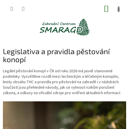
Přejít
NÁKUP
na
obsah
KOŠÍK
Legislativa a pravidla pěstování
konopí
Legální pěstování konopí v ČR od roku 2026 má jasně stanovené
podmínky. Vysvětlíme rozdíl mezi technickým a léčebným konopím,
limity obsahu THC a pravidla pro pěstování na zahradě i v nádobách.
Součástí jsou přehledné návody, jak se vyhnout rizikům porušení
zákona, a odkazy na oficiální zdroje pro ověření aktuálních informací.
V
ý
p
i