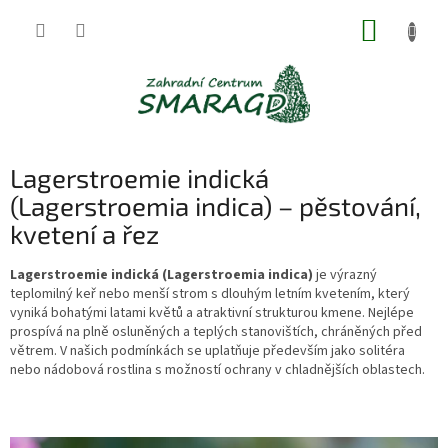
Přejít
NÁKUP
na
obsah
KOŠÍK
Lagerstroemie indická
(Lagerstroemia indica) – pěstování,
kvetení a řez
Lagerstroemie indická (Lagerstroemia indica)
je výrazný
teplomilný keř nebo menší strom s dlouhým letním kvetením, který
vyniká bohatými latami květů a atraktivní strukturou kmene. Nejlépe
prospívá na plně osluněných a teplých stanovištích, chráněných před
větrem. V našich podmínkách se uplatňuje především jako solitéra
nebo nádobová rostlina s možností ochrany v chladnějších oblastech.
V