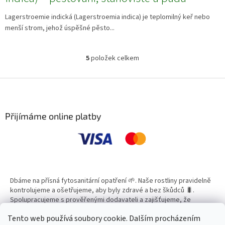
Lagerstroemie indická (Lagerstroemia indica) je teplomilný keř nebo
menší strom, jehož úspěšné pěsto...
5
položek celkem
O
v
l
Z
á
á
d
p
a
a
Přijímáme online platby
c
t
í
í
p
r
v
k
y
Dbáme na přísná fytosanitární opatření 🌱. Naše rostliny pravidelně
v
kontrolujeme a ošetřujeme, aby byly zdravé a bez škůdců 🐛.
ý
Spolupracujeme s prověřenými dodavateli a zajišťujeme, že
p
všechny produkty splňují vysoké standardy kvality.
i
Tento web používá soubory cookie. Dalším procházením
s