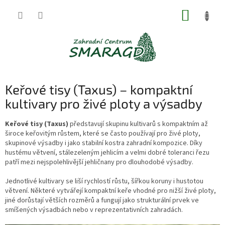
Přejít
NÁKUP
na
obsah
KOŠÍK
Keřové tisy (Taxus) – kompaktní
kultivary pro živé ploty a výsadby
Keřové tisy (Taxus)
představují skupinu kultivarů s kompaktním až
široce keřovitým růstem, které se často používají pro živé ploty,
skupinové výsadby i jako stabilní kostra zahradní kompozice. Díky
hustému větvení, stálezeleným jehlicím a velmi dobré toleranci řezu
patří mezi nejspolehlivější jehličnany pro dlouhodobé výsadby.
Jednotlivé kultivary se liší rychlostí růstu, šířkou koruny i hustotou
větvení. Některé vytvářejí kompaktní keře vhodné pro nižší živé ploty,
jiné dorůstají větších rozměrů a fungují jako strukturální prvek ve
smíšených výsadbách nebo v reprezentativních zahradách.