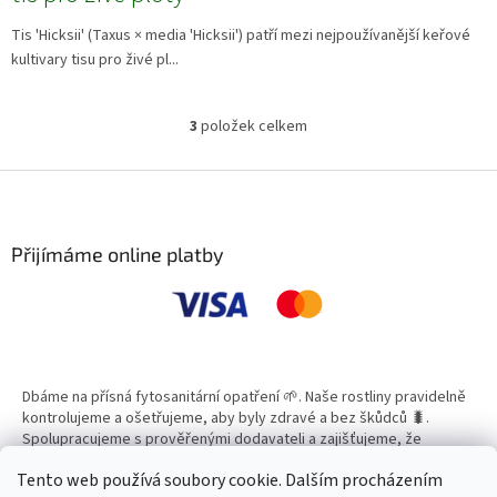
Tis 'Hicksii' (Taxus × media 'Hicksii') patří mezi nejpoužívanější keřové
kultivary tisu pro živé pl...
3
položek celkem
O
v
l
Z
á
á
d
p
a
a
Přijímáme online platby
c
t
í
í
p
r
v
k
y
Dbáme na přísná fytosanitární opatření 🌱. Naše rostliny pravidelně
v
kontrolujeme a ošetřujeme, aby byly zdravé a bez škůdců 🐛.
ý
Spolupracujeme s prověřenými dodavateli a zajišťujeme, že
p
všechny produkty splňují vysoké standardy kvality.
i
Tento web používá soubory cookie. Dalším procházením
s