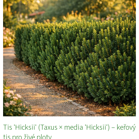
Tis 'Hicksii' (Taxus × media 'Hicksii') – keřový
tis pro živé ploty