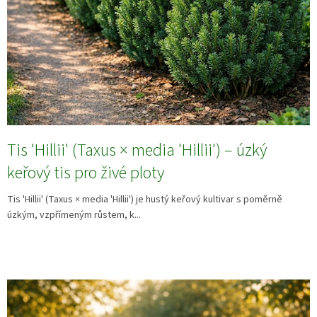
Tis 'Hillii' (Taxus × media 'Hillii') – úzký
keřový tis pro živé ploty
Tis 'Hillii' (Taxus × media 'Hillii') je hustý keřový kultivar s poměrně
úzkým, vzpřímeným růstem, k...