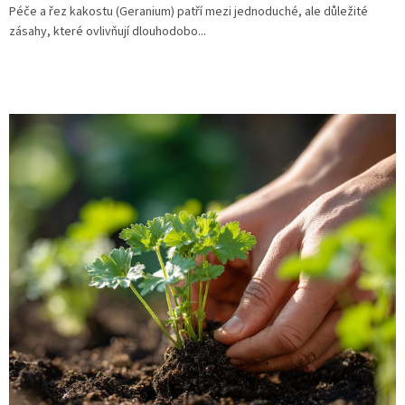
Péče a řez kakostu (Geranium) patří mezi jednoduché, ale důležité
zásahy, které ovlivňují dlouhodobo...