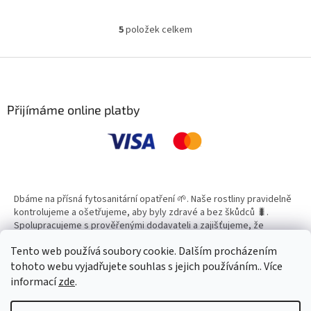
5
položek celkem
O
v
l
Z
á
á
d
p
a
a
Přijímáme online platby
c
t
í
í
p
r
v
k
y
Dbáme na přísná fytosanitární opatření 🌱. Naše rostliny pravidelně
v
kontrolujeme a ošetřujeme, aby byly zdravé a bez škůdců 🐛.
ý
Spolupracujeme s prověřenými dodavateli a zajišťujeme, že
p
všechny produkty splňují vysoké standardy kvality.
i
Tento web používá soubory cookie. Dalším procházením
s
tohoto webu vyjadřujete souhlas s jejich používáním.. Více
u
informací
zde
.
Vytvořil Shoptet