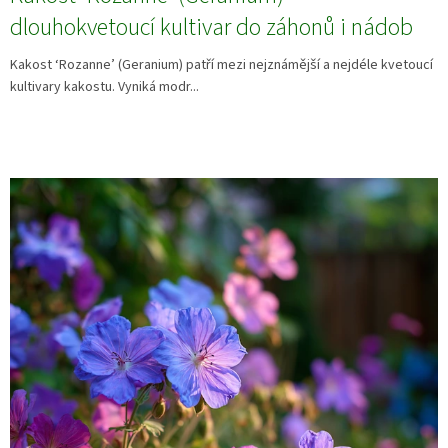
dlouhokvetoucí kultivar do záhonů i nádob
Kakost ‘Rozanne’ (Geranium) patří mezi nejznámější a nejdéle kvetoucí
kultivary kakostu. Vyniká modr...