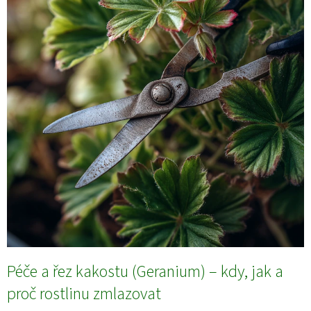
Péče a řez kakostu (Geranium) – kdy, jak a
proč rostlinu zmlazovat