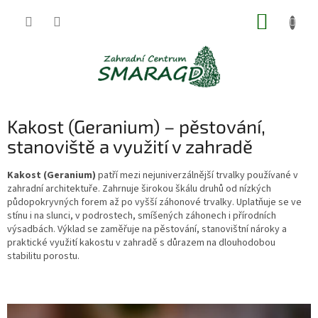
Přejít
NÁKUP
na
obsah
KOŠÍK
Kakost (Geranium) – pěstování,
stanoviště a využití v zahradě
Kakost (Geranium)
patří mezi nejuniverzálnější trvalky používané v
zahradní architektuře. Zahrnuje širokou škálu druhů od nízkých
půdopokryvných forem až po vyšší záhonové trvalky. Uplatňuje se ve
stínu i na slunci, v podrostech, smíšených záhonech i přírodních
výsadbách. Výklad se zaměřuje na pěstování, stanovištní nároky a
praktické využití kakostu v zahradě s důrazem na dlouhodobou
stabilitu porostu.
V