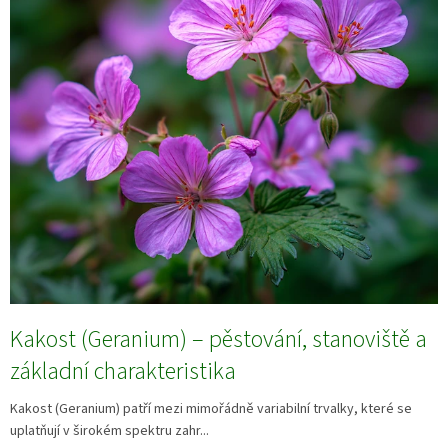
Kakost (Geranium) – pěstování, stanoviště a
základní charakteristika
Kakost (Geranium) patří mezi mimořádně variabilní trvalky, které se
uplatňují v širokém spektru zahr...