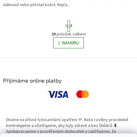
slábnout nebo přestat kvést. Nejča...
S
1
4
t
r
20
položek celkem
O
á
v
NAHORU
n
l
k
á
o
v
Z
d
á
a
á
n
c
p
í
í
a
Přijímáme online platby
p
t
r
í
v
k
y
v
ý
Dbáme na přísná fytosanitární opatření 🌱. Naše rostliny pravidelně
p
kontrolujeme a ošetřujeme, aby byly zdravé a bez škůdců 🐛.
i
Spolupracujeme s prověřenými dodavateli a zajišťujeme, že
s