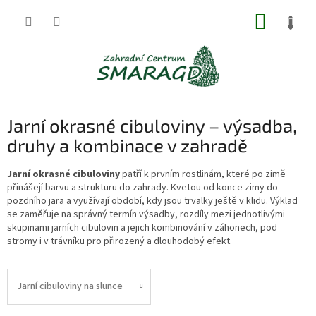
Přejít
NÁKUP
na
obsah
KOŠÍK
Jarní okrasné cibuloviny – výsadba,
druhy a kombinace v zahradě
Jarní okrasné cibuloviny
patří k prvním rostlinám, které po zimě
přinášejí barvu a strukturu do zahrady. Kvetou od konce zimy do
pozdního jara a využívají období, kdy jsou trvalky ještě v klidu. Výklad
se zaměřuje na správný termín výsadby, rozdíly mezi jednotlivými
skupinami jarních cibulovin a jejich kombinování v záhonech, pod
stromy i v trávníku pro přirozený a dlouhodobý efekt.
Jarní cibuloviny na slunce