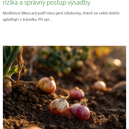
rizika a správný postup výsadby
Modřence (Muscari) patří mezi jarní cibuloviny, které se velmi dobře
uplatňují i v trávníku. Při spr...