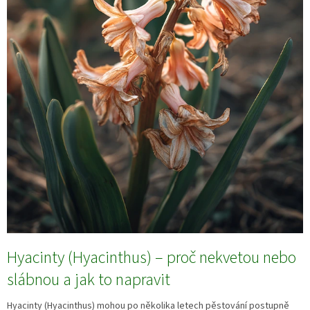
Hyacinty (Hyacinthus) – proč nekvetou nebo
slábnou a jak to napravit
Hyacinty (Hyacinthus) mohou po několika letech pěstování postupně