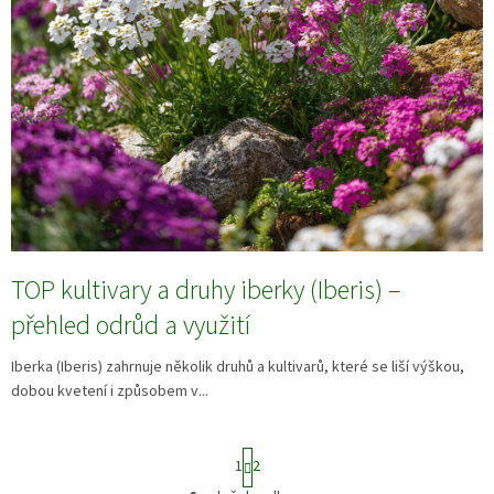
TOP kultivary a druhy iberky (Iberis) –
přehled odrůd a využití
Iberka (Iberis) zahrnuje několik druhů a kultivarů, které se liší výškou,
dobou kvetení i způsobem v...
S
1
2
t
r