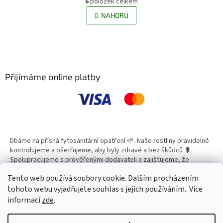
6
položek celkem
O
á
v
NAHORU
n
l
k
á
o
v
Z
d
á
a
á
n
c
p
í
í
a
Přijímáme online platby
p
t
r
í
v
k
y
v
ý
Dbáme na přísná fytosanitární opatření 🌱. Naše rostliny pravidelně
p
kontrolujeme a ošetřujeme, aby byly zdravé a bez škůdců 🐛.
i
Spolupracujeme s prověřenými dodavateli a zajišťujeme, že
s
všechny produkty splňují vysoké standardy kvality.
u
Tento web používá soubory cookie. Dalším procházením
tohoto webu vyjadřujete souhlas s jejich používáním.. Více
informací
zde
.
Vytvořil Shoptet