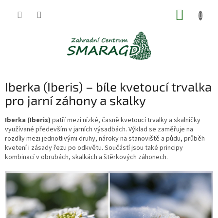
Přejít
NÁKUP
na
obsah
KOŠÍK
Iberka (Iberis) – bíle kvetoucí trvalka
pro jarní záhony a skalky
Iberka (Iberis)
patří mezi nízké, časně kvetoucí trvalky a skalničky
využívané především v jarních výsadbách. Výklad se zaměřuje na
rozdíly mezi jednotlivými druhy, nároky na stanoviště a půdu, průběh
kvetení i zásady řezu po odkvětu. Součástí jsou také principy
kombinací v obrubách, skalkách a štěrkových záhonech.
V
ý
p
i