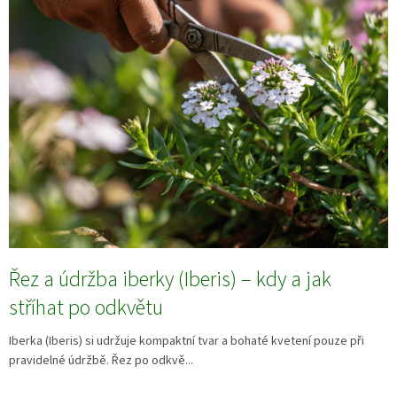
Řez a údržba iberky (Iberis) – kdy a jak
stříhat po odkvětu
Iberka (Iberis) si udržuje kompaktní tvar a bohaté kvetení pouze při
pravidelné údržbě. Řez po odkvě...