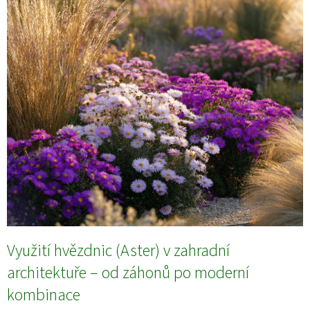
Využití hvězdnic (Aster) v zahradní
architektuře – od záhonů po moderní
kombinace