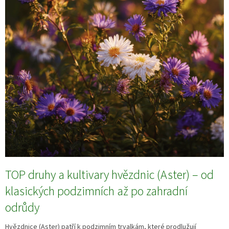
TOP druhy a kultivary hvězdnic (Aster) – od
klasických podzimních až po zahradní
odrůdy
Hvězdnice (Aster) patří k podzimním trvalkám, které prodlužují