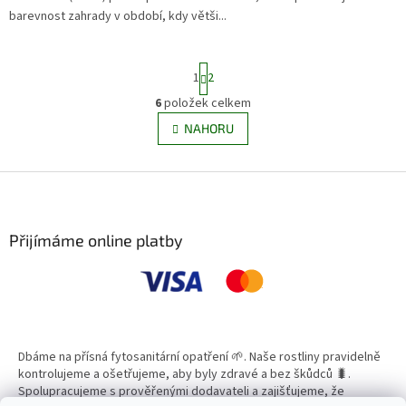
barevnost zahrady v období, kdy větši...
S
1
2
t
r
6
položek celkem
O
á
v
NAHORU
n
l
k
á
o
v
Z
d
á
a
á
n
c
p
í
í
a
Přijímáme online platby
p
t
r
í
v
k
y
v
ý
Dbáme na přísná fytosanitární opatření 🌱. Naše rostliny pravidelně
p
kontrolujeme a ošetřujeme, aby byly zdravé a bez škůdců 🐛.
i
Spolupracujeme s prověřenými dodavateli a zajišťujeme, že
s