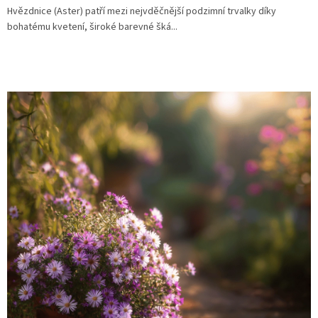
Hvězdnice (Aster) patří mezi nejvděčnější podzimní trvalky díky
bohatému kvetení, široké barevné šká...