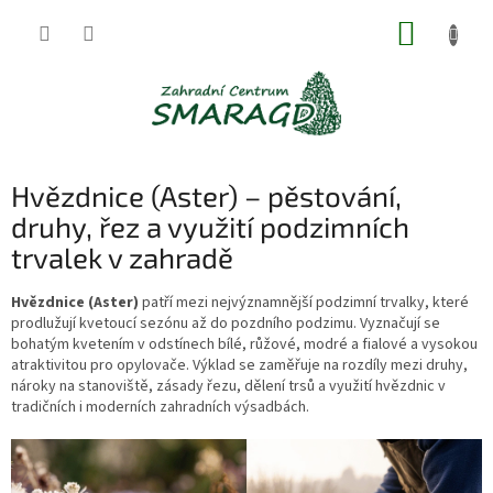
Přejít
NÁKUP
na
obsah
KOŠÍK
Hvězdnice (Aster) – pěstování,
druhy, řez a využití podzimních
trvalek v zahradě
Hvězdnice (Aster)
patří mezi nejvýznamnější podzimní trvalky, které
prodlužují kvetoucí sezónu až do pozdního podzimu. Vyznačují se
bohatým kvetením v odstínech bílé, růžové, modré a fialové a vysokou
atraktivitou pro opylovače. Výklad se zaměřuje na rozdíly mezi druhy,
nároky na stanoviště, zásady řezu, dělení trsů a využití hvězdnic v
tradičních i moderních zahradních výsadbách.
V
ý