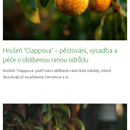
Hrušeň ‘Clappova’ – pěstování, výsadba a
péče o oblíbenou ranou odrůdu
Hrušeň ‘Clappova’ patří mezi oblíbené rané letní odrůdy, které
dozrávají už na přelomu července a sr...