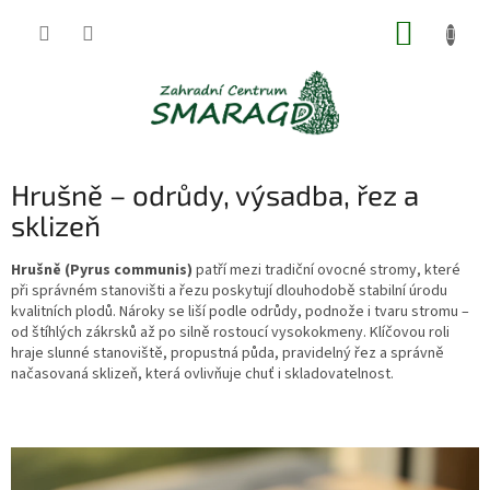
Přejít
NÁKUP
na
obsah
KOŠÍK
Hrušně – odrůdy, výsadba, řez a
sklizeň
Hrušně (Pyrus communis)
patří mezi tradiční ovocné stromy, které
při správném stanovišti a řezu poskytují dlouhodobě stabilní úrodu
kvalitních plodů. Nároky se liší podle odrůdy, podnože i tvaru stromu –
od štíhlých zákrsků až po silně rostoucí vysokokmeny. Klíčovou roli
hraje slunné stanoviště, propustná půda, pravidelný řez a správně
načasovaná sklizeň, která ovlivňuje chuť i skladovatelnost.
V
ý