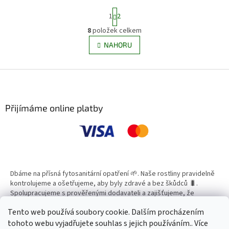
S
1
2
t
r
8
položek celkem
O
á
v
NAHORU
n
l
k
á
o
v
Z
d
á
a
á
n
c
p
í
í
a
Přijímáme online platby
p
t
r
í
v
k
y
v
ý
Dbáme na přísná fytosanitární opatření 🌱. Naše rostliny pravidelně
p
kontrolujeme a ošetřujeme, aby byly zdravé a bez škůdců 🐛.
i
Spolupracujeme s prověřenými dodavateli a zajišťujeme, že
s
všechny produkty splňují vysoké standardy kvality.
u
Tento web používá soubory cookie. Dalším procházením
tohoto webu vyjadřujete souhlas s jejich používáním.. Více