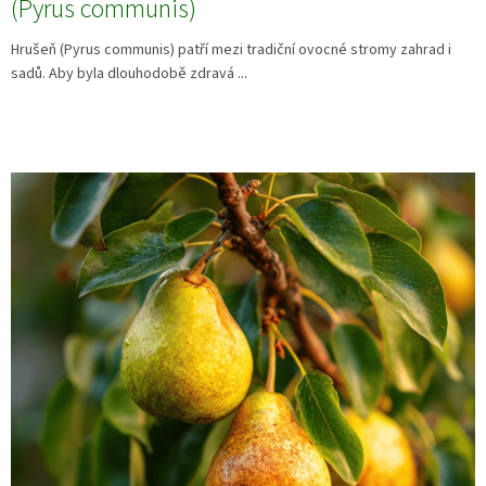
(Pyrus communis)
Hrušeň (Pyrus communis) patří mezi tradiční ovocné stromy zahrad i
sadů. Aby byla dlouhodobě zdravá ...