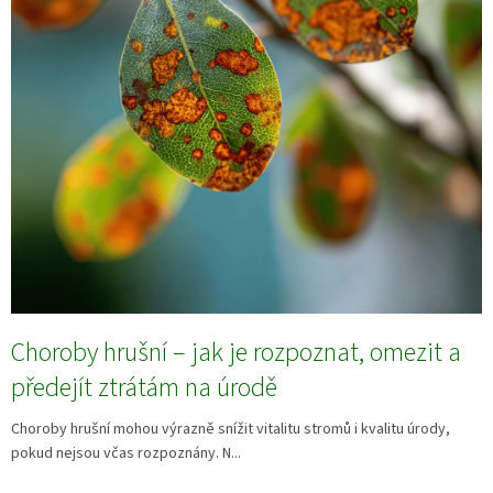
Choroby hrušní – jak je rozpoznat, omezit a
předejít ztrátám na úrodě
Choroby hrušní mohou výrazně snížit vitalitu stromů i kvalitu úrody,
pokud nejsou včas rozpoznány. N...