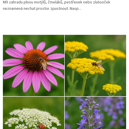
Mít zahradu plnou motýlů, čmeláků, pestřenek nebo zlatooček
neznamená nechat prostor zpustnout. Naop...