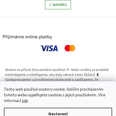
á
v
NAHORU
n
l
k
á
o
v
Z
d
á
a
á
n
c
p
í
í
a
Přijímáme online platby
p
t
r
í
v
k
y
v
ý
Dbáme na přísná fytosanitární opatření 🌱. Naše rostliny pravidelně
p
kontrolujeme a ošetřujeme, aby byly zdravé a bez škůdců 🐛.
i
Spolupracujeme s prověřenými dodavateli a zajišťujeme, že
s
všechny produkty splňují vysoké standardy kvality.
u
Tento web používá soubory cookie. Dalším procházením
tohoto webu vyjadřujete souhlas s jejich používáním.. Více
informací
zde
.
Vytvořil Shoptet
Nastavení