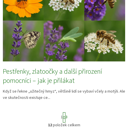
Pestřenky, zlatoočky a další přirození
pomocníci – jak je přilákat
Když se řekne „užitečný hmyz“, většině lidí se vybaví včely a motýli. Ale
ve skutečnosti existuje ce...
S
1
3
t
r
12
položek celkem
O