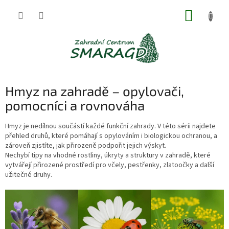
Přejít
NÁKUP
na
obsah
KOŠÍK
Hmyz na zahradě – opylovači,
pomocníci a rovnováha
Hmyz je nedílnou součástí každé funkční zahrady. V této sérii najdete
přehled druhů, které pomáhají s opylováním i biologickou ochranou, a
zároveň zjistíte, jak přirozeně podpořit jejich výskyt.
Nechybí tipy na vhodné rostliny, úkryty a struktury v zahradě, které
vytvářejí přirozené prostředí pro včely, pestřenky, zlatoočky a další
užitečné druhy.
V
ý
p
i