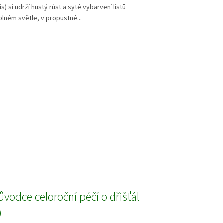
is) si udrží hustý růst a syté vybarvení listů
lném světle, v propustné...
ůvodce celoroční péčí o dřišťál
)