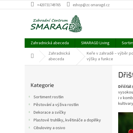
Přejít
+420731749765
eshop@zc-smaragd.cz
na
obsah
Zahradnická abeceda
SMARAGD Living
Sortim
Zahradnická
Keře v zahradě – výběr po
Domů
abeceda
výšky a funkce
P
Dřiš
o
Přeskočit
s
Kategorie
kategorie
Dřišťál
t
vysokou 
r
Sortiment rostlin
i v komb
a
kultivary
Pěstování a výživa rostlin
n
Dekorace a svíčky
n
V
í
Plastové truhlíky, květináče a doplňky
ý
p
p
Cibuloviny a osivo