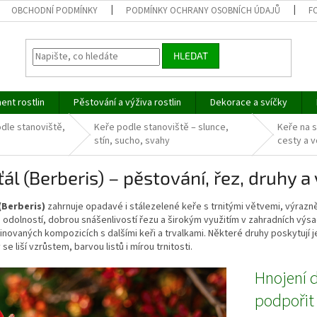
OBCHODNÍ PODMÍNKY
PODMÍNKY OCHRANY OSOBNÍCH ÚDAJŮ
F
HLEDAT
ent rostlin
Pěstování a výživa rostlin
Dekorace a svíčky
dle stanoviště,
Keře podle stanoviště – slunce,
Keře na 
stín, sucho, svahy
cesty a v
ťál (Berberis) – pěstování, řez, druhy a
 (Berberis)
zahrnuje opadavé i stálezelené keře s trnitými větvemi, výrazně
odolností, dobrou snášenlivostí řezu a širokým využitím v zahradních výsad
inovaných kompozicích s dalšími keři a trvalkami. Některé druhy poskytují j
 se liší vzrůstem, barvou listů i mírou trnitosti.
Hnojení d
podpořit 