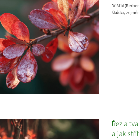
Dřišťál (Berbe
škůdci, zejmén
Řez a tva
a jak stří