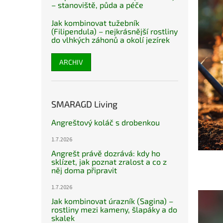
– stanoviště, půda a péče
Jak kombinovat tužebník
(Filipendula) – nejkrásnější rostliny
do vlhkých záhonů a okolí jezírek
ARCHIV
SMARAGD Living
Angreštový koláč s drobenkou
1.7.2026
Angrešt právě dozrává: kdy ho
sklízet, jak poznat zralost a co z
něj doma připravit
1.7.2026
Jak kombinovat úrazník (Sagina) –
rostliny mezi kameny, šlapáky a do
skalek