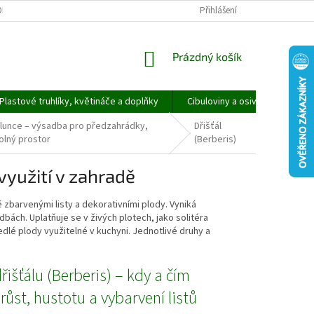
ORMULÁŘ PRO UPLATNĚNÍ REKLAMACE
REKLAMAČNÍ ŘÁD
Přihlášení
NÁKUPNÍ
Prázdný košík
KOŠÍK
Plastové truhlíky, květináče a doplňky
Cibuloviny a osivo
Speci
slunce – výsadba pro předzahrádky,
Dřišťál
olný prostor
(Berberis)
 využití v zahradě
 zbarvenými listy a dekorativními plody. Vyniká
bách. Uplatňuje se v živých plotech, jako solitéra
edlé plody využitelné v kuchyni. Jednotlivé druhy a
řišťálu (Berberis) – kdy a čím
růst, hustotu a vybarvení listů