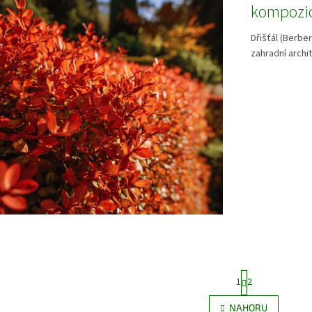
kompozi
Dřišťál (Berber
zahradní archit
S
1
2
t
r
O
NAHORU
á