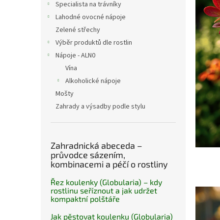
a
i
Specialista na trávníky
n
s
Lahodné ovocné nápoje
e
č
Zelené střechy
l
l
Výběr produktů dle rostlin
á
Nápoje - ALN0
n
k
Vína
ů
Alkoholické nápoje
Mošty
Zahrady a výsadby podle stylu
Zahradnická abeceda –
průvodce sázením,
kombinacemi a péčí o rostliny
Řez koulenky (Globularia) – kdy
rostlinu seříznout a jak udržet
kompaktní polštáře
Jak pěstovat koulenku (Globularia)