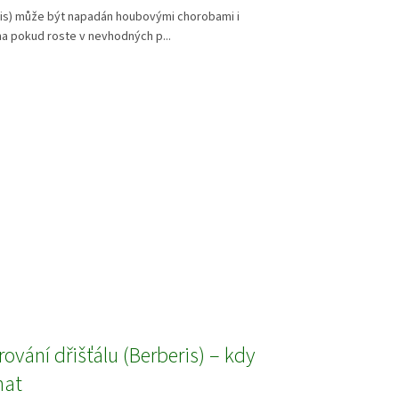
ris) může být napadán houbovými chorobami i
a pokud roste v nevhodných p...
rování dřišťálu (Berberis) – kdy
hat