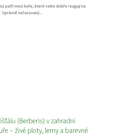
is) patří mezi keře, které velmi dobře reagují na
í. Správně načasovaný...
řišťálu (Berberis) v zahradní
uře – živé ploty, lemy a barevné