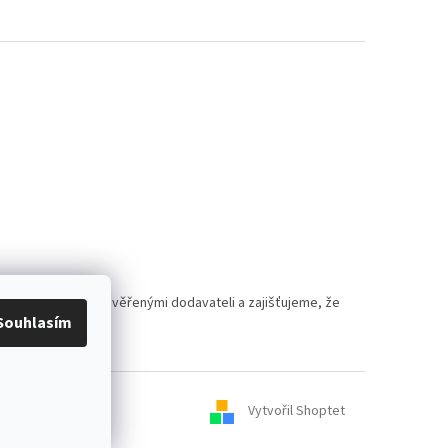
polupracujeme s prověřenými dodavateli a zajišťujeme, že
Souhlasím
Vytvořil Shoptet