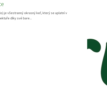
ce
is) je všestranný okrasný keř, který se uplatní v
ektuře díky své bare...