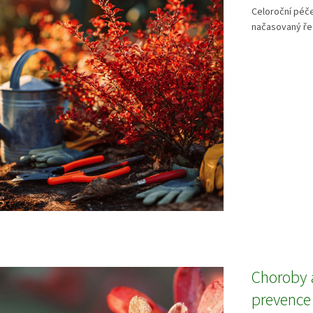
Celoroční péče
načasovaný řez
Choroby a
prevence