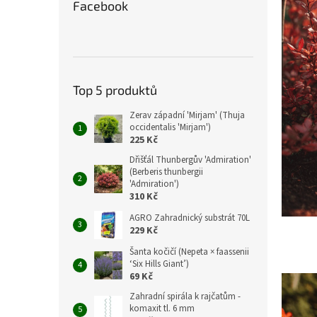
Facebook
Top 5 produktů
Zerav západní 'Mirjam' (Thuja
occidentalis 'Mirjam')
225 Kč
Dřišťál Thunbergův 'Admiration'
(Berberis thunbergii
'Admiration')
310 Kč
AGRO Zahradnický substrát 70L
229 Kč
Šanta kočičí (Nepeta × faassenii
‘Six Hills Giant’)
69 Kč
Zahradní spirála k rajčatům -
komaxit tl. 6 mm