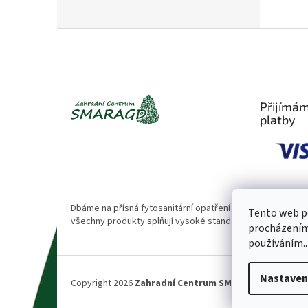
Z
á
p
a
t
Přijímám
í
platby
Dbáme na přísná fytosanitární opatření 🌱. Naše rostliny
Tento web po
všechny produkty splňují vysoké standardy kvality.
procházením 
používáním..
Nastaven
Copyright 2026
Zahradní Centrum SMARAGD
. Všechna 