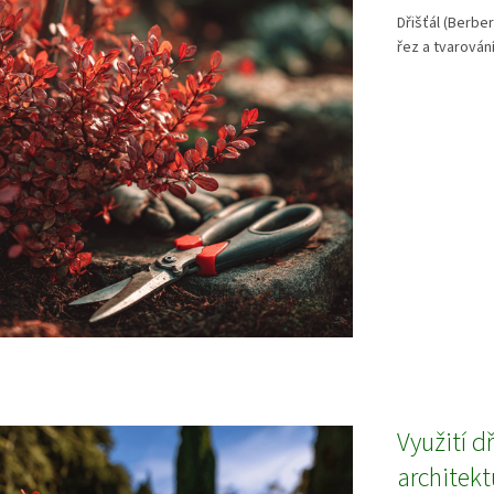
Dřišťál (Berber
řez a tvarován
Využití d
architekt