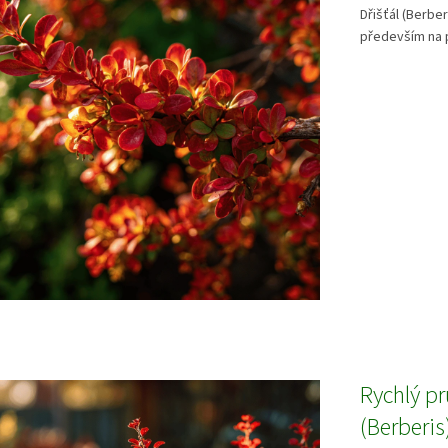
Dřišťál (Berber
především na p
Rychlý pr
(Berberis