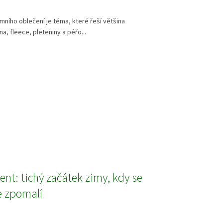
imního oblečení je téma, které řeší většina
a, fleece, pleteniny a péřo...
ent: tichý začátek zimy, kdy se
 zpomalí