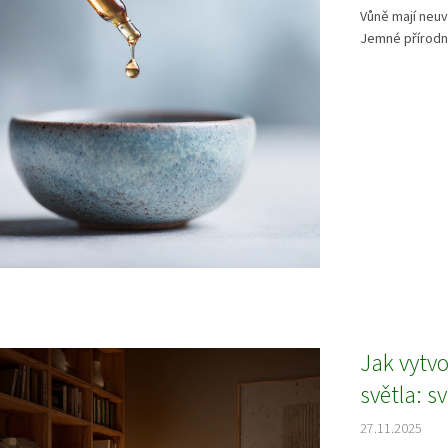
Vůně mají neuv
Jemné přírodní
Jak vytv
světla: s
27.11.2025