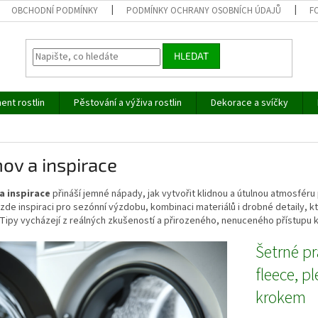
OBCHODNÍ PODMÍNKY
PODMÍNKY OCHRANY OSOBNÍCH ÚDAJŮ
F
HLEDAT
ent rostlin
Pěstování a výživa rostlin
Dekorace a svíčky
ov a inspirace
 inspirace
přináší jemné nápady, jak vytvořit klidnou a útulnou atmosféru 
zde inspiraci pro sezónní výzdobu, kombinaci materiálů i drobné detaily, k
Tipy vycházejí z reálných zkušeností a přirozeného, nenuceného přístupu 
Šetrné pr
fleece, p
krokem