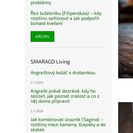
problémy
Řez tužebníku (Filipendula) – kdy
rostlinu seříznout a jak podpořit
bohaté kvetení
ARCHIV
SMARAGD Living
Angreštový koláč s drobenkou
1.7.2026
Angrešt právě dozrává: kdy ho
sklízet, jak poznat zralost a co z
něj doma připravit
1.7.2026
Jak kombinovat úrazník (Sagina) –
rostliny mezi kameny, šlapáky a do
skalek