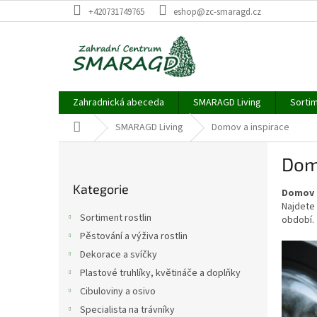
Přejít
+420731749765
eshop@zc-smaragd.cz
na
obsah
Zahradnická abeceda
SMARAGD Living
Sortim
Domů
SMARAGD Living
Domov a inspirace
P
Dom
o
Přeskočit
s
Kategorie
kategorie
Domov a
t
Najdete 
r
Sortiment rostlin
období. 
a
Pěstování a výživa rostlin
n
V
Dekorace a svíčky
n
ý
í
Plastové truhlíky, květináče a doplňky
p
p
Cibuloviny a osivo
i
a
s
Specialista na trávníky