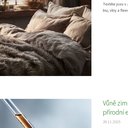
Textilie jsou 
lnu, vlny a fle
Vůně zim
přírodní 
28.11.2025