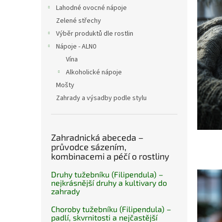
n
č
Lahodné ovocné nápoje
e
l
Zelené střechy
l
á
Výběr produktů dle rostlin
n
Nápoje - ALN0
k
ů
Vína
Alkoholické nápoje
Mošty
Zahrady a výsadby podle stylu
Zahradnická abeceda –
průvodce sázením,
kombinacemi a péčí o rostliny
Druhy tužebníku (Filipendula) –
nejkrásnější druhy a kultivary do
zahrady
Choroby tužebníku (Filipendula) –
padlí, skvrnitosti a nejčastější