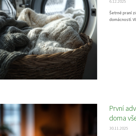
6.12.2025
Šetrné praní z
domácností. Vln
První adv
doma vše
30.11.2025