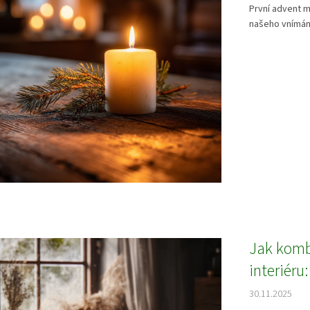
První advent 
našeho vnímání 
Jak komb
interiéru:
30.11.2025