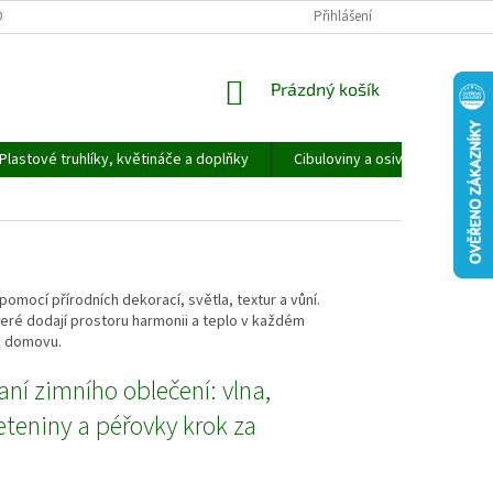
ORMULÁŘ PRO UPLATNĚNÍ REKLAMACE
REKLAMAČNÍ ŘÁD
Přihlášení
NÁKUPNÍ
Prázdný košík
KOŠÍK
Plastové truhlíky, květináče a doplňky
Cibuloviny a osivo
Speci
pomocí přírodních dekorací, světla, textur a vůní.
teré dodají prostoru harmonii a teplo v každém
k domovu.
aní zimního oblečení: vlna,
leteniny a péřovky krok za