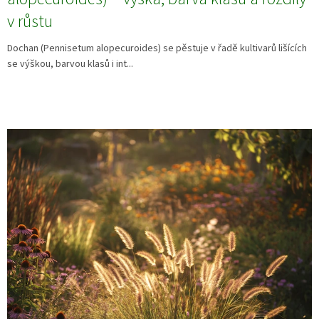
v růstu
Dochan (Pennisetum alopecuroides) se pěstuje v řadě kultivarů lišících
se výškou, barvou klasů i int...