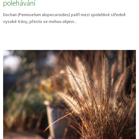
polehávání
Dochan (Pennisetum alopecuroides) patří mezi spolehlivé středně
vysoké trávy, přesto se mohou objevi...