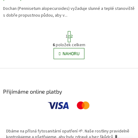
Dochan (Pennisetum alopecuroides) vyžaduje slunné a teplé stanoviště
s dobře propustnou půdou, aby v...
S
1
2
t
r
6
položek celkem
O
á
v
NAHORU
n
l
k
á
o
v
Z
d
á
a
á
n
c
p
í
í
a
Přijímáme online platby
p
t
r
í
v
k
y
v
ý
Dbáme na přísná fytosanitární opatření 🌱. Naše rostliny pravidelně
p
kontrolujeme a ošetřujeme, aby byly zdravé a bez škůdců 🐛.