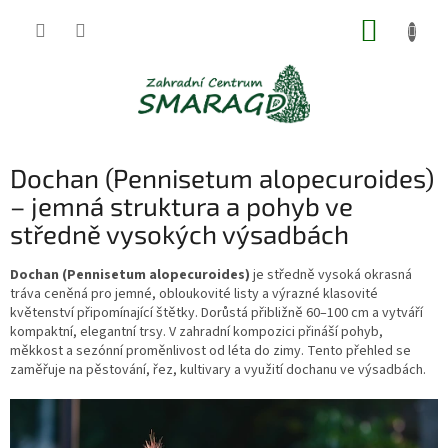
Přejít
NÁKUP
na
obsah
KOŠÍK
Dochan (Pennisetum alopecuroides)
– jemná struktura a pohyb ve
středně vysokých výsadbách
Dochan (Pennisetum alopecuroides)
je středně vysoká okrasná
tráva ceněná pro jemné, obloukovité listy a výrazné klasovité
květenství připomínající štětky. Dorůstá přibližně 60–100 cm a vytváří
kompaktní, elegantní trsy. V zahradní kompozici přináší pohyb,
měkkost a sezónní proměnlivost od léta do zimy. Tento přehled se
zaměřuje na pěstování, řez, kultivary a využití dochanu ve výsadbách.
V
ý