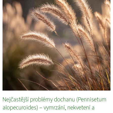
Nejčastější problémy dochanu (Pennisetum
alopecuroides) – vymrzání, nekvetení a