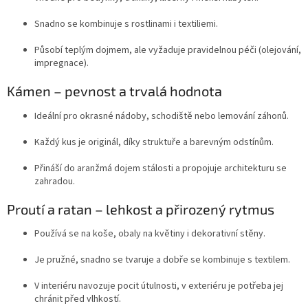
Snadno se kombinuje s rostlinami i textiliemi.
Působí teplým dojmem, ale vyžaduje pravidelnou péči (olejování,
impregnace).
Kámen – pevnost a trvalá hodnota
Ideální pro okrasné nádoby, schodiště nebo lemování záhonů.
Každý kus je originál, díky struktuře a barevným odstínům.
Přináší do aranžmá dojem stálosti a propojuje architekturu se
zahradou.
Proutí a ratan – lehkost a přirozený rytmus
Používá se na koše, obaly na květiny i dekorativní stěny.
Je pružné, snadno se tvaruje a dobře se kombinuje s textilem.
V interiéru navozuje pocit útulnosti, v exteriéru je potřeba jej
chránit před vlhkostí.