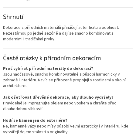
Shrnutí
Dekorace z přírodních materiálů přinášejí autenticitu a odolnost.
Nezestárnou po jedné sezóně a dají se snadno kombinovat s
moderními i tradičními prvky.
Časté otázky k přírodním dekoracím
Proč vybírat přírodní materiály do dekorací?
Jsou nadčasové, snadno kombinovatelné a působí harmonicky v
zahradě i interiéru. Navíc se přirozeně propojují s rostlinami a okolní
architekturou.
Jak ošetřovat dřevěné dekorace, aby dlouho vydržely?
Pravidelně je impregnujte olejem nebo voskem a chraňte před
dlouhodobou vlhkostí.
Hodí se kámen jen do exteriéru?
Ne, kamenné vázy nebo mísy působí velmi esteticky i v interiéru, kde
vytvářejí dojem stálosti a originality.