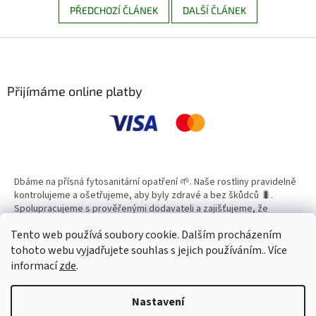
PŘEDCHOZÍ ČLÁNEK
DALŠÍ ČLÁNEK
Z
á
p
a
Přijímáme online platby
t
í
Dbáme na přísná fytosanitární opatření 🌱. Naše rostliny pravidelně
kontrolujeme a ošetřujeme, aby byly zdravé a bez škůdců 🐛.
Spolupracujeme s prověřenými dodavateli a zajišťujeme, že
všechny produkty splňují vysoké standardy kvality.
Tento web používá soubory cookie. Dalším procházením
tohoto webu vyjadřujete souhlas s jejich používáním.. Více
informací
zde
.
Vytvořil Shoptet
Nastavení