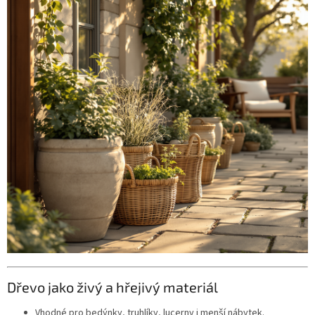
Dřevo jako živý a hřejivý materiál
Vhodné pro bedýnky, truhlíky, lucerny i menší nábytek.