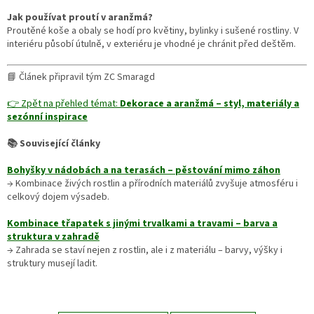
Jak používat proutí v aranžmá?
Proutěné koše a obaly se hodí pro květiny, bylinky i sušené rostliny. V
interiéru působí útulně, v exteriéru je vhodné je chránit před deštěm.
📘 Článek připravil tým ZC Smaragd
👉 Zpět na přehled témat:
Dekorace a aranžmá – styl, materiály a
sezónní inspirace
📚 Související články
Bohyšky v nádobách a na terasách – pěstování mimo záhon
→ Kombinace živých rostlin a přírodních materiálů zvyšuje atmosféru i
celkový dojem výsadeb.
Kombinace třapatek s jinými trvalkami a travami – barva a
struktura v zahradě
→ Zahrada se staví nejen z rostlin, ale i z materiálu – barvy, výšky i
struktury musejí ladit.