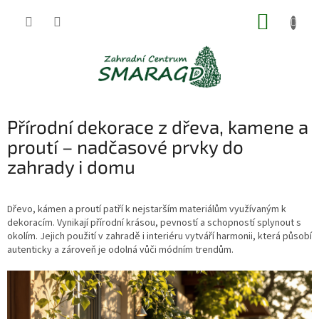
Přejít
NÁKUP
na
obsah
KOŠÍK
Přírodní dekorace z dřeva, kamene a
proutí – nadčasové prvky do
zahrady i domu
Dřevo, kámen a proutí patří k nejstarším materiálům využívaným k
dekoracím. Vynikají přírodní krásou, pevností a schopností splynout s
okolím. Jejich použití v zahradě i interiéru vytváří harmonii, která působí
autenticky a zároveň je odolná vůči módním trendům.