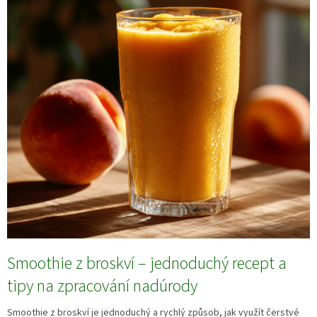
Smoothie z broskví – jednoduchý recept a
tipy na zpracování nadúrody
Smoothie z broskví je jednoduchý a rychlý způsob, jak využít čerstvé