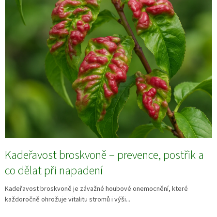
Kadeřavost broskvoně – prevence, postřik a
co dělat při napadení
Kadeřavost broskvoně je závažné houbové onemocnění, které
každoročně ohrožuje vitalitu stromů i výši...