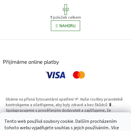
S
1
2
t
r
7
položek celkem
O
á
v
NAHORU
n
l
k
á
o
v
Z
d
á
a
á
n
c
p
í
í
a
Přijímáme online platby
p
t
r
í
v
k
y
v
ý
Dbáme na přísná fytosanitární opatření 🌱. Naše rostliny pravidelně
p
kontrolujeme a ošetřujeme, aby byly zdravé a bez škůdců 🐛.
i
Spolupracujeme s prověřenými dodavateli a zajišťujeme, že
s
všechny produkty splňují vysoké standardy kvality.
u
Tento web používá soubory cookie. Dalším procházením
tohoto webu vyjadřujete souhlas s jejich používáním.. Více