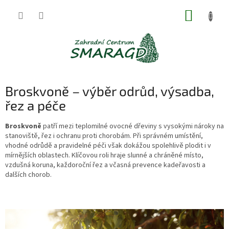
Přejít
NÁKUP
na
obsah
KOŠÍK
Broskvoně – výběr odrůd, výsadba,
řez a péče
Broskvoně
patří mezi teplomilné ovocné dřeviny s vysokými nároky na
stanoviště, řez i ochranu proti chorobám. Při správném umístění,
vhodné odrůdě a pravidelné péči však dokážou spolehlivě plodit i v
mírnějších oblastech. Klíčovou roli hraje slunné a chráněné místo,
vzdušná koruna, každoroční řez a včasná prevence kadeřavosti a
dalších chorob.
V
ý