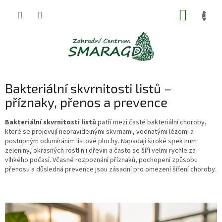
Přejít
NÁKUP
na
obsah
KOŠÍK
Bakteriální skvrnitosti listů –
příznaky, přenos a prevence
Bakteriální skvrnitosti listů
patří mezi časté bakteriální choroby,
které se projevují nepravidelnými skvrnami, vodnatými lézemi a
postupným odumíráním listové plochy. Napadají široké spektrum
zeleniny, okrasných rostlin i dřevin a často se šíří velmi rychle za
vlhkého počasí. Včasné rozpoznání příznaků, pochopení způsobu
přenosu a důsledná prevence jsou zásadní pro omezení šíření choroby.
V
ý