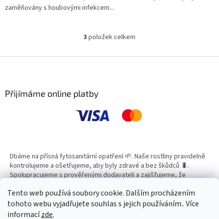
zaměňovány s houbovými infekcem...
3
položek celkem
O
v
l
Z
á
á
d
p
a
a
Přijímáme online platby
c
t
í
í
p
r
v
k
y
Dbáme na přísná fytosanitární opatření 🌱. Naše rostliny pravidelně
v
kontrolujeme a ošetřujeme, aby byly zdravé a bez škůdců 🐛.
ý
Spolupracujeme s prověřenými dodavateli a zajišťujeme, že
p
všechny produkty splňují vysoké standardy kvality.
i
Tento web používá soubory cookie. Dalším procházením
s
tohoto webu vyjadřujete souhlas s jejich používáním.. Více
u
informací
zde
.