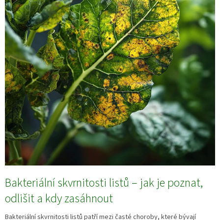
Bakteriální skvrnitosti listů – jak je poznat,
odlišit a kdy zasáhnout
Bakteriální skvrnitosti listů patří mezi časté choroby, které bývají