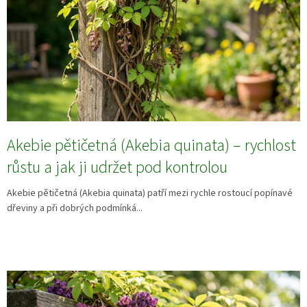
Akebie pětičetná (Akebia quinata) – rychlost
růstu a jak ji udržet pod kontrolou
Akebie pětičetná (Akebia quinata) patří mezi rychle rostoucí popínavé
dřeviny a při dobrých podmínká...