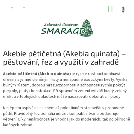
Přejít
NÁKUP
na
obsah
KOŠÍK
Akebie pětičetná (Akebia quinata) –
pěstování, řez a využití v zahradě
Akebie pětičetná (Akebia quinata)
je rychle rostoucí popínavá
dřevina s jemně členěnými listy a nenápadně exotickými květy. Vyniká
bujným růstem, dobrou mrazuvzdorností a schopností rychle pokrýt
pergoly, ploty i konstrukce. Při správném vedení vytváří hustý zelený
efekt a v teplejších oblastech může nasazovat i dekorativní plody.
Nejlépe prospívá na slunném až polostinném stanovišti v propustné
půdě. Pravidelný řez pomáhá udržet kompaktní tvar a podporuje
větvení. Díky nenáročnosti je vhodná jak do moderních, tak do přírodně
laděných zahrad.