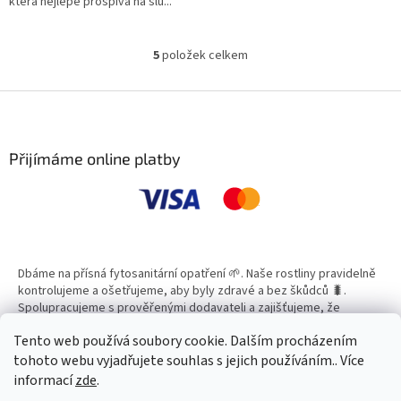
která nejlépe prospívá na slu...
5
položek celkem
O
v
l
Z
á
á
d
p
a
a
Přijímáme online platby
c
t
í
í
p
r
v
k
y
Dbáme na přísná fytosanitární opatření 🌱. Naše rostliny pravidelně
v
kontrolujeme a ošetřujeme, aby byly zdravé a bez škůdců 🐛.
ý
Spolupracujeme s prověřenými dodavateli a zajišťujeme, že
p
všechny produkty splňují vysoké standardy kvality.
i
Tento web používá soubory cookie. Dalším procházením
s
tohoto webu vyjadřujete souhlas s jejich používáním.. Více
u
informací
zde
.