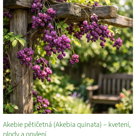
Akebie pětičetná (Akebia quinata) – kvetení,
plody a opylení