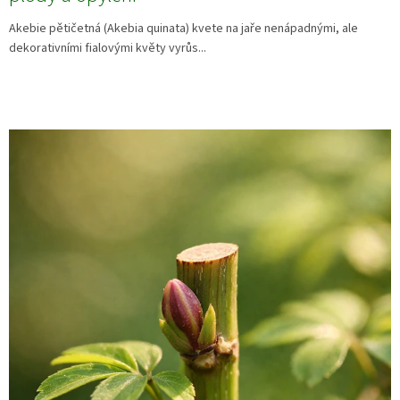
Akebie pětičetná (Akebia quinata) kvete na jaře nenápadnými, ale
dekorativními fialovými květy vyrůs...