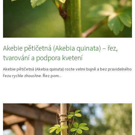
Akebie pětičetná (Akebia quinata) – řez,
tvarování a podpora kvetení
Akebie pětičetná (Akebia quinata) roste velmi bujně a bez pravidelného
řezu rychle zhoustne. Řez pom...