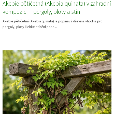
Akebie pětičetná (Akebia quinata) v zahradní
kompozici – pergoly, ploty a stín
Akebie pětičetná (Akebia quinata) je popínavá dřevina vhodná pro
pergoly, ploty i lehké stínění pose...