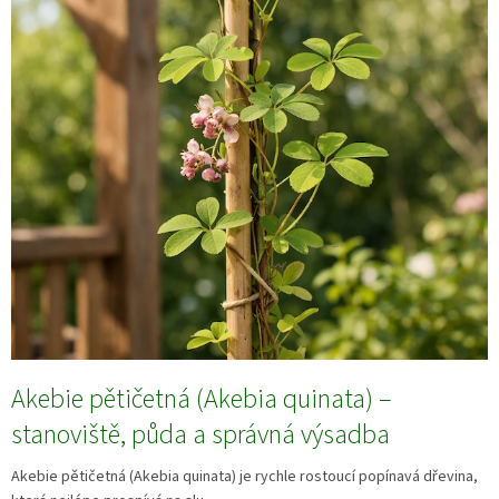
Akebie pětičetná (Akebia quinata) –
stanoviště, půda a správná výsadba
Akebie pětičetná (Akebia quinata) je rychle rostoucí popínavá dřevina,